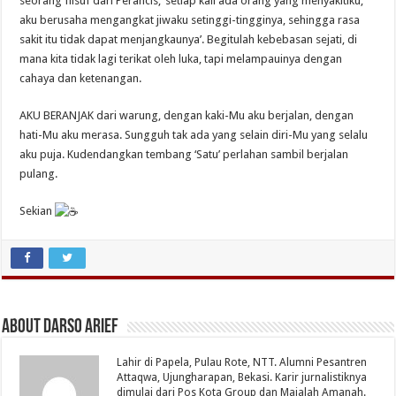
seorang filsuf dari Perancis, ‘setiap kali ada orang yang menyakitiku,
aku berusaha mengangkat jiwaku setinggi-tingginya, sehingga rasa
sakit itu tidak dapat menjangkaunya’. Begitulah kebebasan sejati, di
mana kita tidak lagi terikat oleh luka, tapi melampauinya dengan
cahaya dan ketenangan.
AKU BERANJAK dari warung, dengan kaki-Mu aku berjalan, dengan
hati-Mu aku merasa. Sungguh tak ada yang selain diri-Mu yang selalu
aku puja. Kudendangkan tembang ‘Satu’ perlahan sambil berjalan
pulang.
Sekian
About Darso Arief
Lahir di Papela, Pulau Rote, NTT. Alumni Pesantren
Attaqwa, Ujungharapan, Bekasi. Karir jurnalistiknya
dimulai dari Pos Kota Group dan Majalah Amanah.