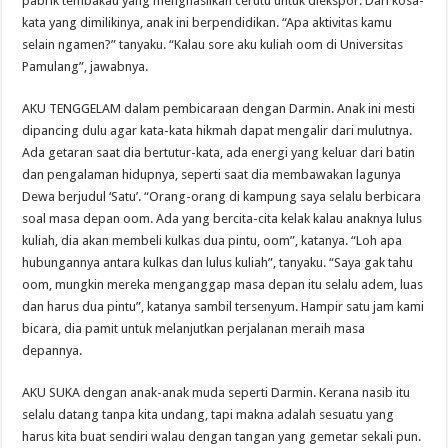
pabrik tembakau yang menghasilkan cerutu untuk diekspor. Dari kosa-
kata yang dimilikinya, anak ini berpendidikan. “Apa aktivitas kamu
selain ngamen?” tanyaku. “Kalau sore aku kuliah oom di Universitas
Pamulang”, jawabnya.
AKU TENGGELAM dalam pembicaraan dengan Darmin. Anak ini mesti
dipancing dulu agar kata-kata hikmah dapat mengalir dari mulutnya.
Ada getaran saat dia bertutur-kata, ada energi yang keluar dari batin
dan pengalaman hidupnya, seperti saat dia membawakan lagunya
Dewa berjudul ‘Satu’. “Orang-orang di kampung saya selalu berbicara
soal masa depan oom. Ada yang bercita-cita kelak kalau anaknya lulus
kuliah, dia akan membeli kulkas dua pintu, oom”, katanya. “Loh apa
hubungannya antara kulkas dan lulus kuliah”, tanyaku. “Saya gak tahu
oom, mungkin mereka menganggap masa depan itu selalu adem, luas
dan harus dua pintu”, katanya sambil tersenyum. Hampir satu jam kami
bicara, dia pamit untuk melanjutkan perjalanan meraih masa
depannya.
AKU SUKA dengan anak-anak muda seperti Darmin. Kerana nasib itu
selalu datang tanpa kita undang, tapi makna adalah sesuatu yang
harus kita buat sendiri walau dengan tangan yang gemetar sekali pun.