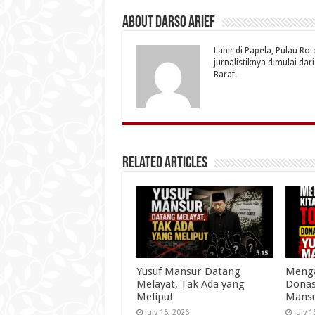
About Darso Arief
Lahir di Papela, Pulau Ro
jurnalistiknya dimulai da
Barat.
Related Articles
Yusuf Mansur Datang
Menga
Melayat, Tak Ada yang
Donas
Meliput
Mans
July 15, 2026
July 1