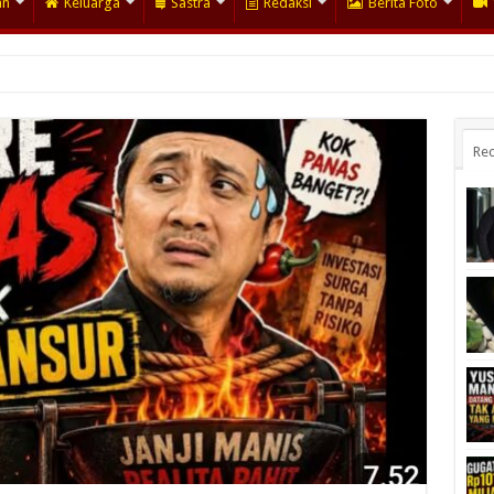
an
Keluarga
Sastra
Redaksi
Berita Foto
Rec