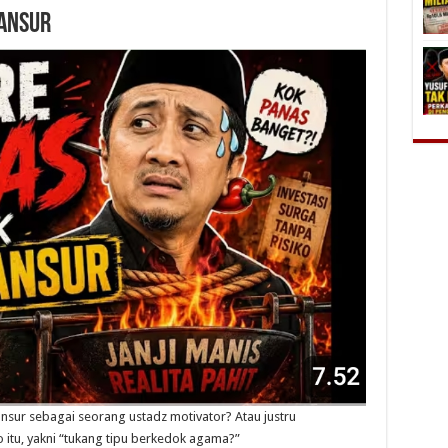
MANSUR
ansur sebagai seorang ustadz motivator? Atau justru
 itu, yakni “tukang tipu berkedok agama?”