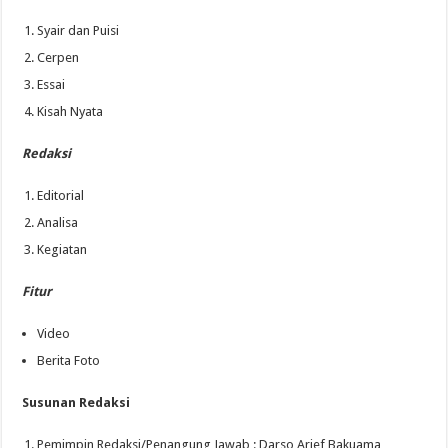
Syair dan Puisi
Cerpen
Essai
Kisah Nyata
Redaksi
Editorial
Analisa
Kegiatan
Fitur
Video
Berita Foto
Susunan Redaksi
Pemimpin Redaksi/Penangung Jawab : Darso Arief Bakuama