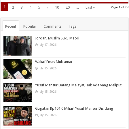
1
2
3
4
5
»
10
20
...
Last »
Page 1 of 28
Recent
Popular
Comments
Tags
Jordan, Muslim Suku Maori
July 17, 2026
Wakaf Emas Muktamar
July 15, 2026
Yusuf Mansur Datang Melayat, Tak Ada yang Meliput
July 15, 2026
Gugatan Rp101,6 Miliar! Yusuf Mansur Disidang
July 15, 2026