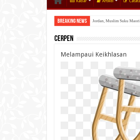
Kabar
Artikel
Catat
Breaking News
Jordan, Muslim Suku Maori
Wakaf Emas Muktamar
Cerpen
Melampaui Keikhlasan