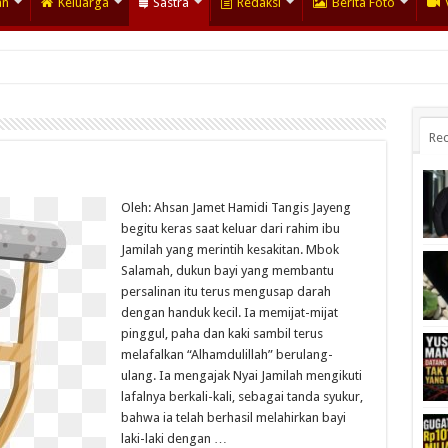
an
Keluarga
Sastra
Redaksi
Berita Foto
Rec
Oleh: Ahsan Jamet Hamidi Tangis Jayeng
begitu keras saat keluar dari rahim ibu
Jamilah yang merintih kesakitan. Mbok
Salamah, dukun bayi yang membantu
persalinan itu terus mengusap darah
dengan handuk kecil. Ia memijat-mijat
pinggul, paha dan kaki sambil terus
melafalkan “Alhamdulillah” berulang-
ulang. Ia mengajak Nyai Jamilah mengikuti
lafalnya berkali-kali, sebagai tanda syukur,
bahwa ia telah berhasil melahirkan bayi
laki-laki dengan …