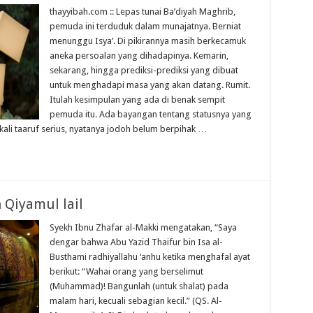
thayyibah.com :: Lepas tunai Ba’diyah Maghrib,
pemuda ini terduduk dalam munajatnya. Berniat
menunggu Isya’. Di pikirannya masih berkecamuk
aneka persoalan yang dihadapinya. Kemarin,
sekarang, hingga prediksi-prediksi yang dibuat
untuk menghadapi masa yang akan datang. Rumit.
Itulah kesimpulan yang ada di benak sempit
pemuda itu. Ada bayangan tentang statusnya yang
i-kali taaruf serius, nyatanya jodoh belum berpihak …
 Qiyamul lail
Syekh Ibnu Zhafar al-Makki mengatakan, “Saya
dengar bahwa Abu Yazid Thaifur bin Isa al-
Busthami radhiyallahu ‘anhu ketika menghafal ayat
berikut: “Wahai orang yang berselimut
(Muhammad)! Bangunlah (untuk shalat) pada
malam hari, kecuali sebagian kecil.” (QS. Al-