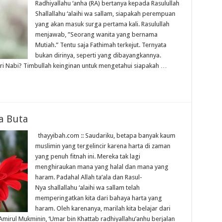
Radhiyallahu ‘anha (RA) bertanya kepada Rasulullah
Shallallahu ‘alaihi wa sallam, siapakah perempuan
yang akan masuk surga pertama kali. Rasulullah
menjawab, ”Seorang wanita yang bernama
Mutiah.” Tentu saja Fathimah terkejut. Ternyata
bukan dirinya, seperti yang dibayangkannya.
ri Nabi? Timbullah keinginan untuk mengetahui siapakah …
a Buta
thayyibah.com :: Saudariku, betapa banyak kaum
muslimin yang tergelincir karena harta di zaman
yang penuh fitnah ini. Mereka tak lagi
menghiraukan mana yang halal dan mana yang
haram. Padahal Allah ta’ala dan Rasul-
Nya shallallahu ‘alaihi wa sallam telah
memperingatkan kita dari bahaya harta yang
haram. Oleh karenanya, marilah kita belajar dari
 Amirul Mukminin, ‘Umar bin Khattab radhiyallahu’anhu berjalan