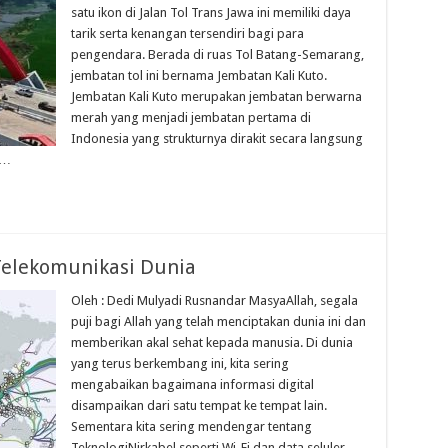
satu ikon di Jalan Tol Trans Jawa ini memiliki daya
tarik serta kenangan tersendiri bagi para
pengendara. Berada di ruas Tol Batang-Semarang,
jembatan tol ini bernama Jembatan Kali Kuto.
Jembatan Kali Kuto merupakan jembatan berwarna
merah yang menjadi jembatan pertama di
Indonesia yang strukturnya dirakit secara langsung
 …
Telekomunikasi Dunia
Oleh : Dedi Mulyadi Rusnandar MasyaAllah, segala
puji bagi Allah yang telah menciptakan dunia ini dan
memberikan akal sehat kepada manusia. Di dunia
yang terus berkembang ini, kita sering
mengabaikan bagaimana informasi digital
disampaikan dari satu tempat ke tempat lain.
Sementara kita sering mendengar tentang
TeknologiNirkabel seperti Wi-Fi dan data seluler,