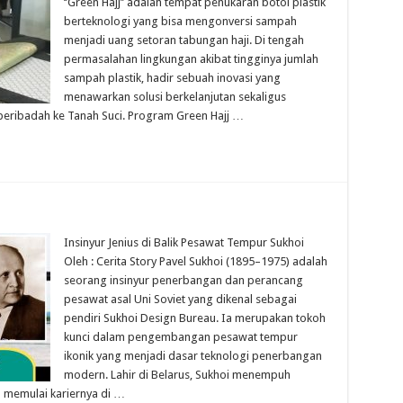
‘’Green Hajj’’ adalah tempat penukaran botol plastik
berteknologi yang bisa mengonversi sampah
menjadi uang setoran tabungan haji. Di tengah
permasalahan lingkungan akibat tingginya jumlah
sampah plastik, hadir sebuah inovasi yang
menawarkan solusi berkelanjutan sekaligus
ribadah ke Tanah Suci. Program Green Hajj …
Insinyur Jenius di Balik Pesawat Tempur Sukhoi
Oleh : Cerita Story Pavel Sukhoi (1895–1975) adalah
seorang insinyur penerbangan dan perancang
pesawat asal Uni Soviet yang dikenal sebagai
pendiri Sukhoi Design Bureau. Ia merupakan tokoh
kunci dalam pengembangan pesawat tempur
ikonik yang menjadi dasar teknologi penerbangan
modern. Lahir di Belarus, Sukhoi menempuh
n memulai kariernya di …