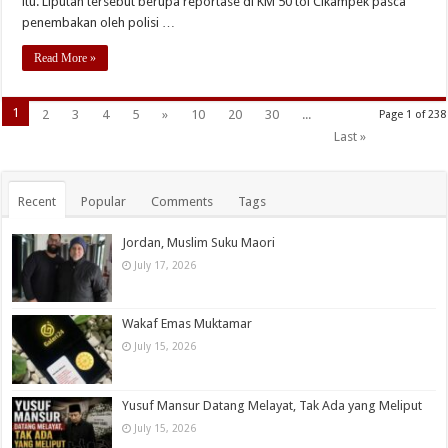
itu. Liputan tersebut berupa reportase di KM 50 tol Cikampek pasca
penembakan oleh polisi …
Read More »
1
2
3
4
5
»
10
20
30
...
Page 1 of 238
Last »
Recent
Popular
Comments
Tags
Jordan, Muslim Suku Maori
July 17, 2026
Wakaf Emas Muktamar
July 15, 2026
Yusuf Mansur Datang Melayat, Tak Ada yang Meliput
July 15, 2026