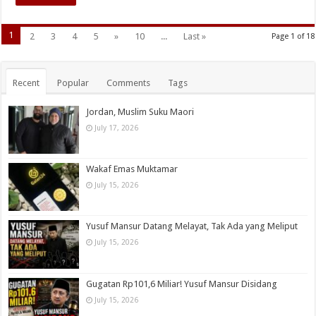
1
2
3
4
5
»
10
...
Last »
Page 1 of 18
Recent
Popular
Comments
Tags
Jordan, Muslim Suku Maori
July 17, 2026
Wakaf Emas Muktamar
July 15, 2026
Yusuf Mansur Datang Melayat, Tak Ada yang Meliput
July 15, 2026
Gugatan Rp101,6 Miliar! Yusuf Mansur Disidang
July 15, 2026