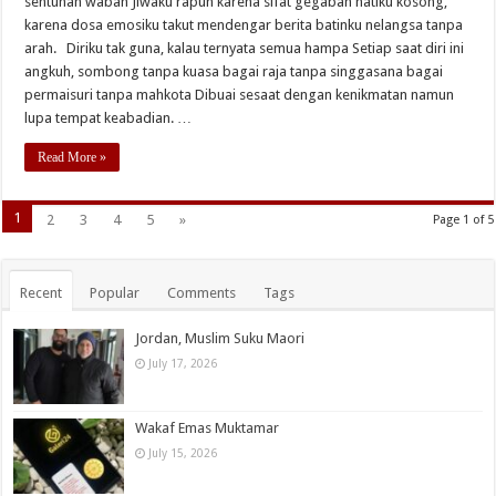
sentuhan wabah Jiwaku rapuh karena sifat gegabah hatiku kosong,
karena dosa emosiku takut mendengar berita batinku nelangsa tanpa
arah. Diriku tak guna, kalau ternyata semua hampa Setiap saat diri ini
angkuh, sombong tanpa kuasa bagai raja tanpa singgasana bagai
permaisuri tanpa mahkota Dibuai sesaat dengan kenikmatan namun
lupa tempat keabadian. …
Read More »
1
2
3
4
5
»
Page 1 of 5
Recent
Popular
Comments
Tags
Jordan, Muslim Suku Maori
July 17, 2026
Wakaf Emas Muktamar
July 15, 2026