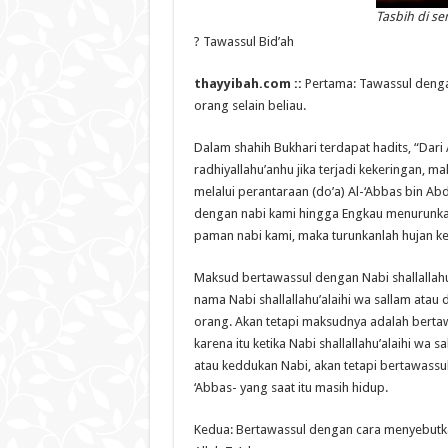
Tasbih di se
? Tawassul Bid’ah
thayyibah.com ::
Pertama: Tawassul denga
orang selain beliau.
Dalam shahih Bukhari terdapat hadits, “Dar
radhiyallahu’anhu jika terjadi kekeringan, 
melalui perantaraan (do’a) Al-‘Abbas bin Abd
dengan nabi kami hingga Engkau menurunka
paman nabi kami, maka turunkanlah hujan kep
Maksud bertawassul dengan Nabi shallallah
nama Nabi shallallahu’alaihi wa sallam at
orang. Akan tetapi maksudnya adalah bertawa
karena itu ketika Nabi shallallahu’alaihi wa
atau keddukan Nabi, akan tetapi bertawassul
‘Abbas- yang saat itu masih hidup.
Kedua: Bertawassul dengan cara menyebutka