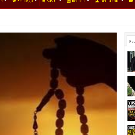
an
Keluarga
Sastra
Redaksi
Berita Foto
Rec