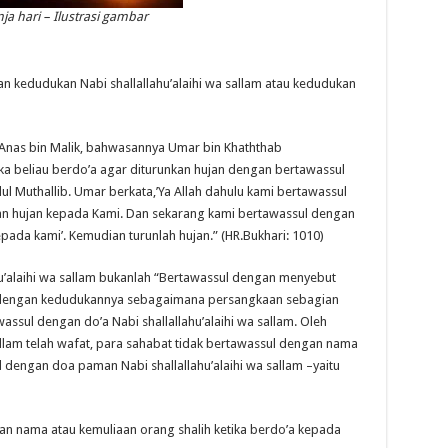
nja hari – Ilustrasi gambar
n kedudukan Nabi shallallahu’alaihi wa sallam atau kedudukan
i Anas bin Malik, bahwasannya Umar bin Khaththab
maka beliau berdo’a agar diturunkan hujan dengan bertawassul
ul Muthallib. Umar berkata,’Ya Allah dahulu kami bertawassul
n hujan kepada Kami. Dan sekarang kami bertawassul dengan
ada kami’. Kemudian turunlah hujan.” (HR.Bukhari: 1010)
u’alaihi wa sallam bukanlah “Bertawassul dengan menyebut
au dengan kedudukannya sebagaimana persangkaan sebagian
ssul dengan do’a Nabi shallallahu’alaihi wa sallam. Oleh
 sallam telah wafat, para sahabat tidak bertawassul dengan nama
 dengan doa paman Nabi shallallahu’alaihi wa sallam –yaitu
n nama atau kemuliaan orang shalih ketika berdo’a kepada