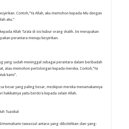
 kesyirikan. Contoh,”Ya Allah, aku memohon kepada-Mu dengan
lah aku.”
epada Allah Ta’ala di sisi kubur orang shalih. Ini merupakan
pakan perantara menuju kesyirikan.
ang yang sudah meninggal sebagai perantara dalam beribadah
jat, atau memohon pertolongan kepada mereka. Contoh,”Ya
tuk kami”.
dosa besar yang paling besar, meskipun mereka menamakannya
ari hakikatnya yaitu berdo’a kepada selain Allah.
h Tuasikal
08/memahami-tawassul-antara-yang-dibolehkan-dan-yang-