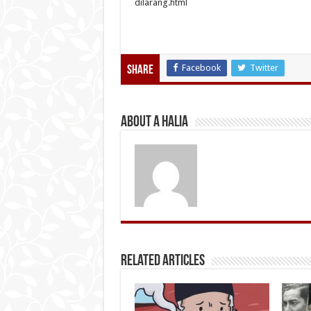
dilarang.html
Facebook
Twitter
Share
About A Halia
Related Articles