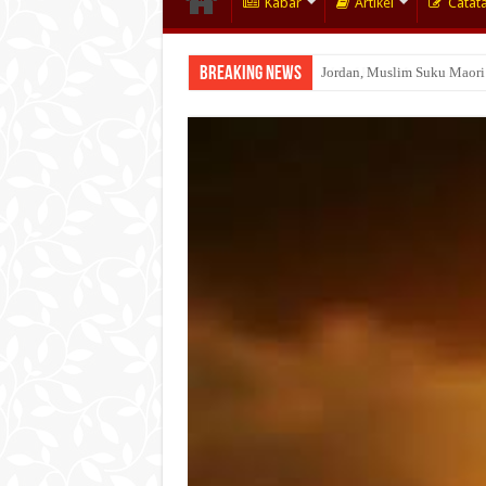
Kabar
Artikel
Catat
Breaking News
Wakaf Emas Muktamar