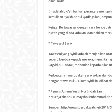
Allah Ta’ala.
Ini adalah bid’ah bahkan perantara menuju
kemuliaan Syaikh Abdul Qadir Jailani, ampuni
Ketiga: Bertawassul dengan cara beribadah k
bid’ah yang diada-adakan, dan bahkan meru
? Tawassul Syirik
Tawassul yang syirik adalah menjadikan or
seperti berdoa kepada mereka, meminta ha
Sayyid Al-Badawi, mohonlah kepada Allah un
Perbuatan ini merupakan syirik akbar dan 
dengan “tawassul”. Hukum syirik ini dilihat d
? Penulis: Ummu Yusuf Nur Indah Sari
? Muroja’ah: Abu Rumaysho Muhammad Abdu
Sumber: http://news.berdakwah.net/2017/