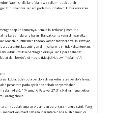
 kubur Nabi –shallallahu ‘alaihi wa sallam– tidak boleh
ngan kubur lainnya seperti pada kubur habaib, kubur wali atau
 menghadap ke kamarnya. Semua ini terlarang menurut
ing keras melarang hal ini. Banyak cerita yang diriwayatkan
kan Manshur untuk menghadap kamar saat berdo’a, ini riwayat
k berdo’a untuk kepentingan dirinya karena ini tidak dituntunkan.
 sisi kubur untuk kepentingan dirinya. Yang para sahabat
blat dan berdo’a di masjid (Masjid Nabawi).” (Majmu’ Al
ata,
i sisi kubur, tidak pula berdo’a di sisi kubur atau berdo’a lewat
adalah perantara pada syirik dan sebab penyembahan
elain Allah). ” (Majmu’ Al Fatawa, 27: 31). Hal ini menunjukkan
tau orang sholih.
ara, ini adalah amalan bid’ah dan perantara menuju syirik. Yang
au menjadikan mayit sebagai perantara pada Allah namun di