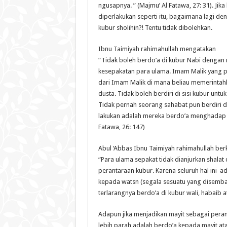
ngusapnya. ” (Majmu’ Al Fatawa, 27: 31). Jika
diperlakukan seperti itu, bagaimana lagi de
kubur sholihin?! Tentu tidak dibolehkan.
Ibnu Taimiyah rahimahullah mengatakan
“Tidak boleh berdo’a di kubur Nabi dengan
kesepakatan para ulama. Imam Malik yang pal
dari Imam Malik di mana beliau memerintah
dusta. Tidak boleh berdiri di sisi kubur untu
Tidak pernah seorang sahabat pun berdiri di
lakukan adalah mereka berdo’a menghadap ki
Fatawa, 26: 147)
Abul ‘Abbas Ibnu Taimiyah rahimahullah berk
“Para ulama sepakat tidak dianjurkan shalat d
perantaraan kubur. Karena seluruh hal ini 
kepada watsn (segala sesuatu yang disembah s
terlarangnya berdo’a di kubur wali, habaib a
Adapun jika menjadikan mayit sebagai perant
lebih parah adalah berdo’a kepada mayit at