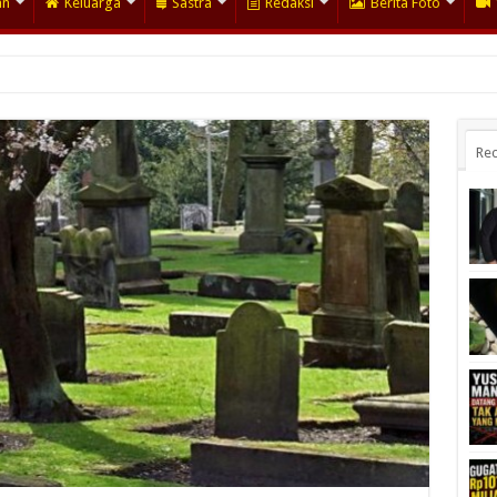
an
Keluarga
Sastra
Redaksi
Berita Foto
Rec