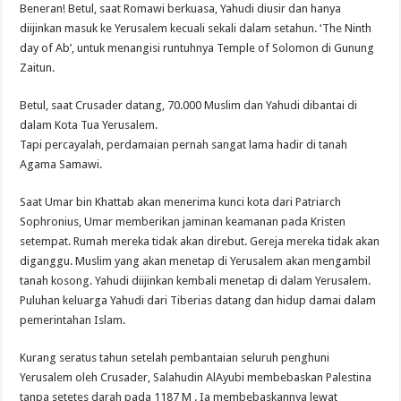
Beneran! Betul, saat Romawi berkuasa, Yahudi diusir dan hanya
diijinkan masuk ke Yerusalem kecuali sekali dalam setahun. ‘The Ninth
day of Ab’, untuk menangisi runtuhnya Temple of Solomon di Gunung
Zaitun.
Betul, saat Crusader datang, 70.000 Muslim dan Yahudi dibantai di
dalam Kota Tua Yerusalem.
Tapi percayalah, perdamaian pernah sangat lama hadir di tanah
Agama Samawi.
Saat Umar bin Khattab akan menerima kunci kota dari Patriarch
Sophronius, Umar memberikan jaminan keamanan pada Kristen
setempat. Rumah mereka tidak akan direbut. Gereja mereka tidak akan
diganggu. Muslim yang akan menetap di Yerusalem akan mengambil
tanah kosong. Yahudi diijinkan kembali menetap di dalam Yerusalem.
Puluhan keluarga Yahudi dari Tiberias datang dan hidup damai dalam
pemerintahan Islam.
Kurang seratus tahun setelah pembantaian seluruh penghuni
Yerusalem oleh Crusader, Salahudin AlAyubi membebaskan Palestina
tanpa setetes darah pada 1187 M . Ia membebaskannya lewat