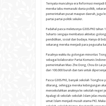
Ternyata munculnya era Reformasi menjadi b
mereka tabu memasuki dunia politik, seka
pemerintahan pusat maupun daerah, juga leg
partai partai politik sekuler.
Padahal pasca meletusnya G30S/PKI tahun 
Suharto sengaja membatasi aktivitas golong
pendidikan, sosial dan budaya. Hanya di bi
sekarang mereka menjadi para pegusaha ka
Pasalnya waktu itu golongan minoritas Tiong
sebagai kolaborator Partai Komunis Indones
pemerintahan Mao Zhe Dong, Chou En Lai pe
dari 100.000 buruh dan tani untuk dipersenj
Pasca G30S/PKI, banyak sekolah Tionghoa 
dilarang, sehingga mereka kebingungan ak
mensekolahkan anaknya ke sekolah negeri je
Apalagi di sekolah-sekolah Islam jelas mus
umat Islam menjadi musuh utama PKI. Maka 