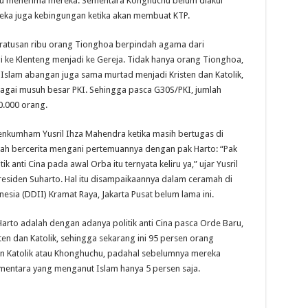
mau menerima mereka. Sementara Konghuchu belum diakui
eka juga kebingungan ketika akan membuat KTP.
ratusan ribu orang Tionghoa berpindah agama dari
gi ke Klenteng menjadi ke Gereja. Tidak hanya orang Tionghoa,
Islam abangan juga sama murtad menjadi Kristen dan Katolik,
ai musuh besar PKI. Sehingga pasca G30S/PKI, jumlah
0.000 orang.
nkumham Yusril Ihza Mahendra ketika masih bertugas di
ah bercerita mengani pertemuannya dengan pak Harto: “Pak
ik anti Cina pada awal Orba itu ternyata keliru ya,” ujar Yusril
siden Suharto. Hal itu disampaikaannya dalam ceramah di
sia (DDII) Kramat Raya, Jakarta Pusat belum lama ini.
arto adalah dengan adanya politik anti Cina pasca Orde Baru,
n dan Katolik, sehingga sekarang ini 95 persen orang
n Katolik atau Khonghuchu, padahal sebelumnya mereka
entara yang menganut Islam hanya 5 persen saja.