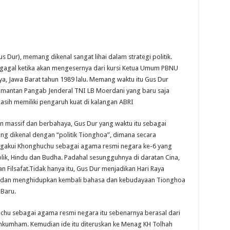
Dur), memang dikenal sangat lihai dalam strategi politik.
i gagal ketika akan mengesernya dari kursi Ketua Umum PBNU
a, Jawa Barat tahun 1989 lalu. Memang waktu itu Gus Dur
mantan Pangab Jenderal TNI LB Moerdani yang baru saja
asih memiliki pengaruh kuat di kalangan ABRI
n massif dan berbahaya, Gus Dur yang waktu itu sebagai
yang dikenal dengan “politik Tionghoa”, dimana secara
ngakui Khonghuchu sebagai agama resmi negara ke-6 yang
atolik, Hindu dan Budha. Padahal sesungguhnya di daratan Cina,
 Filsafat.Tidak hanya itu, Gus Dur menjadikan Hari Raya
nal dan menghidupkan kembali bahasa dan kebudayaan Tionghoa
Baru.
chu sebagai agama resmi negara itu sebenarnya berasal dari
enkumham. Kemudian ide itu diteruskan ke Menag KH Tolhah