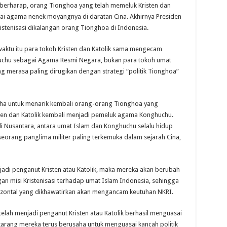
l berharap, orang Tionghoa yang telah memeluk Kristen dan
i agama nenek moyangnya di daratan Cina. Akhirnya Presiden
stenisasi dikalangan orang Tionghoa di Indonesia.
aktu itu para tokoh Kristen dan Katolik sama mengecam
uchu sebagai Agama Resmi Negara, bukan para tokoh umat
 merasa paling dirugikan dengan strategi “politik Tionghoa”
aha untuk menarik kembali orang-orang Tionghoa yang
sten dan Katolik kembali menjadi pemeluk agama Konghuchu.
i Nusantara, antara umat Islam dan Konghuchu selalu hidup
orang panglima militer paling terkemuka dalam sejarah Cina,
adi penganut Kristen atau Katolik, maka mereka akan berubah
an misi Kristenisasi terhadap umat Islam Indonesia, sehingga
rizontal yang dikhawatirkan akan mengancam keutuhan NKRI.
lah menjadi penganut Kristen atau Katolik berhasil menguasai
arang mereka terus berusaha untuk menguasai kancah politik