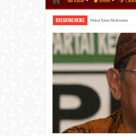
Kabar
Artikel
Catat
Breaking News
Wakaf Emas Muktamar