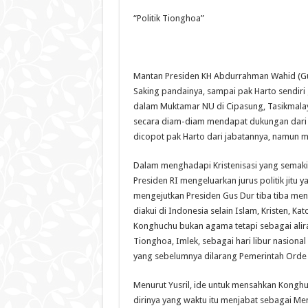
“Politik Tionghoa”
Mantan Presiden KH Abdurrahman Wahid (Gus 
Saking pandainya, sampai pak Harto sendir
dalam Muktamar NU di Cipasung, Tasikmalay
secara diam-diam mendapat dukungan dari 
dicopot pak Harto dari jabatannya, namun m
Dalam menghadapi Kristenisasi yang semaki
Presiden RI mengeluarkan jurus politik jitu 
mengejutkan Presiden Gus Dur tiba tiba me
diakui di Indonesia selain Islam, Kristen, K
Konghuchu bukan agama tetapi sebagai aliran
Tionghoa, Imlek, sebagai hari libur nasio
yang sebelumnya dilarang Pemerintah Orde 
Menurut Yusril, ide untuk mensahkan Konghu
dirinya yang waktu itu menjabat sebagai M