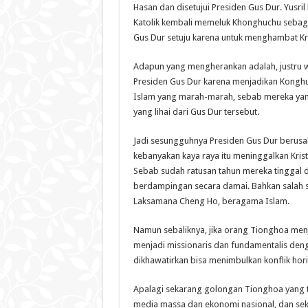
Hasan dan disetujui Presiden Gus Dur. Yusri
Katolik kembali memeluk Khonghuchu sebaga
Gus Dur setuju karena untuk menghambat Kri
Adapun yang mengherankan adalah, justru w
Presiden Gus Dur karena menjadikan Kongh
Islam yang marah-marah, sebab mereka yang
yang lihai dari Gus Dur tersebut.
Jadi sesungguhnya Presiden Gus Dur berus
kebanyakan kaya raya itu meninggalkan Kri
Sebab sudah ratusan tahun mereka tinggal d
berdampingan secara damai. Bahkan salah se
Laksamana Cheng Ho, beragama Islam.
Namun sebaliknya, jika orang Tionghoa menj
menjadi missionaris dan fundamentalis deng
dikhawatirkan bisa menimbulkan konflik ho
Apalagi sekarang golongan Tionghoa yang te
media massa dan ekonomi nasional, dan sek