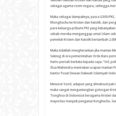
sekolah-sekolah Kristen dan Katolik yang 
sebagai agama resmi negara, sehingga mer
Maka sebagai dampaknya, pasca G30S/PKI, 
Khonghuchu ke Kristen dan Katolik, dari per
para keluarga pribumi PKI yang kebanyakan 
sebab mereka menganggap umat Islam sebag
pemeluk Kristen dan Katolik bertambah 2.00
Maka tidaklah mengherankan jika mantan Me
Sekneg di era pemerintahan Orde Baru pern
Harto pernah berkata kepada saya: “Sril, polit
Ihza Mahendra menirukan ucapan mantan Pre
Kantor Pusat Dewan Dakwah Islamiyah Indone
Menurut Yusril, adapun yang dimaksud pak H
maka sangat menguntungkan golongan Kriste
Tionghoa di Indonesia beragama Kristen da
mayoritas menjadi penganut Konghuchu. Sem