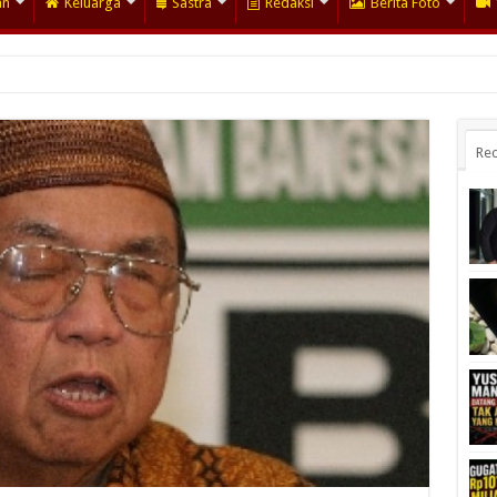
an
Keluarga
Sastra
Redaksi
Berita Foto
Rec