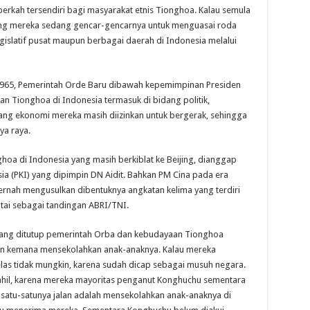
erkah tersendiri bagi masyarakat etnis Tionghoa. Kalau semula
rang mereka sedang gencar-gencarnya untuk menguasai roda
islatif pusat maupun berbagai daerah di Indonesia melalui
1965, Pemerintah Orde Baru dibawah kepemimpinan Presiden
an Tionghoa di Indonesia termasuk di bidang politik,
dang ekonomi mereka masih diizinkan untuk bergerak, sehingga
ya raya.
hoa di Indonesia yang masih berkiblat ke Beijing, dianggap
ia (PKI) yang dipimpin DN Aidit. Bahkan PM Cina pada era
rnah mengusulkan dibentuknya angkatan kelima yang terdiri
atai sebagai tandingan ABRI/TNI.
yang ditutup pemerintah Orba dan kebudayaan Tionghoa
an kemana mensekolahkan anak-anaknya. Kalau mereka
las tidak mungkin, karena sudah dicap sebagai musuh negara.
tahil, karena mereka mayoritas penganut Konghuchu sementara
satu-satunya jalan adalah mensekolahkan anak-anaknya di