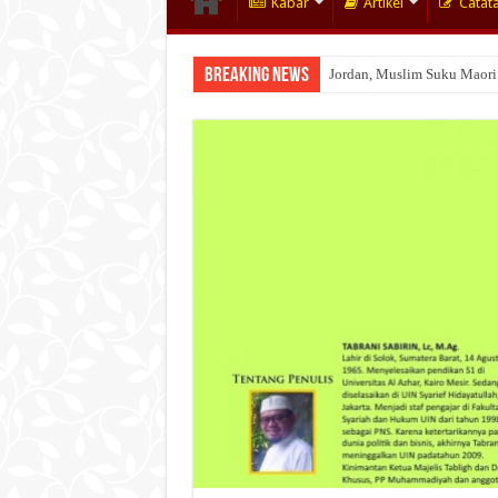
Kabar
Artikel
Catat
Breaking News
Jordan, Muslim Suku Maori
Wakaf Emas Muktamar