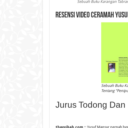
Sebuah Buku Karangan Tabrani
RESENSI VIDEO CERAMAH YUSU
Sebuah Buku Kar
Tentang “Penip
Jurus Todong Dan 
thayyibah.com ::
Yusuf Mansur pernah ber