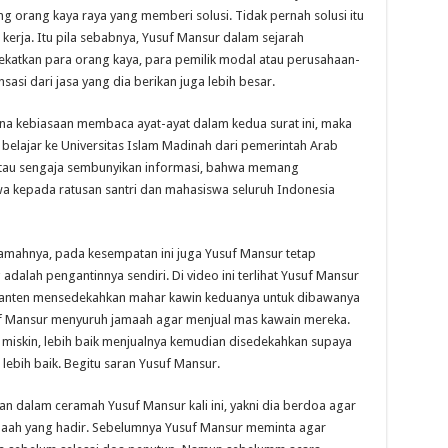
g orang kaya raya yang memberi solusi. Tidak pernah solusi itu
 kerja. Itu pila sebabnya, Yusuf Mansur dalam sejarah
ekatkan para orang kaya, para pemilik modal atau perusahaan-
si dari jasa yang dia berikan juga lebih besar.
a kebiasaan membaca ayat-ayat dalam kedua surat ini, maka
elajar ke Universitas Islam Madinah dari pemerintah Arab
, atau sengaja sembunyikan informasi, bahwa memang
 kepada ratusan santri dan mahasiswa seluruh Indonesia
mahnya, pada kesempatan ini juga Yusuf Mansur tetap
 adalah pengantinnya sendiri. Di video ini terlihat Yusuf Mansur
anten mensedekahkan mahar kawin keduanya untuk dibawanya
suf Mansur menyuruh jamaah agar menjual mas kawain mereka.
miskin, lebih baik menjualnya kemudian disedekahkan supaya
ebih baik. Begitu saran Yusuf Mansur.
 dalam ceramah Yusuf Mansur kali ini, yakni dia berdoa agar
maah yang hadir. Sebelumnya Yusuf Mansur meminta agar