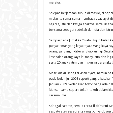
mereka.
Selepas berjamaah subuh di masjid, si bapak 
miskin itu sama-sama membaca ayat-ayat di
haji dia, istri dan ketiga anaknya serta 20 a
bersama sebagai sedekah dari dia dan istrin
Sampai pada Jumat ke 28 atau tujuh bulan kem
punya teman yang kaya raya. Orang kaya ray
orang yang ingin diberangkatkan haji. Setel
kesanalah orang kaya ini menyusup dan ingin
serta 20 anak yatim dan miskin ini berangkatk
Meski diakui sebagai kisah nyata, namun bagi 
pada bulan Juli 2008 seperti yang dikataka
Januari 2009. Sedangkan tokoh yang ada dalam
Mansur sama seperti tokoh-tokoh dalam kisah-
ceramahnya.
Sebagai catatan, semua cerita fiktif Yusuf 
sesuatu atau seseorang yang punya obsesi t