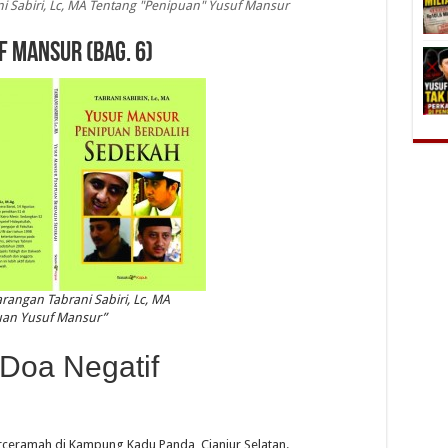
 Sabiri, Lc, MA Tentang "Penipuan" Yusuf Mansur
F MANSUR (Bag. 6)
angan Tabrani Sabiri, Lc, MA
uan Yusuf Mansur”
Doa Negatif
ceramah di Kampung Kadu Panda, Cianjur Selatan.