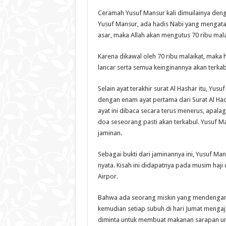
Ceramah Yusuf Mansur kali dimuilainya deng
Yusuf Mansur, ada hadis Nabi yang mengatak
asar, maka Allah akan mengutus 70 ribu mal
Karena dikawal oleh 70 ribu malaikat, maka
lancar serta semua keinginannya akan terkab
Selain ayat terakhir surat Al Hashar itu, 
dengan enam ayat pertama dari Surat Al Hadi
ayat ini dibaca secara terus menerus, apala
doa seseorang pasti akan terkabul. Yusuf M
jaminan.
Sebagai bukti dari jaminannya ini, Yusuf Ma
nyata. Kisah ini didapatnya pada musim haji d
Airpor.
Bahwa ada seorang miskin yang mendengar kel
kemudian setiap subuh di hari Jumat mengaj
diminta untuk membuat makanan sarapan unt