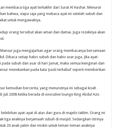
an membaca tiga ayat terkakhir dari Surat Al Hashar. Menurut
an bahwa, siapa saja yang mebaca ayat ini setelah subuh dan
aikat untuk mengawalnya.
 hidup orang tersebut akan aman dan damai. Juga rezekinya akan
ul.
Yusuf Mansur juga mengajarkan agar orang membacanya bersamaan
d. Dibaca setiap habis subuh dan habis asar juga. Jika ayat-
gi pada subuh dan asar di hari Jumat, maka semua keinginan dan
ansur menekankan pada kata ‘pasti terkabul’ seperti memberikan
nsur kemudian bercerita, yang menurutnya ini sebagai kisah
i Juli 2008 ketika berada di executive lounge King Abdul Azis
ebihan ayat-ayat di atas dari guru di majelis taklim. Orang ini
ak tiga anaknya berjamaah subuh di masjid. Sedangkan istrinya
uk 20 anak yatim dan miskin untuk teman-teman anaknya