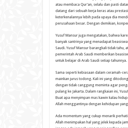
atau membaca Qur’an, selalu dan pasti datan
datang dari sebuah kerja keras atau prestasi
keterkenalannya lebih pada upaya dia mend
perusahaan besar. Dengan demikian, konpensa
Yusuf Mansur juga mengatakan, bahwa karen
banyak santrinya yang menadapat beasiswa b
Saudi. Yusuf Mansur barangkali tidak tahu
pemerintah Arab Saudi memberikan beasiswa
untuk belajar di Arab Saudi setiap tahunnya.
Sama seperti kebiasaan dalam ceramah-cera
mainkan jurus todong. Kali ini yang ditodong
dengan tidak canggung meminta agar peng
pulang ke Jakarta. Dalam rangkaian ini, Yu
Buat apa menyimpan mas kawin kalau hidup 
Allah menggantinya dengan kehidupan yang l
Ada momentum yang cukup menarik perhatian
Allah menimpakan hal yang jelek kepada ja