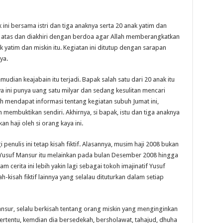
ini bersama istri dan tiga anaknya serta 20 anak yatim dan
 atas dan diakhiri dengan berdoa agar Allah memberangkatkan
nak yatim dan miskin itu. Kegiatan ini ditutup dengan sarapan
ya.
udian keajabain itu terjadi. Bapak salah satu dari 20 anak itu
a ini punya uang satu milyar dan sedang kesulitan mencari
ah mendapat informasi tentang kegiatan subuh Jumat ini,
 membuktikan sendiri. Akhirnya, si bapak, istu dan tiga anaknya
an haji oleh si orang kaya ini.
penulis ini tetap kisah fiktif. Alasannya, musim haji 2008 bukan
n Yusuf Mansur itu melainkan pada bulan Desember 2008 hingga
 cerita ini lebih yakin lagi sebagai tokoh imajinatif Yusuf
kisah fiktif lainnya yang selalau dituturkan dalam setiap
Mansur, selalu berkisah tentang orang miskin yang menginginkan
ertentu, kemdian dia bersedekah, bersholawat, tahajud, dhuha