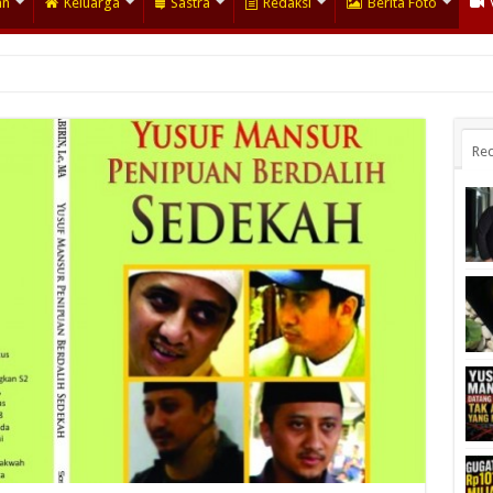
an
Keluarga
Sastra
Redaksi
Berita Foto
Rec