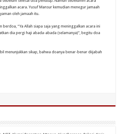
a sebelum selesai doa penutup. Namun sebelumm acara
eninggalkan acara. Yusuf Mansur kemudian menegur jamaah
nyaman oleh jamaah itu.
berdoa, “Ya Allah siapa saja yang meninggalkan acara ini
tkan dia pergi haji abada-abada (selamanya)”, begitu doa
mbil menunjukkan sikap, bahwa doanya benar-benar diijabah