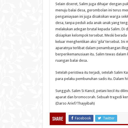
Selain diseret, Salim juga dihajar dengan p
menuju balai desa, gerombolan ini terus me
penganiayaan ini juga disaksikan warga sekit
desa, tanpa peduli ada anak-anak yang teng
melakukan adegan brutal kepada Salim. Di da
disiapkan kelompok tersebut. Meski berada 
keluar menghentikan aksi ‘gila’ tersebut. 
aparatnya terlibat dalam penambangan illegal
berperikemanusiaan itu. Salim tewas dalam 
ruangan balai desa.
Setelah peristiwa itu terjadi, setelah Salim
para pelaku pembunuhan sadis itu. Dalam hi
Sungguh. Salim Si Kancil, petani kecil itu 
aparat dan bromocorah. Sebuah tragedi keman
(Darso Arief/Thayyibah)
Facebook
Twitter
Share