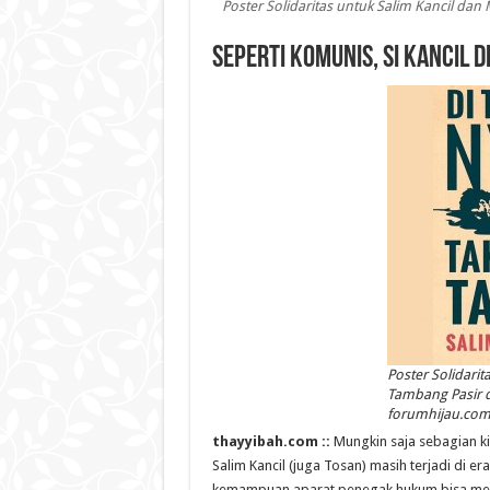
Poster Solidaritas untuk Salim Kancil dan
Seperti Komunis, Si Kancil D
Poster Solidari
Tambang Pasir d
forumhijau.com
thayyibah.com ::
Mungkin saja sebagian k
Salim Kancil (juga Tosan) masih terjadi di er
kemampuan aparat penegak hukum bisa menj