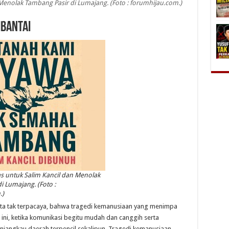
 Menolak Tambang Pasir di Lumajang. (Foto : forumhijau.com.)
ibantai
tas untuk Salim Kancil dan Menolak
i Lumajang. (Foto :
.)
ita tak terpacaya, bahwa tragedi kemanusiaan yang menimpa
a ini, ketika komunikasi begitu mudah dan canggih serta
angkau daerah terpencil sekalipun. Tragedi kemanusiaan