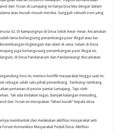
cil dan Tosan di Lumajang ini hanya bisa kita dengar dalam
 ulama atau musuh-musuh mereka. Sungguh sebuah ironi yang
berusia 52. Di kampungnya di Desa Selok Awar-Awar, Kecamatan
sudah lama berlangsung penambanga pasir illegal atau liar.
keseimbangan lingkungan dan alam di sana. Selain di Desa
majang juga berlangusung penambangan pasir illegal ini,
wilangun), di Desa Pandanarum dan Pandanwangi (Kecamatan
gandung besi ini, memicu konflik masyarakat hingga saat ini.
atat sebagai salah satu pihak penambang. Tambang-tambang
lahan pertanian di pesisir pantai Lumajang. Tapi oleh
iarkan. Tak ada tindakan tegas. Banyak kalangan menuding,
Kancil dan Tosan ini merupakan “lahan basah” kepala desa
irnya membentuk dan melakukan aktifitas masyarakat anti
orum Komunikasi Masyarakat Peduli Desa. Aktifitas