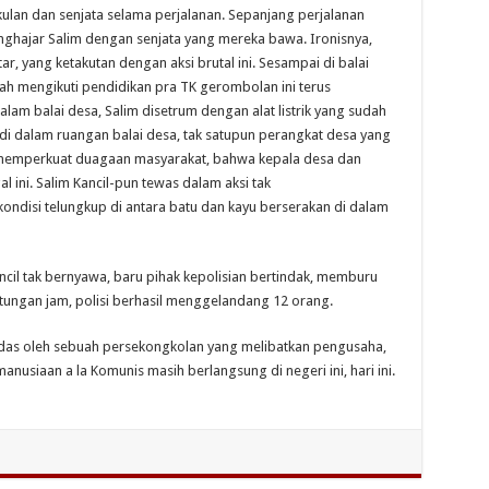
ukulan dan senjata selama perjalanan. Sepanjang perjalanan
nghajar Salim dengan senjata yang mereka bawa. Ironisnya,
ar, yang ketakutan dengan aksi brutal ini. Sesampai di balai
ah mengikuti pendidikan pra TK gerombolan ini terus
lam balai desa, Salim disetrum dengan alat listrik yang sudah
di dalam ruangan balai desa, tak satupun perangkat desa yang
Ini memperkuat duagaan masyarakat, bahwa kepala desa dan
 ini. Salim Kancil-pun tewas dalam aksi tak
kondisi telungkup di antara batu dan kayu berserakan di dalam
 Kancil tak bernyawa, baru pihak kepolisian bertindak, memburu
tungan jam, polisi berhasil menggelandang 12 orang.
dilindas oleh sebuah persekongkolan yang melibatkan pengusaha,
usiaan a la Komunis masih berlangsung di negeri ini, hari ini.