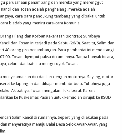
nggu perusahaan penambang dan mereka yang merenggut
m Kancil dan Tosan adalah penghalang, mereka adalah
ayangnya, cara para pendukung tambang yang dipakai untuk
-cara biadab yang meniru cara-cara Komunis.
k Orang Hilang dan Korban Kekerasan (KontraS)
Surabaya
cil dan Tosan ini terjadi pada Sabtu (26/9). Saat itu, Salim dan
dari 40 orang pro penambangan. Para pembantai ini mendatangi
 07.00. Tosan dijemput paksa di rumahnya. Tanpa banyak bicara,
, celurit dan batu itu mengeroyok Tosan.
a menyelamatkan diri dan lari dengan motornya. Sayang, motor
iseret ke lapangan dan dihajar membabi-buta. Tubuhnya juga
elaku. Akibatnya, Tosan mengalami luka berat. Karena
ilarikan ke Puskesmas Pasiran untuk kemudian dirujuk ke RSUD
ncari Salim Kancil di rumahnya. Seperti yang dilakukan pada
 dan menyeretnya menuju Balai Desa Selok Awar-Awar, yang
lim.