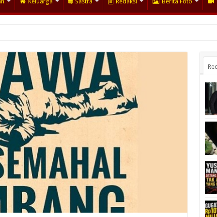
an
Keluarga
Sastra
Redaksi
Berita Foto
Rec