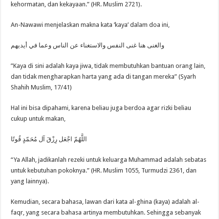
kehormatan, dan kekayaan.” (HR. Muslim 2721).
An-Nawawi menjelaskan makna kata ’kaya’ dalam doa ini,
والغنى هنا غنى النفس والاستغناء عن الناس وعما في أيديهم
”Kaya di sini adalah kaya jiwa, tidak membutuhkan bantuan orang lain,
dan tidak mengharapkan harta yang ada di tangan mereka” (Syarh
Shahih Muslim, 17/41)
Hal ini bisa dipahami, karena beliau juga berdoa agar rizki beliau
cukup untuk makan,
اللَّهُمّ اجْعَل رِزْقَ آل مُحَمّدٍ قُوتًا
“Ya Allah, jadikanlah rezeki untuk keluarga Muhammad adalah sebatas
untuk kebutuhan pokoknya.” (HR. Muslim 1055, Turmudzi 2361, dan
yang lainnya).
Kemudian, secara bahasa, lawan dari kata al-ghina (kaya) adalah al-
faqr, yang secara bahasa artinya membutuhkan. Sehingga sebanyak