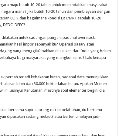
egara maju butuh 10-20 tahun untuk memindahkan masyarakat
 di negara mana? Jika butuh 10-20 tahun dan pembiayaan dengan
apan BEP? dan bagaimana kondisi LRT/MRT setelah 10-20
dy, DEDC, DEEC?
dilakukan untuk cadangan pangan, padahal overstock,
anakan hasil impor sebanyak itu? Operasi pasar? atau
aging yang menggila? bahkan dilakukan dari India yang belum
 berbahaya bagi masyarakat yang mengkonsumsi? Lalu kenapa
dak pernah terjadi kebakaran hutan, padahal data menunjukkan
bakaran lebih dari 30.000 hektar lahan hutan. Apakah Menteri
i ini Insinyur Kehutanan, mestinya soal elementer begini dia
kan bersama supir seorang diri ke pelabuhan, itu bertemu
ayan dipastikan sedang melaut? atau bertemu nelayan jadi-
u kacau dalam hal data? Kekacauannya sangat fatal dan luar