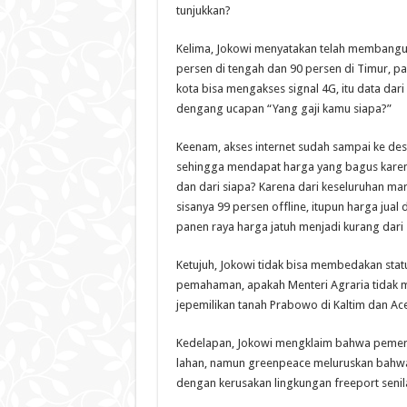
tunjukkan?
Kelima, Jokowi menyatakan telah membangun i
persen di tengah dan 90 persen di Timur, p
kota bisa mengakses signal 4G, itu data da
dengang ucapan “Yang gaji kamu siapa?”
Keenam, akses internet sudah sampai ke des
sehingga mendapat harga yang bagus karena
dan dari siapa? Karena dari keseluruhan mar
sisanya 99 persen offline, itupun harga jual 
panen raya harga jatuh menjadi kurang dari 
Ketujuh, Jokowi tidak bisa membedakan stat
pemahaman, apakah Menteri Agraria tidak m
jepemilikan tanah Prabowo di Kaltim dan Ac
Kedelapan, Jokowi mengklaim bahwa pemeri
lahan, namun greenpeace meluruskan bahwa 
dengan kerusakan lingkungan freeport senila