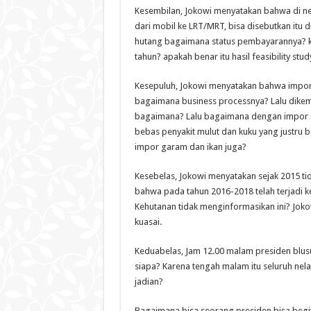
Kesembilan, Jokowi menyatakan bahwa di n
dari mobil ke LRT/MRT, bisa disebutkan itu
hutang bagaimana status pembayarannya? k
tahun? apakah benar itu hasil feasibility stu
Kesepuluh, Jokowi menyatakan bahwa impor 
bagaimana business processnya? Lalu dikem
bagaimana? Lalu bagaimana dengan impor d
bebas penyakit mulut dan kuku yang justru
impor garam dan ikan juga?
Kesebelas, Jokowi menyatakan sejak 2015 ti
bahwa pada tahun 2016-2018 telah terjadi ke
Kehutanan tidak menginformasikan ini? Jokow
kuasai.
Keduabelas, Jam 12.00 malam presiden blusu
siapa? Karena tengah malam itu seluruh nel
jadian?
Bagaimana bisa seorang presiden bisa begit