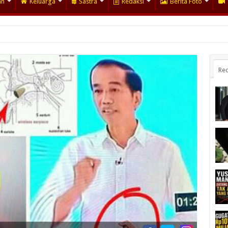
an
Keluarga
Sastra
Redaksi
Berita Foto
Rec