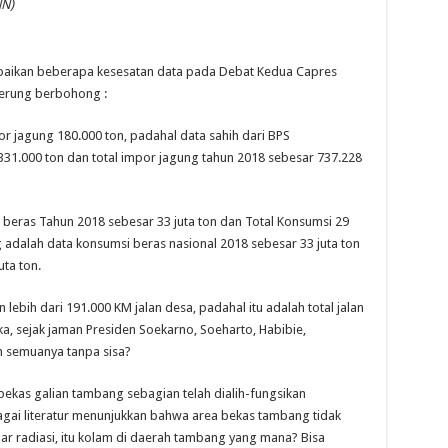
NN)
aikan beberapa kesesatan data pada Debat Kedua Capres
derung berbohong :
or jagung 180.000 ton, padahal data sahih dari BPS
31.000 ton dan total impor jagung tahun 2018 sebesar 737.228
beras Tahun 2018 sebesar 33 juta ton dan Total Konsumsi 29
g adalah data konsumsi beras nasional 2018 sebesar 33 juta ton
uta ton.
ebih dari 191.000 KM jalan desa, padahal itu adalah total jalan
, sejak jaman Presiden Soekarno, Soeharto, Habibie,
m semuanya tanpa sisa?
kas galian tambang sebagian telah dialih-fungsikan
agai literatur menunjukkan bahwa area bekas tambang tidak
ar radiasi, itu kolam di daerah tambang yang mana? Bisa