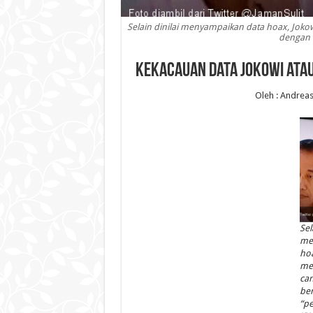
Selain dinilai menyampaikan data hoax, Joko
dengan "
Kekacauan Data Jokowi ata
Oleh : Andrea
Sel
me
hoa
me
can
be
“pe