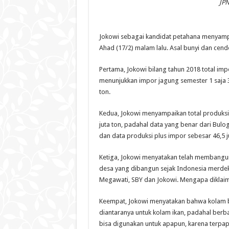
JP
Jokowi sebagai kandidat petahana menyamp
Ahad (17/2) malam lalu. Asal bunyi dan cen
Pertama, Jokowi bilang tahun 2018 total imp
menunjukkan impor jagung semester 1 saja 3
ton.
Kedua, Jokowi menyampaikan total produksi 
juta ton, padahal data yang benar dari Bulo
dan data produksi plus impor sebesar 46,5 j
Ketiga, Jokowi menyatakan telah membangun l
desa yang dibangun sejak Indonesia merdeka
Megawati, SBY dan Jokowi. Mengapa diklai
Keempat, Jokowi menyatakan bahwa kolam be
diantaranya untuk kolam ikan, padahal berb
bisa digunakan untuk apapun, karena terpap