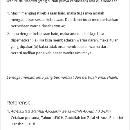
Wanita
mu’taadah
(yang sudah punya kebiasaan) ada dua keadaan:
Masih mengingat kebiasaan haid, maka tugasnya adalah
mengamalkan sesuai kebiasaan. Dan di sini tidak memperhatikan
perbedaan warna darah (
tamyiz
).
Lupa dengan kebiasaan haid, maka ada dua hal lagi bisa
diperhatikan: (a) jika bisa membedakan warna darah, maka itulah
yang dipakai; (b) kalau tidak bisa membedakan warna darah,
berarti melihat pada kebiasaan wanita umumnya.
Semoga menjadi ilmu yang bermanfaat dan berbuah amal shalih.
Referensi:
Ad-Dalil ‘ala Manhaj As-Salikin wa Tawdhih Al-Fiqh fi Ad-Diin
.
Cetakan pertama, Tahun 1430 H. ‘Abdullah bin Za’al Al-‘Anzi. Penerbit
Dar Ibnul Jauzi.