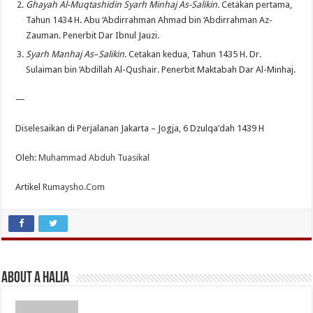
Ghayah Al-Muqtashidin Syarh Minhaj As-Salikin.
Cetakan pertama,
Tahun 1434 H. Abu ‘Abdirrahman Ahmad bin ‘Abdirrahman Az-
Zauman. Penerbit Dar Ibnul Jauzi.
Syarh Manhaj As
–
Salikin
. Cetakan kedua, Tahun 1435 H. Dr.
Sulaiman bin ‘Abdillah Al-Qushair. Penerbit Maktabah Dar Al-Minhaj.
—
Diselesaikan di Perjalanan Jakarta – Jogja, 6 Dzulqa’dah 1439 H
Oleh:
Muhammad Abduh Tuasikal
Artikel
Rumaysho.Com
About A Halia