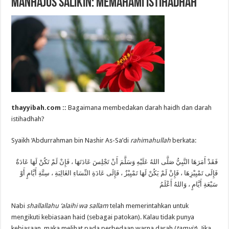
Manhajus Salikin: Memahami Istihadhah
thayyibah.com ::
Bagaimana membedakan darah haidh dan darah
istihadhah?
Syaikh ‘Abdurrahman bin Nashir As-Sa’di
rahimahullah
berkata:
فَقَدْ أَمَرَهَا النَّبِيُّ صَلَّى اللهُ عَلَيْهِ وَسَلَّمَ أَنْ تَجْلِسَ عَادَتَهَا ، فَإِنْ لَمْ تَكُنْ لَهَا عَادَةٌ
فَإِلَى تَمْيِيْزِهَا ، فَإِنْ لَمْ يَكُنْ لَهَا تَمْيِيْزٌ ، فَإِلَى عَادَةِ النِّسَاءِ الغَالِبَةِ ، سِتَّةِ أَيَّامٍ أَوْ
سَبْعَةِ أَيَّامٍ ، وَاللهُ أَعْلَمُ
Nabi
shallallahu ‘alaihi wa sallam
telah memerintahkan untuk
mengikuti kebiasaan haid (sebagai patokan). Kalau tidak punya
kebiasaan, maka melihat pada perbedaan warna darah (
tamyiz
). Jika