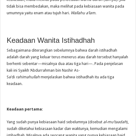
tidak bisa membedakan, maka melihat pada kebiasaan wanita pada
umumnya yaitu enam atau tujuh hari.
Wallahu a’lam
.
Keadaan Wanita Istihadhah
Sebagaimana diterangkan sebelumnya bahwa darah istihadhah
adalah darah yang keluar terus menerus atau darah tersebut hanyalah
berhenti sebentar—misalnya dua atau tiga hari—. Pada penjelasan
kali ini Syaikh ‘Abdurrahman bin Nashir As-
Sa’di
rahimahullah
menjelaskan bahwa istihadhah itu ada tiga
keadaan.
Keadaan pertama
:
Yang sudah punya kebiasaan haid sebelumnya (disebut
al-mu’taadah
),
sudah diketahui kebiasaan kadar dan waktunya, kemudian mengalami
istihadhah. Misalnya ada seorang wanita yang punya kebiasaan haid