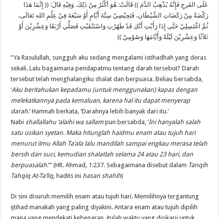
عَلَى الفَرجِ فَإِنَّهُ يُذْهِبُ الدَّمَ )) قَالَتْ: هُوَ أَكْثَرُ مِنْ ذَلِكَ. وَفِيْهِ قَالَ: (( إِنَّمَا هَذَا
رَكْضَةٌ مِنْ رَكَضَاتِ الشَّيْطَان، فَتَحِيْضِيْ سِتَّةَ أَيَّامٍ أَوْ سَبْعَةَ فِيْ عِلْمِ الله تَعَالَى،
ثُمَّ اغْتَسِلِيْ حَتَّى إِذَا رَأَيْتِ أَنَّكِ قَدْ طَهُرْتِ وَاسْتَنْقَيْتِ فَصَلِّي أَرْبَعًا وَعِشْرِيْنَ أَوْ
ثَلاَثًا وَعِشْرِيْنَ لَيْلَةً وَأَيَّامَهَا وَصُوْمِيْ ))
“Ya Rasulullah, sungguh aku sedang mengalami istihadhah yang deras
sekali. Lalu bagaimana pendapatmu tentang darah tersebut? Darah
tersebut telah menghalangiku shalat dan berpuasa. Beliau bersabda,
‘
Aku beritahukan kepadamu (untuk menggunakan) kapas dengan
melekatkannya pada kemaluan, karena hal itu dapat menyerap
darah
.’ Hamnah berkata, ‘Darahnya lebih banyak dari itu.’
Nabi
shallallahu ‘alaihi wa sallam
pun bersabda, ‘
Ini hanyalah salah
satu usikan syetan. Maka hitunglah haidmu enam atau tujuh hari
menurut ilmu Allah Ta’ala lalu mandilah sampai engkau merasa telah
bersih dan suci, kemudian shalatlah selama 24 atau 23 hari, dan
berpuasalah
.’” (HR. Ahmad, 1:237. Sebagaimana disebut dalam
Tanqih
Tahqiq At-Ta’liq
, hadits ini
hasan shahih
)
Di sini disuruh memilih enam atau tujuh hari. Memilihnya tergantung
ijtihad manakah yang paling diyakini. Antara enam atau tujuh dipilih
mana yang mendekati kebenaran, itulah waktu yang disikapi untuk