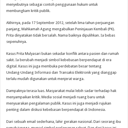
menyebutnya sebagai contoh penggunaan hukum untuk
membungkam kritik publik.
Akhirnya, pada 17 September 2012, setelah lima tahun perjuangan
panjang, Mahkamah Agung mengabulkan Peninjauan Kembali (PK).
Prita dinyatakan tidak bersalah. Nama baiknya dipulihkan. Ia bebas
sepenuhnya.
Kasus Prita Mulyasari bukan sekadar konflik antara pasien dan rumah
sakit. Ia berubah menjadi simbol kebebasan berpendapat di era
digital. Kasus ini juga membuka perdebatan besar tentang
Undang‑Undang Informasi dan Transaksi Elektronik yang dianggap
terlalu mudah digunakan untuk menjerat warga.
Dampaknya terasa luas. Masyarakat mulai lebih sadar terhadap hak
menyampaikan kritik. Media sosial menjadi ruang baru untuk
menyuarakan pengalaman publik. Kasus ini juga menjadi rujukan
penting dalam diskusi kebebasan berpendapat di Indonesia.
Dari sebuah email sederhana, lahir gerakan nasional. Dari seorang ibu
rumah tangga, muncul simbol perlawanan rakyat. Dan dari kasus ini,