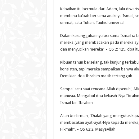
Kebaikan itu bermula dari Adam, lalu diwar
membina ka’bah bersama anaknya Ismail, seba
ummat, satu Tuhan. Tauhid universal
Dalam kesungguhannya bersama Ismail ia ber
mereka, yang membacakan pada mereka ayat
dan menyucikan mereka” – QS 2: 129, doa itu
Ribuan tahun berselang, tak kunjung terkabul
konsisten, tapi mereka sampaikan bahwa ak
Demikian doa Ibrahim masih tertangguh
Sampai satu saat rencana Allah dipenuhi, A
manusia. Mengabul doa kekasih-Nya Ibrahim
Ismail bin Ibrahim
Allah berfirman, “Dialah yang mengutus kep
membacakan ayat-ayat-Nya kepada mereka,
Hikmah”. – QS 62:2. MasyaAllah