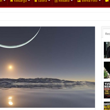
an
Keluarga
Sastra
Redaksi
Berita Foto
Rec