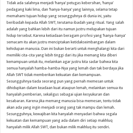
Tidak ada salahnya menjadi ‘hanya’ petugas kebersihan, ‘hanya’
pedagang kaki lima, dan ‘hanya-hanya’ yang lainnya, selama tetap
memahami tujuan hidup yang sesungguhnya di dunia ini, yaitu
beribadah kepada Allah SWT, terutama ibadah yang ritual. Yang salah
adalah yang bahkan lebih dari itu namun justru melupakan tujuan
hidup tersebut. Karena ketiadaan beragam profesi yang ‘hanya-hanya’
semacam itu akan justru menciptakan ketidakseimbangan dalam
kehidupan manusia. Dan ini bukan berarti untuk menghalangi kita dari
memiliki cita-cita yang lebih tinggi dari itu jika memang kita diberi
kemampuan untuk itu, melainkan agar justru kita sadar bahwa kita
semua hanyalah hamba-hamba-Nya yang lemah dan tak berdaya jika
Allah SWT tidak memberikan kekuatan dan kemampuan.
Sesungguhnya tiada seorang pun yang pernah memesan untuk
dihidupkan dalam keadaan kuat ataupun lemah, melainkan semua itu
hanyalah pemberian, sekaligus sebagai ujian kesyukuran dan
kesabaran. Karena jika memang manusia bisa memesan, tentu tidak
akan ada yang ingin menjadi orang yang tak mampu dan lemah.
Sesungguhnya, kewajiban kita hanyalah menyadari bahwa segala
kekuatan dan kemampuan yang ada dalam diri setiap makhluq
hanyalah milik Allah SWT, dan bukan milik makhluq itu sendiri.