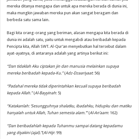
mereka ditanya mengapa dan untuk apa mereka berada di dunia ini,
maka mungkin jawaban mereka pun akan sangat beragam dan
berbeda satu sama lain.
Bagi kita orang-orang yang beriman, alasan mengapa kita berada di
dunia ini adalah satu, yaitu untuk mengabdi atau beribadah kepada
Pencipta kita, Allah SWT. Al-Qur’an menyebutkan hal tersebut dalam
ayat-ayatnya, di antaranya adalah yang artinya berikut ini:
“Dan tidaklah Aku ciptakan jin dan manusia melainkan supaya
mereka beribadah kepada-Ku.”
(
Adz-Dzaariyaat
: 56)
“Padahal mereka tidak diperintahkan kecuali supaya beribadah
kepada Allah.”
(
Al-Bayyinah
: 5)
“Katakanlah: ‘Sesungguhnya shalatku, ibadahku, hidupku dan matiku
hanyalah untuk Allah, Tuhan semesta alam.’”
(
Al-An’aam
: 162)
“Dan beribadahlah kepada Tuhanmu sampai datang kepadamu
yang diyakini (ajal).”
(
Al-Hijr
: 99)