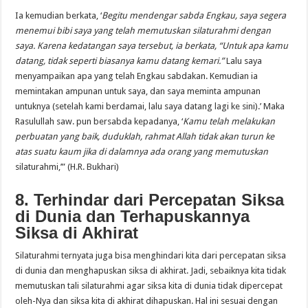
Ia kemudian berkata, ‘
Begitu mendengar sabda Engkau, saya segera
menemui bibi saya yang telah memutuskan silaturahmi dengan
saya. Karena kedatangan saya tersebut, ia berkata, “Untuk apa kamu
datang, tidak seperti biasanya kamu datang kemari.”
Lalu saya
menyampaikan apa yang telah Engkau sabdakan. Kemudian ia
memintakan ampunan untuk saya, dan saya meminta ampunan
untuknya (setelah kami berdamai, lalu saya datang lagi ke sini).’ Maka
Rasulullah saw. pun bersabda kepadanya, ‘
Kamu telah melakukan
perbuatan yang baik, duduklah, rahmat Allah tidak akan turun ke
atas suatu kaum jika di dalamnya ada orang yang memutuskan
silaturahmi,’”
(H.R. Bukhari)
8. Terhindar dari Percepatan Siksa
di Dunia dan Terhapuskannya
Siksa di Akhirat
Silaturahmi ternyata juga bisa menghindari kita dari percepatan siksa
di dunia dan menghapuskan siksa di akhirat. Jadi, sebaiknya kita tidak
memutuskan tali silaturahmi agar siksa kita di dunia tidak dipercepat
oleh-Nya dan siksa kita di akhirat dihapuskan. Hal ini sesuai dengan