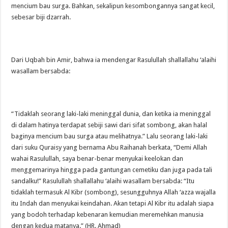
mencium bau surga. Bahkan, sekalipun kesombongannya sangat kecil,
sebesar biji dzarrah.
Dari Uqbah bin Amir, bahwa ia mendengar Rasulullah shallallahu ‘alaihi
wasallam bersabda:
“Tidaklah seorang laki-laki meninggal dunia, dan ketika ia meninggal
di dalam hatinya terdapat sebiji sawi dari sifat sombong, akan halal
baginya mencium bau surga atau melihatnya.” Lalu seorang laki-laki
dari suku Quraisy yang bernama Abu Raihanah berkata, “Demi Allah
wahai Rasulullah, saya benar-benar menyukai keelokan dan
menggemarinya hingga pada gantungan cemetiku dan juga pada tali
sandalku!” Rasulullah shallallahu ‘alaihi wasallam bersabda: “Itu
tidaklah termasuk Al Kibr (sombong), sesungguhnya Allah ‘azza wajalla
itu Indah dan menyukai keindahan. Akan tetapi Al Kibr itu adalah siapa
yang bodoh terhadap kebenaran kemudian meremehkan manusia
dengan kedua matanya.” (HR. Ahmad)