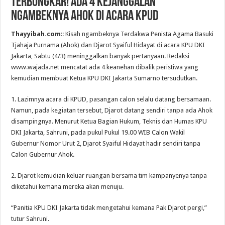
Terbongkar! Ada 4 Kejanggalan
Ngambeknya Ahok di Acara KPUD
Thayyibah.com
:: Kisah ngambeknya Terdakwa Penista Agama Basuki
Tjahaja Purnama (Ahok) dan Djarot Syaiful Hidayat di acara KPU DKI
Jakarta, Sabtu (4/3) meninggalkan banyak pertanyaan. Redaksi
www.wajada.net mencatat ada 4 keanehan dibalik peristiwa yang
kemudian membuat Ketua KPU DKI Jakarta Sumarno tersudutkan.
1. Lazimnya acara di KPUD, pasangan calon selalu datang bersamaan.
Namun, pada kegiatan tersebut, Djarot datang sendiri tanpa ada Ahok
disampingnya. Menurut Ketua Bagian Hukum, Teknis dan Humas KPU
DKI Jakarta, Sahruni, pada pukul Pukul 19.00 WIB Calon Wakil
Gubernur Nomor Urut 2, Djarot Syaiful Hidayat hadir sendiri tanpa
Calon Gubernur Ahok.
2. Djarot kemudian keluar ruangan bersama tim kampanyenya tanpa
diketahui kemana mereka akan menuju.
“Panitia KPU DKI Jakarta tidak mengetahui kemana Pak Djarot pergi,”
tutur Sahruni.