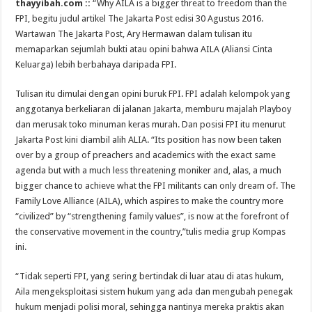
thayyibah.com ::
“Why AILA is a bigger threat to freedom than the
FPI, begitu judul artikel The Jakarta Post edisi 30 Agustus 2016.
Wartawan The Jakarta Post, Ary Hermawan dalam tulisan itu
memaparkan sejumlah bukti atau opini bahwa AILA (Aliansi Cinta
Keluarga) lebih berbahaya daripada FPI.
Tulisan itu dimulai dengan opini buruk FPI. FPI adalah kelompok yang
anggotanya berkeliaran di jalanan Jakarta, memburu majalah Playboy
dan merusak toko minuman keras murah. Dan posisi FPI itu menurut
Jakarta Post kini diambil alih ALIA. “Its position has now been taken
over by a group of preachers and academics with the exact same
agenda but with a much less threatening moniker and, alas, a much
bigger chance to achieve what the FPI militants can only dream of. The
Family Love Alliance (AILA), which aspires to make the country more
“civilized” by “strengthening family values”, is now at the forefront of
the conservative movement in the country,”tulis media grup Kompas
ini.
“Tidak seperti FPI, yang sering bertindak di luar atau di atas hukum,
Aila mengeksploitasi sistem hukum yang ada dan mengubah penegak
hukum menjadi polisi moral, sehingga nantinya mereka praktis akan