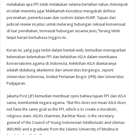
melakukan apa FPI telah melakukan selama bertahun-tahun. Kelompok
ini telah meminta agar Mahkamah Konstitusi mengubah definisi
perzinahan, pemerkosaan dan sodomi dalam KUHP. Tujuan dari
judicial review ini jelas: untuk melarang hubungan seksual konsensual
di luar pernikahan, termasuk hubungan sesama jenis,”terang lebih
lanjut harian berbahasa Inggris ini.
Koran ini, yang juga terbit dalam bentuk web, kemudian memaparkan
kelemahan-kelemahan FPI dan kelebihan AILA dalam membawa
konservatisme agama di Indonesia. Kelebihan AILA diantaranya
adalah didukung akademisi dari universitas bergengsi, seperti
Universitas Indonesia, Institut Pertanian Bogor (IPB) dan Universitas
Padjajaran.
Jakarta Post (JP) kemudian membuat opini bahwa tujuan FPI dan AILA
sama, membentuk negara agama. “But this does not mean AILA does
not have the same goal as the FPI, which is to create a moralistic,
religious state. AILA’s chairman, Bachtiar Nasir, is the secretary-
general of the Council of Young Indonesian Intellectuals and Ulemas
(MIUMI) and a graduate from the Islamic University of Medina in