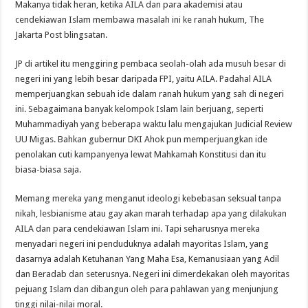
Makanya tidak heran, ketika AILA dan para akademisi atau
cendekiawan Islam membawa masalah ini ke ranah hukum, The
Jakarta Post blingsatan.
JP di artikel itu menggiring pembaca seolah-olah ada musuh besar di
negeri ini yang lebih besar daripada FPI, yaitu AILA. Padahal AILA
memperjuangkan sebuah ide dalam ranah hukum yang sah di negeri
ini. Sebagaimana banyak kelompok Islam lain berjuang, seperti
Muhammadiyah yang beberapa waktu lalu mengajukan Judicial Review
UU Migas. Bahkan gubernur DKI Ahok pun memperjuangkan ide
penolakan cuti kampanyenya lewat Mahkamah Konstitusi dan itu
biasa-biasa saja.
Memang mereka yang menganut ideologi kebebasan seksual tanpa
nikah, lesbianisme atau gay akan marah terhadap apa yang dilakukan
AILA dan para cendekiawan Islam ini. Tapi seharusnya mereka
menyadari negeri ini penduduknya adalah mayoritas Islam, yang
dasarnya adalah Ketuhanan Yang Maha Esa, Kemanusiaan yang Adil
dan Beradab dan seterusnya. Negeri ini dimerdekakan oleh mayoritas
pejuang Islam dan dibangun oleh para pahlawan yang menjunjung
tinggi nilai-nilai moral.