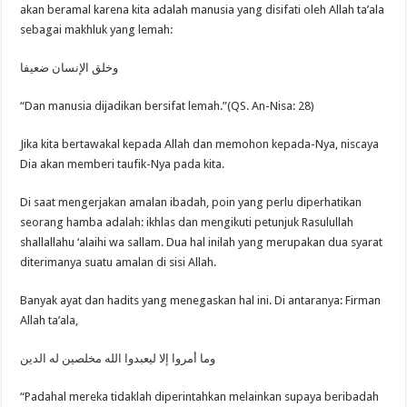
akan beramal karena kita adalah manusia yang disifati oleh Allah ta’ala
sebagai makhluk yang lemah:
وخلق الإنسان ضعيفا
“Dan manusia dijadikan bersifat lemah.”(QS. An-Nisa: 28)
Jika kita bertawakal kepada Allah dan memohon kepada-Nya, niscaya
Dia akan memberi taufik-Nya pada kita.
Di saat mengerjakan amalan ibadah, poin yang perlu diperhatikan
seorang hamba adalah: ikhlas dan mengikuti petunjuk Rasulullah
shallallahu ‘alaihi wa sallam. Dua hal inilah yang merupakan dua syarat
diterimanya suatu amalan di sisi Allah.
Banyak ayat dan hadits yang menegaskan hal ini. Di antaranya: Firman
Allah ta’ala,
وما أمروا إلا ليعبدوا الله مخلصين له الدين
“Padahal mereka tidaklah diperintahkan melainkan supaya beribadah