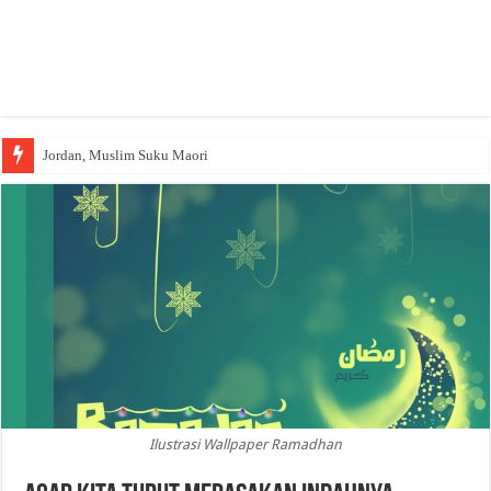
Jordan, Muslim Suku Maori
Wakaf Emas Muktamar
Ilustrasi Wallpaper Ramadhan