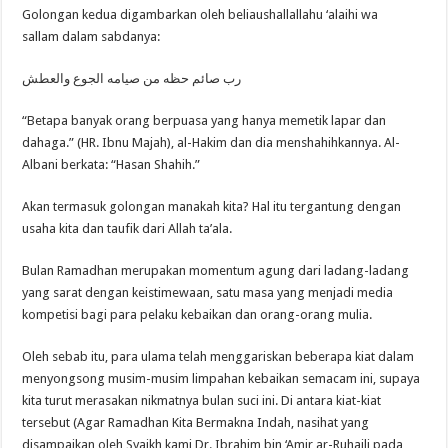
Golongan kedua digambarkan oleh beliaushallallahu ‘alaihi wa
sallam dalam sabdanya:
رب صائم حظه من صيامه الجوع والعطش
“Betapa banyak orang berpuasa yang hanya memetik lapar dan
dahaga.” (HR. Ibnu Majah), al-Hakim dan dia menshahihkannya. Al-
Albani berkata: “Hasan Shahih.”
Akan termasuk golongan manakah kita? Hal itu tergantung dengan
usaha kita dan taufik dari Allah ta’ala.
Bulan Ramadhan merupakan momentum agung dari ladang-ladang
yang sarat dengan keistimewaan, satu masa yang menjadi media
kompetisi bagi para pelaku kebaikan dan orang-orang mulia.
Oleh sebab itu, para ulama telah menggariskan beberapa kiat dalam
menyongsong musim-musim limpahan kebaikan semacam ini, supaya
kita turut merasakan nikmatnya bulan suci ini. Di antara kiat-kiat
tersebut (Agar Ramadhan Kita Bermakna Indah, nasihat yang
disampaikan oleh Syaikh kami Dr. Ibrahim bin ‘Amir ar-Ruhaili pada