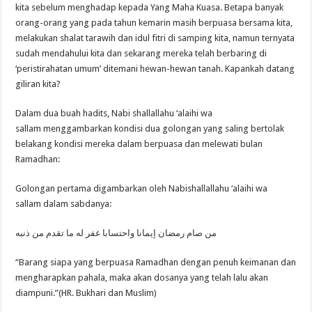
kita sebelum menghadap kepada Yang Maha Kuasa. Betapa banyak
orang-orang yang pada tahun kemarin masih berpuasa bersama kita,
melakukan shalat tarawih dan idul fitri di samping kita, namun ternyata
sudah mendahului kita dan sekarang mereka telah berbaring di
‘peristirahatan umum’ ditemani hewan-hewan tanah. Kapankah datang
giliran kita?
Dalam dua buah hadits, Nabi shallallahu ‘alaihi wa
sallam menggambarkan kondisi dua golongan yang saling bertolak
belakang kondisi mereka dalam berpuasa dan melewati bulan
Ramadhan:
Golongan pertama digambarkan oleh Nabishallallahu ‘alaihi wa
sallam dalam sabdanya:
من صام رمضان إيمانا واحتسابا غفر له ما تقدم من ذنبه
“Barang siapa yang berpuasa Ramadhan dengan penuh keimanan dan
mengharapkan pahala, maka akan dosanya yang telah lalu akan
diampuni.”(HR. Bukhari dan Muslim)