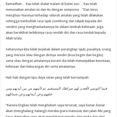
Ramadhan… Kau telah shalat malam di bulan suci… Kau telah
menunaikan amalan ini dan itu dengan sempurna…”Dan terus
menghias-hiasinya terhadap seluruh amalan yang telah dilakukan
sehingga tumbuhlah rasa ‘ujub (sombong dan takjub kepada diri
sendiri) yang menghantarkannya ke dalam lembah kehinaan. Juga
akan berakibat terkikisnya rasa rendah diri dan rasa tunduk kepada
Allah ta’ala.
Seharusnya kita tidak terjebak dalam perangkap ‘ujub; pasalnya, orang
yang merasa silau dengan dirinya sendiri (bisa begini dan begitu)
serta silau dengan amalannya berarti dia telah menunjukkan kenistaan,
kehinaan dan kekurangan diri serta amalannya.
Hati-hati dengan tipu daya setan yang telah bersumpah:
فبما أغويتني لأقعدن لهم صراطك المستقيم. ثم لآتينهم من بين أيديهم ومن
خلفهم وعن أيمانهم وعن شمائلهم
“Karena Engkau telah menghukum saya tersesat, saya benar-benar
akan (menghalang-halangi) mereka (para manusia) dari jalan-Mu yang
lurus. Kemudian saya akan mendatangi mereka dari muka dan dari