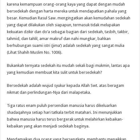
karena kemampuan orang-orang kaya yang dapat dengan mudah
bersedekah dengan harta mereka untuk mendapatkan pahala yang
besar. Kemudian Rasul Saw. mengingatkan akan kemudahan sedekah
yang dapat dilakukan oleh siapapun, termasuk tidak melupakan
kekuatan dzikir dan do’a sebagai bagian dari sedekah, tasbih, takbir,
tahmid, dan tahlil, amar makruf dan nahi mungkar, bahkan
berhubungan suami istri (jima’) adalah sedekah yang sangat mulia
(Lihat Shahih Muslim No. 1006).
Bukankah ternyata sedekah itu mudah sekali bagi mukmin, lantas apa
yang kemudian membuat kita sulit untuk bersedekah?
Bersedekah adalah wujud syukur kepada Allah Swt. atas beragam
nikmat dan perlindungan-Nya dari malapetaka.
Tiga ratus enam puluh persendian manusia harus dikeluarkan
shadaqahnya setiap hari tatkala terbit matahari. Ini menunjukkan
bahwa manusia harus terus bergerak untuk melahirkan kebaikan-
kebaikan yang akan menjadi sedekah baginya.
Mendamaikan dua orang yang bersengketa, membantu menaikkan