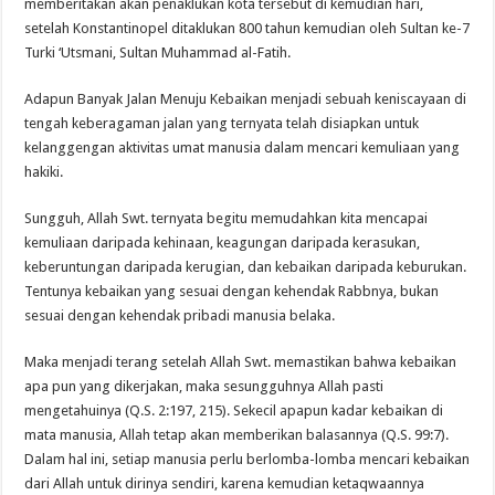
memberitakan akan penaklukan kota tersebut di kemudian hari,
setelah Konstantinopel ditaklukan 800 tahun kemudian oleh Sultan ke-7
Turki ‘Utsmani, Sultan Muhammad al-Fatih.
Adapun Banyak Jalan Menuju Kebaikan menjadi sebuah keniscayaan di
tengah keberagaman jalan yang ternyata telah disiapkan untuk
kelanggengan aktivitas umat manusia dalam mencari kemuliaan yang
hakiki.
Sungguh, Allah Swt. ternyata begitu memudahkan kita mencapai
kemuliaan daripada kehinaan, keagungan daripada kerasukan,
keberuntungan daripada kerugian, dan kebaikan daripada keburukan.
Tentunya kebaikan yang sesuai dengan kehendak Rabbnya, bukan
sesuai dengan kehendak pribadi manusia belaka.
Maka menjadi terang setelah Allah Swt. memastikan bahwa kebaikan
apa pun yang dikerjakan, maka sesungguhnya Allah pasti
mengetahuinya (Q.S. 2:197, 215). Sekecil apapun kadar kebaikan di
mata manusia, Allah tetap akan memberikan balasannya (Q.S. 99:7).
Dalam hal ini, setiap manusia perlu berlomba-lomba mencari kebaikan
dari Allah untuk dirinya sendiri, karena kemudian ketaqwaannya