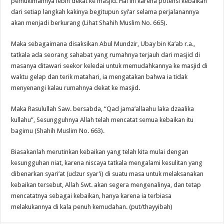
pemukimannya lebih dekat ke masjid. Hal ini karena potensi kebaikan
dari setiap langkah kakinya begitupun syi’ar selama perjalanannya
akan menjadi berkurang (Lihat Shahih Muslim No. 665).
Maka sebagaimana disaksikan Abul Mundzir, Ubay bin Ka’ab r.a.,
tatkala ada seorang sahabat yang rumahnya terjauh dari masjid di
masanya ditawari seekor keledai untuk memudahkannya ke masjid di
waktu gelap dan terik matahari, ia mengatakan bahwa ia tidak
menyenangi kalau rumahnya dekat ke masjid.
Maka Rasulullah Saw. bersabda, “Qad jama’allaahu laka dzaalika
kullahu”, Sesungguhnya Allah telah mencatat semua kebaikan itu
bagimu (Shahih Muslim No. 663).
Biasakanlah merutinkan kebaikan yang telah kita mulai dengan
kesungguhan niat, karena niscaya tatkala mengalami kesulitan yang
dibenarkan syari’at (udzur syar’i) di suatu masa untuk melaksanakan
kebaikan tersebut, Allah Swt. akan segera mengenalinya, dan tetap
mencatatnya sebagai kebaikan, hanya karena ia terbiasa
melakukannya di kala penuh kemudahan. (put/thayyibah)