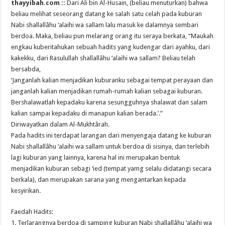
thayyibah.com ::
Dari Ali bin Al-Husain, (beliau menuturkan) bahwa
beliau melihat seseorang datang ke salah satu celah pada kuburan
Nabi shallallâhu ‘alaihi wa sallam lalu masuk ke dalamnya sembari
berdoa. Maka, beliau pun melarang orang itu seraya berkata, “Maukah
engkau kuberitahukan sebuah hadits yang kudengar dari ayahku, dari
kakekku, dari Rasulullah shallallâhu ‘alaihi wa sallam? Beliau telah
bersabda,
‘Janganlah kalian menjadikan kuburanku sebagai tempat perayaan dan
janganlah kalian menjadikan rumah-rumah kalian sebagai kuburan.
Bershalawatlah kepadaku karena sesungguhnya shalawat dan salam
kalian sampai kepadaku di manapun kalian berada.’.”
Diriwayatkan dalam Al-Mukhtârah.
Pada hadits ini terdapat larangan dari menyengaja datang ke kuburan
Nabi shallallâhu ‘alaihi wa sallam untuk berdoa di sisinya, dan terlebih
lagi kuburan yang lainnya, karena hal ini merupakan bentuk
menjadikan kuburan sebagi ‘ied (tempat yamg selalu didatangi secara
berkala), dan merupakan sarana yang mengantarkan kepada
kesyirikan.
Faedah Hadits:
1. Terlarangnya berdoa di samping kuburan Nabi shallallâhu ‘alaihi wa