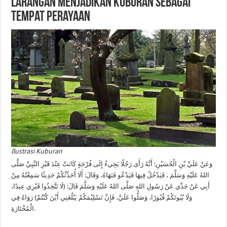
Larangan Menjadikan Kuburan Sebagai
Tempat Perayaan
Ilustrasi Kuburan
وَعَنْ عَلَيِّ بْنِ الْحُسَيْنِ: أَنَّهُ رَأَى رَجُلًا يَجِيءُ إِلَى فُرْجَةٍ كَانَتْ عِنْدَ قَبْرِ النَّبِيِّ صَلَّى
اللهُ عَلَيْهِ وَسَلَّمَ ، فَيَدْخُلُ فِيهَا فَيَدْعُو فَنَهَاهُ، وَقَالَ: أَلَا أُحَدِّثُكُمْ حَدِيثًا سَمِعْتُهُ مِنْ
أَبِي عَنْ جَدِّي عَنْ رَسُولِ اللهِ صَلَّى اللهُ عَلَيْهِ وَسَلَّمَ قَالَ: (لَا تَتَّخِذُوا قَبْرِي عِيدًا،
وَلَا بُيُوتَكُمْ قُبُورًا، وَصَلُّوا عَلَيَّ، فَإِنَّ تَسْلِيْمَكُمْ يَبْلُغَنِي أَيْنَ كُنْتُمْ) رَوَاهُ فِي
الْمُخْتَارَةِ.