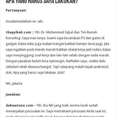
Apa yang Harus Saya Lakukan?
Pertanyaan:
Assalamualaikum wr. wb.
thayyibah.com ::
Yth. Dr. Muhammad Iqbal dan Tim Rumah
Konseling. Saya mau tanya. Suami saya kecanduan PS dan game di
gadget. Kalau tidur juga malam banget bahkan hampir larut pagi. Jika
saya ingatkan pasti marah-marah bahkan shalat kerja jadi malas. Kalau
saya menyinggung soal kerja dan lain-lain selalu dengan nada marah.
Dengan jawaban belum bisa nyenengin. Nafkahin saya.. waktu dulu
sebelum nikah dewasa banget. Tapi sekarang malah kayak anak kecil,
dok. Apa yang harus saya lakukan, dok?
NH, Jakarta
Jawaban:
dakwatuna.com –
Yth. Ibu NH yang baik, terima kasih sudah
menanyakan persoalan ini. Saya memahami perasaan Anda saat ini,
pasti ada perasaan sedih, kesal, kecewa dan marah dengan suami,