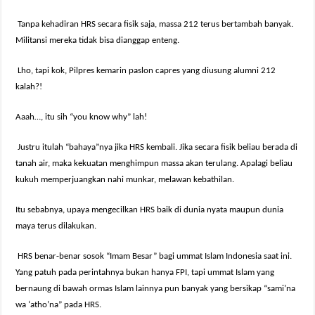
Tanpa kehadiran HRS secara fisik saja, massa 212 terus bertambah banyak.
Militansi mereka tidak bisa dianggap enteng.
Lho, tapi kok, Pilpres kemarin paslon capres yang diusung alumni 212
kalah?!
Aaah…, itu sih “you know why” lah!
Justru itulah “bahaya”nya jika HRS kembali. Jika secara fisik beliau berada di
tanah air, maka kekuatan menghimpun massa akan terulang. Apalagi beliau
kukuh memperjuangkan nahi munkar, melawan kebathilan.
Itu sebabnya, upaya mengecilkan HRS baik di dunia nyata maupun dunia
maya terus dilakukan.
HRS benar-benar sosok “Imam Besar” bagi ummat Islam Indonesia saat ini.
Yang patuh pada perintahnya bukan hanya FPI, tapi ummat Islam yang
bernaung di bawah ormas Islam lainnya pun banyak yang bersikap “sami’na
wa ‘atho’na” pada HRS.