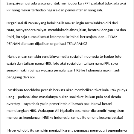
Sampai-sampai ada wacana untuk membubarkan FPI, padahal tidak ada aksi
FPI yang makar terhadap negara dan pemerintahan yang sah.
Organisasi di Papua yang bolak balik makar, ingin memisahkan diri dari
NKRI, menyandera rakyat, memblokade akses jalan, bentrok dengan TNI dan
Polri, itu saja cuma disebut kelompok kriminal bersenjata, dan… TIDAK
PERNAH diancam dijadikan organisasi TERLARANG!
Nah, dengan semakin sensitifnya media sosial di Indonesia terhadap foto
wajah dan tulisan nama HRS, foto aksi sosial dan tulisan nama FPI, saya
semakin yakin bahwa wacana pemulangan HRS ke Indomesia makin jauh
panggang dari api.
Meskipun Moeldoko pernah berkata akan membelikan tiket kalau tak punya
uang – padahal akar masalahnya bukan soal tiket, bukan pula soal denda
overstay – saya tidak yakin pemerintah di bawah pak Jokowi berani
memulangkan HRS. Walaupun Ali Ngabalin sesumbar dia sendiri yang akan
mengurus kepulangan HRS ke Indonesia, semua itu omong kosong belaka!
Hyper-phobia itu semakin menjadi karena penguasa menyadari sepenuhnya