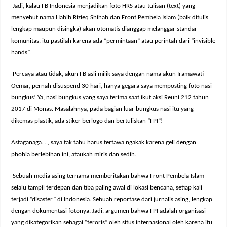
Jadi, kalau FB Indonesia menjadikan foto HRS atau tulisan (text) yang
menyebut nama Habib Rizieq Shihab dan Front Pembela Islam (baik ditulis
lengkap maupun disingka) akan otomatis dianggap melanggar standar
komunitas, itu pastilah karena ada “permintaan” atau perintah dari “invisible
hands”.
Percaya atau tidak, akun FB asli milik saya dengan nama akun Iramawati
Oemar, pernah disuspend 30 hari, hanya gegara saya memposting foto nasi
bungkus! Ya, nasi bungkus yang saya terima saat ikut aksi Reuni 212 tahun
2017 di Monas. Masalahnya, pada bagian luar bungkus nasi itu yang
dikemas plastik, ada stiker berlogo dan bertuliskan “FPI”!
Astaganaga…., saya tak tahu harus tertawa ngakak karena geli dengan
phobia berlebihan ini, ataukah miris dan sedih.
Sebuah media asing ternama memberitakan bahwa Front Pembela Islam
selalu tampil terdepan dan tiba paling awal di lokasi bencana, setiap kali
terjadi “disaster” di Indonesia. Sebuah reportase dari jurnalis asing, lengkap
dengan dokumentasi fotonya. Jadi, argumen bahwa FPI adalah organisasi
yang dikategorikan sebagai “teroris” oleh situs internasional oleh karena itu