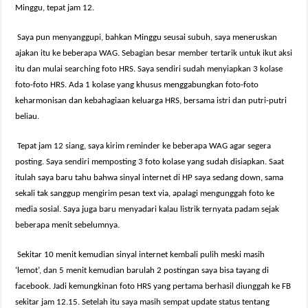
Minggu, tepat jam 12.
Saya pun menyanggupi, bahkan Minggu seusai subuh, saya meneruskan
ajakan itu ke beberapa WAG. Sebagian besar member tertarik untuk ikut aksi
itu dan mulai searching foto HRS. Saya sendiri sudah menyiapkan 3 kolase
foto-foto HRS. Ada 1 kolase yang khusus menggabungkan foto-foto
keharmonisan dan kebahagiaan keluarga HRS, bersama istri dan putri-putri
beliau.
Tepat jam 12 siang, saya kirim reminder ke beberapa WAG agar segera
posting. Saya sendiri memposting 3 foto kolase yang sudah disiapkan. Saat
itulah saya baru tahu bahwa sinyal internet di HP saya sedang down, sama
sekali tak sanggup mengirim pesan text via, apalagi mengunggah foto ke
media sosial. Saya juga baru menyadari kalau listrik ternyata padam sejak
beberapa menit sebelumnya.
Sekitar 10 menit kemudian sinyal internet kembali pulih meski masih
‘lemot’, dan 5 menit kemudian barulah 2 postingan saya bisa tayang di
facebook. Jadi kemungkinan foto HRS yang pertama berhasil diunggah ke FB
sekitar jam 12.15. Setelah itu saya masih sempat update status tentang