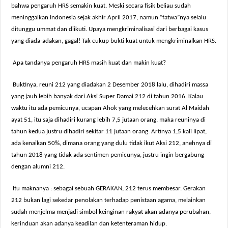
bahwa pengaruh HRS semakin kuat. Meski secara fisik beliau sudah
meninggalkan Indonesia sejak akhir April 2017, namun “fatwa”nya selalu
ditunggu ummat dan diikuti. Upaya mengkriminalisasi dari berbagai kasus
yang diada-adakan, gagal! Tak cukup bukti kuat untuk mengkriminalkan HRS.
Apa tandanya pengaruh HRS masih kuat dan makin kuat?
Buktinya, reuni 212 yang diadakan 2 Desember 2018 lalu, dihadiri massa
yang jauh lebih banyak dari Aksi Super Damai 212 di tahun 2016. Kalau
waktu itu ada pemicunya, ucapan Ahok yang melecehkan surat Al Maidah
ayat 51, itu saja dihadiri kurang lebih 7,5 jutaan orang, maka reuninya di
tahun kedua justru dihadiri sekitar 11 jutaan orang. Artinya 1,5 kali lipat,
ada kenaikan 50%, dimana orang yang dulu tidak ikut Aksi 212, anehnya di
tahun 2018 yang tidak ada sentimen pemicunya, justru ingin bergabung
dengan alumni 212.
Itu maknanya : sebagai sebuah GERAKAN, 212 terus membesar. Gerakan
212 bukan lagi sekedar penolakan terhadap penistaan agama, melainkan
sudah menjelma menjadi simbol keinginan rakyat akan adanya perubahan,
kerinduan akan adanya keadilan dan ketenteraman hidup.