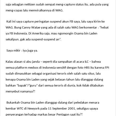
saja sebagian nettizen sudah sempat meng-capture status itu, ada pula yang
meng-copas lalu memviralkannya di WAG.
Kali ini saya capture peringatan suspend akun FB saya, lalu saya kirim ke
WAG. Bung Canny Watae yang ada di salah satu WAG berkomentar : “hebat
ya FB Indonesia. Di Amerika saja, mau ngomongin Osama bin Laden
sekalipun, gak ada suspend-suspend an”.
Saya mikir : iya juga ya.
Kalau alasan si abu janda – seperti dia sampaikan di acara ILC – bahwa
semua platform medsos di Indonesia sensitif dengan foto HRS itu karena FPI
sudah dimasukkan sebagai organisasi teroris oleh salah satu situs, lalu
kenapa Osama bin Laden yang sejak belasan tahun lalu dianggap dalang
bahkan “bapak”/”guru” dari semua teroris di dunia, kok tidak ditabukan
menyebut namanya?!
Bukankah Osama bin Laden dianggap dalang dari peledakan menara
kembar WTC di Newyork pada 11 September 2001, sekaligus upaya
penyerangan terhadap markas besar Pentagon saat itu?!