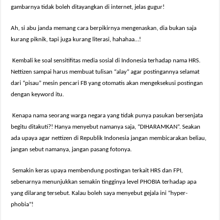
gambarnya tidak boleh ditayangkan di internet, jelas gugur!
Ah, si abu janda memang cara berpikirnya mengenaskan, dia bukan saja
kurang piknik, tapi juga kurang literasi, hahahaa…!
Kembali ke soal sensitifitas media sosial di Indonesia terhadap nama HRS.
Nettizen sampai harus membuat tulisan “alay” agar postingannya selamat
dari “pisau” mesin pencari FB yang otomatis akan mengeksekusi postingan
dengan keyword itu.
Kenapa nama seorang warga negara yang tidak punya pasukan bersenjata
begitu ditakuti?! Hanya menyebut namanya saja, “DIHARAMKAN”. Seakan
ada upaya agar nettizen di Republik Indonesia jangan membicarakan beliau,
jangan sebut namanya, jangan pasang fotonya.
Semakin keras upaya membendung postingan terkait HRS dan FPI,
sebenarnya menunjukkan semakin tingginya level PHOBIA terhadap apa
yang dilarang tersebut. Kalau boleh saya menyebut gejala ini “hyper-
phobia”!