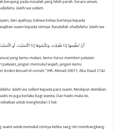
dak berujung pada masalah yang lebih parah. Secara umum,
allallahu ‘alaihi wa sallam
.
yairi, dari ayahnya, bahwa beliau bertanya kepada
wajiban suami kepada istrinya. Rasulullah
shallallahu ‘alaihi wa
أَنْ تُطْعِمَهَا إِذَا طَعِمْتَ، وَتَكْسُوَهَا إِذَا اكْتَسَيْتَ، أَوِ اكْتَسَبْتَ، وَ
esuai yang kamu makan, kamu harus memberi pakaian
pakaian, jangan memukul wajah, jangan kamu
 boikot kecuali di rumah.”
(HR. Ahmad 20011, Abu Daud 2142
lallahu ‘alaihi wa sallam
kepada para suami. Meskipun demikian,
s ini juga berlaku bagi wanita. Dari hadis mulia ini,
ehatkan untuk menghindari 3 hal:
suami untuk memukul istrinya ketika sang istri membangkang.