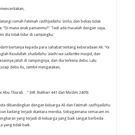
u menceritakan,
tangi rumah Fatimah
radhiyallahu ‘anha
, dan beliau tidak
nya: “Di mana anak pamanmu?” ‘Tadi ada masalah dengan saya,
ni dia tidak tidur di sampingku.’
allam
bertanya kepada para sahabat tentang keberadaan Ali. ‘Ya
anglah Rasulullah
shallallahu ‘alaihi wa sallam
ke masjid, dan
atasannya jatuh di sampingnya, dan dia terkena debu. Lalu
sap debu itu, sambil mengatakan,
 Abu Thurab…” (HR. Bukhari 441 dan Muslim 2409)
 kita dibandingkan dengan keluarga Ali dan Fatimah
radhiyallahu
pun kadang terjadi diantara mereka. Sebagaimana semacam ini
ertengkaran yang terjadi di keluarga yang baik sangat berbeda
a yang tidak baik.