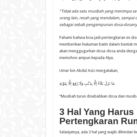
“Tidak ada satu musibah yang menimpa seti
orang lain, resah yang mendalam, sampai du
sebagai sebab pengampunan dosa-dosany
Pahami bahwa bisa jadi pertengkaran ini di
memberikan hukuman batin dalam bentuk masa
akan menggugurkan dosa-dosa anda dengan
memohon ampun kepada-Nya.
Umar bin Abdul Aziz mengatakan,
مَا نَزَلَ بَلَاءٌ إلَّا بِذَنْبِ وَلَا رُفِعَ إلَّا بِتَوْبَةِ
“Musibah turun disebabkan dosa dan musiba
3 Hal Yang Harus 
Pertengkaran Ru
Selanjutnya, ada 3 hal yang wajib dihindari