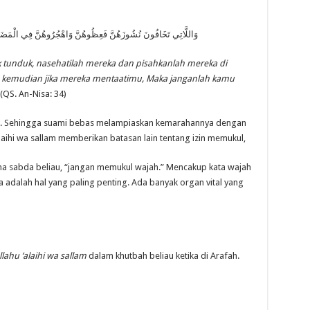
وَاللَّاتِي تَخَافُونَ نُشُوزَهُنَّ فَعِظُوهُنَّ وَاهْجُرُوهُنَّ فِي الْمَضَاجِعِ
 tunduk, nasehatilah mereka dan pisahkanlah mereka di
. kemudian jika mereka mentaatimu, Maka janganlah kamu
(QS. An-Nisa: 34)
tlak. Sehingga suami bebas melampiaskan kemarahannya dengan
‘alaihi wa sallam memberikan batasan lain tentang izin memukul,
na sabda beliau, “jangan memukul wajah.” Mencakup kata wajah
 adalah hal yang paling penting. Ada banyak organ vital yang
llahu ‘alaihi wa sallam
dalam khutbah beliau ketika di Arafah.