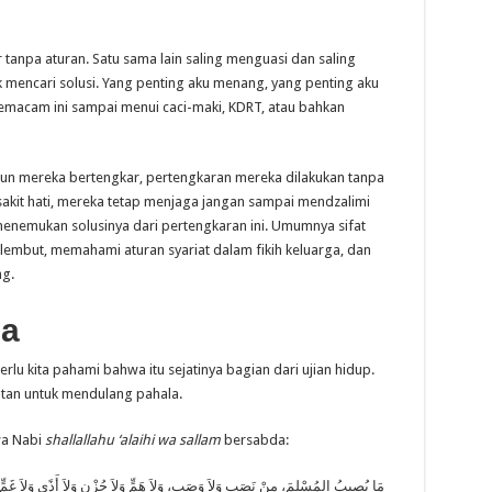
 tanpa aturan. Satu sama lain saling menguasi dan saling
k mencari solusi. Yang penting aku menang, yang penting aku
emacam ini sampai menui caci-maki, KDRT, atau bahkan
pun mereka bertengkar, pertengkaran mereka dilakukan tanpa
sakit hati, mereka tetap menjaga jangan sampai mendzalimi
nemukan solusinya dari pertengkaran ini. Umumnya sifat
embut, memahami aturan syariat dalam fikih keluarga, dan
ng.
la
lu kita pahami bahwa itu sejatinya bagian dari ujian hidup.
atan untuk mendulang pahala.
a Nabi
shallallahu ‘alaihi wa sallam
bersabda:
مَا يُصِيبُ المُسْلِمَ، مِنْ نَصَبٍ وَلاَ وَصَبٍ، وَلاَ هَمٍّ وَلاَ حُزْنٍ وَلاَ أَذًى وَلاَ غَمٍّ، حَ