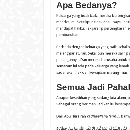
Apa Bedanya?
Keluarga yang tidak baik, mereka bertengkar
mendzalimi. Setitikpun tidak ada upaya untu
mendapat hakku. Tak jarang pertengkaran s
pembunuhan.
Berbeda dengan keluarga yang baik, sekali
melanggar aturan. Sekalipun mereka saling 
pasangannya. Dan mereka berusaha untuk me
semacam ini ada pada keluarga yang lemah l
sadar akan hak dan kewajiban masing-masi
Semua Jadi Paha
Apapun kesedihan yang sedang kita alami, per
Sebagai orang beriman, jadikan itu kesemp
Dari Abu Hurairah
radhiyallahu ‘anhu
, bahw
تَّى الشَّوْكَةِ يُشَاكُهَا، إِلَّا كَفَّرَ اللَّهُ بِهَا مِنْ خَطَايَاهُ