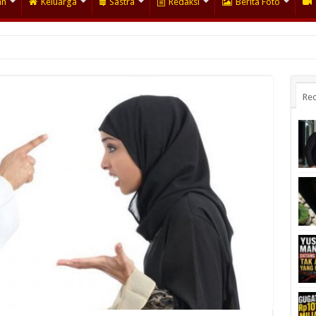
an
Keluarga
Sastra
Redaksi
Berita Foto
Rec