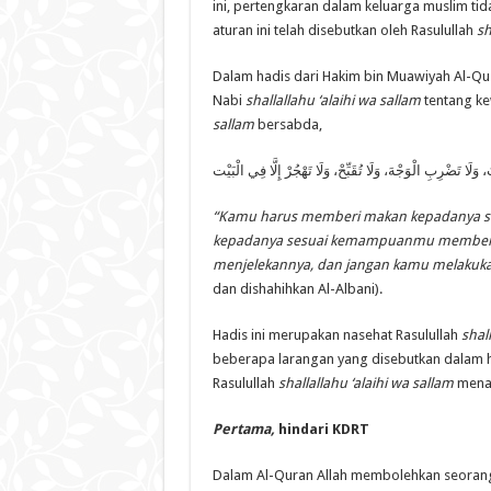
ini, pertengkaran dalam keluarga muslim ti
aturan ini telah disebutkan oleh Rasulullah
sh
Dalam hadis dari Hakim bin Muawiyah Al-Qus
Nabi
shallallahu ‘alaihi wa sallam
tentang ke
sallam
bersabda,
لَا تَضْرِبِ الْوَجْهَ، وَلَا تُقَبِّحْ، وَلَا تَهْجُرْ إِلَّا فِي الْبَيْت
“Kamu harus memberi makan kepadanya s
kepadanya sesuai kemampuanmu memberi 
menjelekannya, dan jangan kamu melakukan
dan dishahihkan Al-Albani).
Hadis ini merupakan nasehat Rasulullah
shal
beberapa larangan yang disebutkan dalam hadi
Rasulullah
shallallahu ‘alaihi wa sallam
menas
Pertama,
hindari KDRT
Dalam Al-Quran Allah membolehkan seorang 