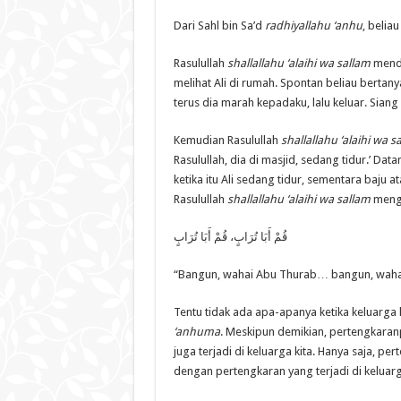
Dari Sahl bin Sa’d
radhiyallahu ‘anhu
, belia
Rasulullah
shallallahu ‘alaihi wa sallam
menda
melihat Ali di rumah. Spontan beliau berta
terus dia marah kepadaku, lalu keluar. Siang i
Kemudian Rasulullah
shallallahu ‘alaihi wa s
Rasulullah, dia di masjid, sedang tidur.’ Dat
ketika itu Ali sedang tidur, sementara baju 
Rasulullah
shallallahu ‘alaihi wa sallam
mengu
قُمْ أَبَا تُرَابٍ، قُمْ أَبَا تُرَابٍ
“Bangun, wahai Abu Thurab… bangun, wahai
Tentu tidak ada apa-apanya ketika keluarga
‘anhuma
. Meskipun demikian, pertengkaran
juga terjadi di keluarga kita. Hanya saja, p
dengan pertengkaran yang terjadi di keluarg