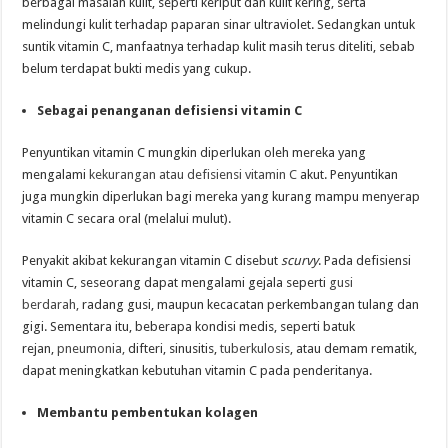
berbagai masalah kulit, seperti keriput dan kulit kering, serta
melindungi kulit terhadap paparan sinar ultraviolet. Sedangkan untuk
suntik vitamin C, manfaatnya terhadap kulit masih terus diteliti, sebab
belum terdapat bukti medis yang cukup.
Sebagai penanganan defisiensi vitamin C
Penyuntikan vitamin C mungkin diperlukan oleh mereka yang
mengalami
kekurangan atau defisiensi vitamin C
akut. Penyuntikan
juga mungkin diperlukan bagi mereka yang kurang mampu menyerap
vitamin C secara oral (melalui mulut).
Penyakit akibat kekurangan vitamin C disebut
scurvy
. Pada defisiensi
vitamin C, seseorang dapat mengalami gejala seperti
gusi
berdarah,
radang gusi, maupun kecacatan perkembangan tulang dan
gigi. Sementara itu, beberapa kondisi medis, seperti batuk
rejan,
pneumonia,
difteri, sinusitis,
tuberkulosis
, atau demam rematik,
dapat meningkatkan kebutuhan vitamin C pada penderitanya.
Membantu pembentukan kolagen