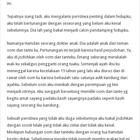
ini.
Tepatnya siang tadi, aku mengalami peristiwa penting dalam hidupku,
aku telah bertunangan dengan seseorang yang belum aku kenal
sebelumnya. Dia lah yang bakal menjadi calon pendamping hidupku.
Namanya Hamdan seorang dokter anak. Dia adalah anak dari teman
oom dan tante ku. Pertunangan ini terjadi karena hasil perjodohan. Ya,
aku di jodohkan oleh oom dan tanteku. Emang sekerang merekalah
wali-ku sekaligus pengganti orang tuaku. Semenjak ayah-ibu ku
meninggal karena kecelakaan 15 tahun yang lalu aku diurus dan di
rawat oleh oom ku karena beliaulah satu-satunya adik kandung dari
ayahku. Sebelum oom aku menikah dengan perempuan yg kini
menjadi istrinya. Aku sungguh beruntung memiliki oom dan tante yg
begitu amat sayang padaku.kasih sayangnya padaku seperti kasih
sayang seorang ibu kandung.
Sebuah peristiwa yang tidak aku duga sebelumnya aku bakal jodohkan
dengan sosok lelaki yang tidak aku cintai dan tidak aku kenal.
Meskipun hubungan oom dan tanteku dengan orang tua hamdan
begitu dekat. Sebelumnya mereka tidak pernah membicarakan hal ini