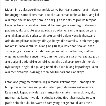
Malam ini tidak seperti malam biasanya Hamdan sampai larut malam
belum juga sampai kerumah, aku di buat cemas olehnya, berulang kali
aku telphone ke hp nya namun tidak juga aktif.aku telpon ke tempat
kerjanya tak ada jawaban. Aku tak tau mengapa aku begitu khawatir
padanya, aku takut terjadi apa-apa apadanya, sampai apapun yang
aku lakukan selalu serba salah, aku sendiri dalam Kegelisahan.yang
ada dalam pikiranku hanya dia..iya hanya dia suamiku. Entah mengapa
malam ini rasa kantuk itu hilang begitu saja, keletihan seakan-akan
sirna yang ada saat ini adalah keinginan untuk melihatnya, melihat
wajahnya, melihat senyumnya, dan mendengar suaranya, saat itu juga
aku berjanji pada diriku sendiri kalau aku tidak akan pernah menyia-
nyiakannya, begitu dia pulang nanti aku akan bilang kepadanya kalau
aku mencintainya. Aku ingin menjadi ibu dari anak-anaknya.
Entah apa yang membuatku ingin masuk kekamarnya. Semenjak aku
hidup bersama dengannya aku belum pernah masuk kekamarnya.
Rasa rindu kepada-nyalah yg mangantarkan aku memasukinya, aku
mengamati kamar nya dari sudut ke sudut, tiba-tiba mataku tertuju
pada sebuah buku berwarna hitam yang bergeletak di atas meja