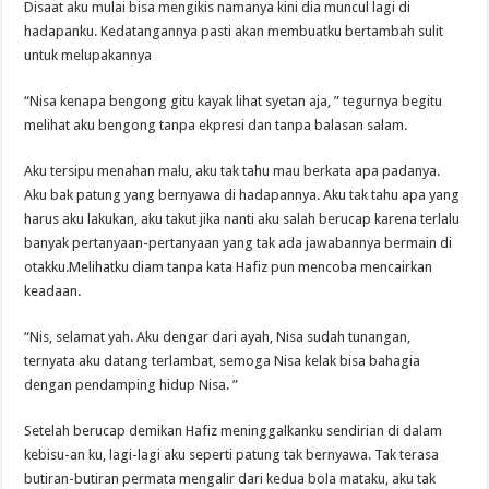
Disaat aku mulai bisa mengikis namanya kini dia muncul lagi di
hadapanku. Kedatangannya pasti akan membuatku bertambah sulit
untuk melupakannya
“Nisa kenapa bengong gitu kayak lihat syetan aja, ” tegurnya begitu
melihat aku bengong tanpa ekpresi dan tanpa balasan salam.
Aku tersipu menahan malu, aku tak tahu mau berkata apa padanya.
Aku bak patung yang bernyawa di hadapannya. Aku tak tahu apa yang
harus aku lakukan, aku takut jika nanti aku salah berucap karena terlalu
banyak pertanyaan-pertanyaan yang tak ada jawabannya bermain di
otakku.Melihatku diam tanpa kata Hafiz pun mencoba mencairkan
keadaan.
“Nis, selamat yah. Aku dengar dari ayah, Nisa sudah tunangan,
ternyata aku datang terlambat, semoga Nisa kelak bisa bahagia
dengan pendamping hidup Nisa. ”
Setelah berucap demikan Hafiz meninggalkanku sendirian di dalam
kebisu-an ku, lagi-lagi aku seperti patung tak bernyawa. Tak terasa
butiran-butiran permata mengalir dari kedua bola mataku, aku tak