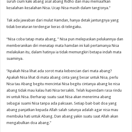
suruh cium kaki abang asal abang Ridho dan mau memaafkan
kesalahan-kesalahan Nisa. Ucap Nisa masih dalam tangisnya.”
Tak ada jawaban dari mulut Hamdan, hanya detak jantungnya yang
tidak beraturan terdengar keras di telingaku.
“Nisa coba tatap mata abang, ” Nisa pun melepaskan pelukannya dan
memberanikan diri menatap mata hamdan ini kali pertamanya Nisa
melakukan itu, dalam hatinya ia tidak memungkiri betapa indah mata
suaminya.
“Apakah Nisa lihat ada sorot mata kebencian dari mata abang?
Apakah Nisa lihat di mata abang cinta yang besar untuk Nisa, perlu
Nisa tau Abang begitu mencintai Nisa begitu cintanya abang ke nisa
abang tidak mau kalau hati Nisa tersakiti. Telah kupendam rasa rindu
ini untuk Nisa. Berharap suatu saat Nisa akan menerima abang
sebagai suami Nisa tanpa ada paksaan. Setiap bait-bait doa yang
abang panjatkan kepada Allah salah satunya adalah agar nisa mau
membuka hati untuk Abang. Dan abang yakin suatu saat Allah akan
mengabulkan doa abang.”