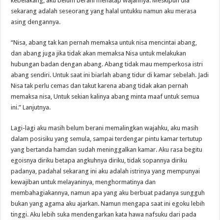
kebelakang, aku belum berani menatap wajahnya. Meskipun dia
sekarang adalah seseorang yang halal untukku namun aku merasa
asing dengannya.
“Nisa, abang tak kan pernah memaksa untuk nisa mencintai abang,
dan abang juga jika tidak akan memaksa Nisa untuk melakukan
hubungan badan dengan abang. Abang tidak mau memperkosa istri
abang sendiri. Untuk saat ini biarlah abang tidur di kamar sebelah. Jadi
Nisa tak perlu cemas dan takut karena abang tidak akan pernah
memaksa nisa, Untuk sekian kalinya abang minta maaf untuk semua
ini.” Lanjutnya.
Lagi-lagi aku masih belum berani memalingkan wajahku, aku masih
dalam posisiku yang semula, sampai terdengar pintu kamar tertutup
yang bertanda hamdan sudah meninggalkan kamar. Aku rasa begitu
egoisnya diriku betapa angkuhnya diriku, tidak sopannya diriku
padanya, padahal sekarang ini aku adalah istrinya yang mempunyai
kewajiban untuk melayaninya, menghormatinya dan
membahagiakannya, namun apa yang aku berbuat padanya sungguh
bukan yang agama aku ajarkan. Namun mengapa saat ini egoku lebih
tinggi. Aku lebih suka mendengarkan kata hawa nafsuku dari pada