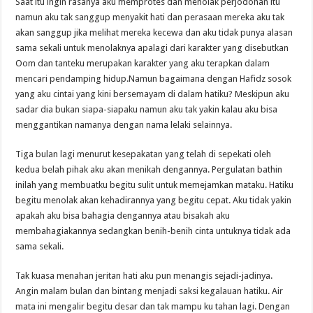
Saat itu ingin rasanya aku memprotes dan menolak perjodohan itu
namun aku tak sanggup menyakit hati dan perasaan mereka aku tak
akan sanggup jika melihat mereka kecewa dan aku tidak punya alasan
sama sekali untuk menolaknya apalagi dari karakter yang disebutkan
Oom dan tanteku merupakan karakter yang aku terapkan dalam
mencari pendamping hidup.Namun bagaimana dengan Hafidz sosok
yang aku cintai yang kini bersemayam di dalam hatiku? Meskipun aku
sadar dia bukan siapa-siapaku namun aku tak yakin kalau aku bisa
menggantikan namanya dengan nama lelaki selainnya.
Tiga bulan lagi menurut kesepakatan yang telah di sepekati oleh
kedua belah pihak aku akan menikah dengannya. Pergulatan bathin
inilah yang membuatku begitu sulit untuk memejamkan mataku. Hatiku
begitu menolak akan kehadirannya yang begitu cepat. Aku tidak yakin
apakah aku bisa bahagia dengannya atau bisakah aku
membahagiakannya sedangkan benih-benih cinta untuknya tidak ada
sama sekali.
Tak kuasa menahan jeritan hati aku pun menangis sejadi-jadinya.
Angin malam bulan dan bintang menjadi saksi kegalauan hatiku. Air
mata ini mengalir begitu desar dan tak mampu ku tahan lagi. Dengan