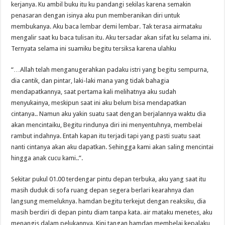
kerjanya. Ku ambil buku itu ku pandangi sekilas karena semakin
penasaran dengan isinya aku pun memberanikan diri untuk
membukanya. Aku baca lembar demi lembar. Tak terasa airmataku
mengalir saat ku baca tulisan itu. Aku tersadar akan sifat ku selama ini.
Ternyata selama ini suamiku begitu tersiksa karena ulahku
“…Allah telah menganugerahkan padaku istri yang begitu sempurna,
dia cantik, dan pintar, laki-laki mana yang tidak bahagia
mendapatkannya, saat pertama kali melihatnya aku sudah
menyukainya, meskipun saat ini aku belum bisa mendapatkan
cintanya.. Namun aku yakin suatu saat dengan berjalannya waktu dia
akan mencintaiku, Begitu rindunya diri ini menyentuhnya, membelai
rambut indahnya. Entah kapan itu terjadi tapi yang pasti suatu saat
nanti cintanya akan aku dapatkan. Sehingga kami akan saling mencintai
hingga anak cucu kami..”.
Sekitar pukul 01.00 terdengar pintu depan terbuka, aku yang saat itu
masih duduk di sofa ruang depan segera berlari kearahnya dan
langsung memeluknya. hamdan begitu terkejut dengan reaksiku, dia
masih berdiri di depan pintu diam tanpa kata. air mataku menetes, aku
menangis dalam pelukannya. Kini tangan hamdan membelai kepalaku