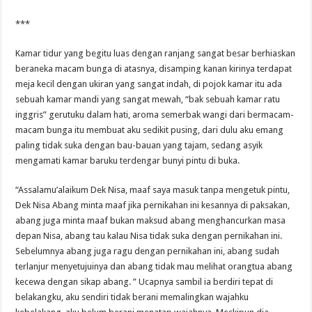
***
Kamar tidur yang begitu luas dengan ranjang sangat besar berhiaskan
beraneka macam bunga di atasnya, disamping kanan kirinya terdapat
meja kecil dengan ukiran yang sangat indah, di pojok kamar itu ada
sebuah kamar mandi yang sangat mewah, “bak sebuah kamar ratu
inggris” gerutuku dalam hati, aroma semerbak wangi dari bermacam-
macam bunga itu membuat aku sedikit pusing, dari dulu aku emang
paling tidak suka dengan bau-bauan yang tajam, sedang asyik
mengamati kamar baruku terdengar bunyi pintu di buka.
“Assalamu’alaikum Dek Nisa, maaf saya masuk tanpa mengetuk pintu,
Dek Nisa Abang minta maaf jika pernikahan ini kesannya di paksakan,
abang juga minta maaf bukan maksud abang menghancurkan masa
depan Nisa, abang tau kalau Nisa tidak suka dengan pernikahan ini.
Sebelumnya abang juga ragu dengan pernikahan ini, abang sudah
terlanjur menyetujuinya dan abang tidak mau melihat orangtua abang
kecewa dengan sikap abang. ” Ucapnya sambil ia berdiri tepat di
belakangku, aku sendiri tidak berani memalingkan wajahku