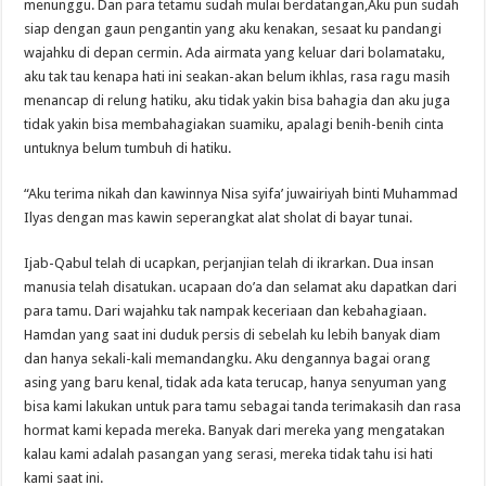
menunggu. Dan para tetamu sudah mulai berdatangan,Aku pun sudah
siap dengan gaun pengantin yang aku kenakan, sesaat ku pandangi
wajahku di depan cermin. Ada airmata yang keluar dari bolamataku,
aku tak tau kenapa hati ini seakan-akan belum ikhlas, rasa ragu masih
menancap di relung hatiku, aku tidak yakin bisa bahagia dan aku juga
tidak yakin bisa membahagiakan suamiku, apalagi benih-benih cinta
untuknya belum tumbuh di hatiku.
“Aku terima nikah dan kawinnya Nisa syifa’ juwairiyah binti Muhammad
Ilyas dengan mas kawin seperangkat alat sholat di bayar tunai.
Ijab-Qabul telah di ucapkan, perjanjian telah di ikrarkan. Dua insan
manusia telah disatukan. ucapaan do’a dan selamat aku dapatkan dari
para tamu. Dari wajahku tak nampak keceriaan dan kebahagiaan.
Hamdan yang saat ini duduk persis di sebelah ku lebih banyak diam
dan hanya sekali-kali memandangku. Aku dengannya bagai orang
asing yang baru kenal, tidak ada kata terucap, hanya senyuman yang
bisa kami lakukan untuk para tamu sebagai tanda terimakasih dan rasa
hormat kami kepada mereka. Banyak dari mereka yang mengatakan
kalau kami adalah pasangan yang serasi, mereka tidak tahu isi hati
kami saat ini.