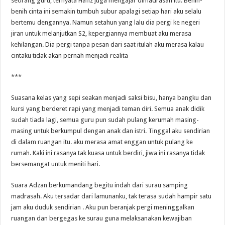
seorang guru, ternyata Hafiz juga mengajar dimadrasah itu. Benih-
benih cinta ini semakin tumbuh subur apalagi setiap hari aku selalu
bertemu dengannya. Namun setahun yang lalu dia pergi ke negeri
jiran untuk melanjutkan S2, kepergiannya membuat aku merasa
kehilangan. Dia pergi tanpa pesan dari saat itulah aku merasa kalau
cintaku tidak akan pernah menjadi realita
***
Suasana kelas yang sepi seakan menjadi saksi bisu, hanya bangku dan
kursi yang berderet rapi yang menjadi teman diri. Semua anak didik
sudah tiada lagi, semua guru pun sudah pulang kerumah masing-
masing untuk berkumpul dengan anak dan istri. Tinggal aku sendirian
di dalam ruangan itu. aku merasa amat enggan untuk pulang ke
rumah. Kaki ini rasanya tak kuasa untuk berdiri, jiwa ini rasanya tidak
bersemangat untuk meniti hari.
Suara Adzan berkumandang begitu indah dari surau samping
madrasah. Aku tersadar dari lamunanku, tak terasa sudah hampir satu
jam aku duduk sendirian . Aku pun beranjak pergi meninggalkan
ruangan dan bergegas ke surau guna melaksanakan kewajiban