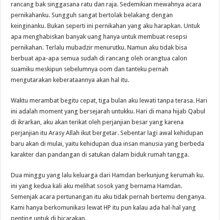
rancang bak singgasana ratu dan raja. Sedemikian mewahnya acara
pernikahanku. Sungguh sangat bertolak belakang dengan
keinginanku. Bukan seperti ini pernikahan yang aku harapkan. Untuk
apa menghabiskan banyak uang hanya untuk membuat resepsi
pernikahan. Terlalu mubadzir menurutku. Namun aku tidak bisa
berbuat apa-apa semua sudah di rancang oleh orangtua calon
suamiku meskipun sebelumnya oom dan tanteku pernah
mengutarakan keberataannya akan hal itu.
Waktu merambat begitu cepat, tiga bulan aku lewati tanpa terasa. Hari
ini adalah moment yang bersejarah untukku. Hari di mana hijab Qabul
di ikrarkan, aku akan terikat oleh perjanjian besar yang karena
perjanjian itu Arasy Allah ikut bergetar. Sebentar lagi awal kehidupan
baru akan di mulai, yaitu kehidupan dua insan manusia yang berbeda
karakter dan pandangan di satukan dalam biduk rumah tangga.
Dua minggu yang lalu keluarga dari Hamdan berkunjung kerumah ku.
ini yang kedua kali aku melihat sosok yang bernama Hamdan.
Semenjak acara pertunangan itu aku tidak pernah bertemu denganya.
Kami hanya berkomunikasi lewat HP itu pun kalau ada hal-hal yang
penting untuk di bicarakan.