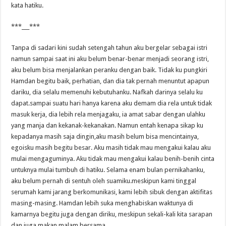
kata hatiku.
***___***
Tanpa di sadari kini sudah setengah tahun aku bergelar sebagai istri
namun sampai saat ini aku belum benar-benar menjadi seorang istri,
aku belum bisa menjalankan peranku dengan baik. Tidak ku pungkiri
Hamdan begitu baik, perhatian, dan dia tak pernah menuntut apapun
dariku, dia selalu memenuhi kebutuhanku. Nafkah darinya selalu ku
dapat.sampai suatu hari hanya karena aku demam dia rela untuk tidak
masuk kerja, dia lebih rela menjagaku, ia amat sabar dengan ulahku
yang manja dan kekanak-kekanakan. Namun entah kenapa sikap ku
kepadanya masih saja dingin,aku masih belum bisa mencintainya,
egoisku masih begitu besar. Aku masih tidak mau mengakui kalau aku
mulai mengaguminya. Aku tidak mau mengakui kalau benih-benih cinta
untuknya mulai tumbuh di hatiku. Selama enam bulan pernikahanku,
aku belum pernah di sentuh oleh suamiku.meskipun kami tinggal
serumah kami jarang berkomunikasi, kami lebih sibuk dengan aktifitas
masing-masing. Hamdan lebih suka menghabiskan waktunya di
kamarnya begitu juga dengan diriku, meskipun sekali-kali kita sarapan
dan juga makan malam bersama.