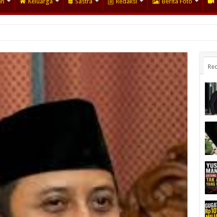
an
Keluarga
Sastra
Redaksi
Berita Foto
at, Tak Ada yang Meliput
Rec