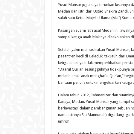
Yusuf Mansur juga saya turunkan kisahnya d
Medan dan istri dari Ustad Shakira Zandi. S
salah satu Ketua Majelis Ulama (MUI) Sumate
Pasangan suami istri asal Medan ini, awaln
sampai ketiga anak lelakinya disekolahkan d
Setelah yakin mempolisikan Yusuf Mansur, k
pesantren kecil di Celeduk, tak jauh dari Da
ketiga anaknya tidak memperlihatkan presta
“Daarul Qur’an sesungguhnya tidak punya 
melatih anak-anak menghafal Qur’an,” begi
bantuan penulis untuk mengeluarkan ketiga a
Dalam tahun 2012, Rahmanizar dan suaminya
Kanaya, Medan. Yusuf Mansur yang tampil s
berinvestasi dalam pembangunan sebuah hote
nama istrinya Siti Maimunah) digadang-gad
umroh.
Hanya saja, ajakan beinvestasi Yusuf Mansu