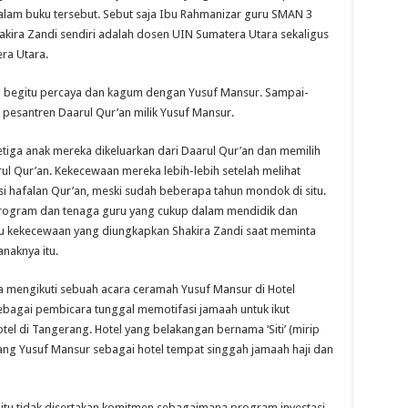
alam buku tersebut. Sebut saja Ibu Rahmanizar guru SMAN 3
hakira Zandi sendiri adalah dosen UIN Sumatera Utara sekaligus
ra Utara.
ya begitu percaya dan kagum dengan Yusuf Mansur. Sampai-
i pesantren Daarul Qur’an milik Yusuf Mansur.
etiga anak mereka dikeluarkan dari Daarul Qur’an dan memilih
arul Qur’an. Kekecewaan mereka lebih-lebih setelah melihat
si hafalan Qur’an, meski sudah beberapa tahun mondok di situ.
program dan tenaga guru yang cukup dalam mendidik dan
tu kekecewaan yang diungkapkan Shakira Zandi saat meminta
naknya itu.
 mengikuti sebuah acara ceramah Yusuf Mansur di Hotel
ebagai pembicara tunggal memotifasi jamaah untuk ikut
l di Tangerang. Hotel yang belakangan bernama ‘Siti’ (mirip
ang Yusuf Mansur sebagai hotel tempat singgah jamaah haji dan
r itu tidak disertakan komitmen sebagaimana program investasi