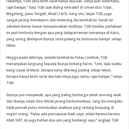
rekannya. “Umi (ibu) kirim surat hanya dua kali. Isinya pun sederhana,
rajin belajar,” kata TGB saat dialog interaktif di Universitas Tidar,
Magelang, Jawa Tengah, Ahad (14/5). Sang umi, lanjut TGB, juga
sangat jarang menelepon dan melarang dia kembali ke Tanah Air
sebelum benar-benar menyelesaikan studinya. TGB menilai, perlakuan
ini jauh berbeda dengan apa yang didapat teman-temannya di Kairo,
yang sering ditelepon ibunya serta pulang ke Indonesia hampir setiap
tahun
Hingga pada akhirnya, setelah kembali ke Pulau Lombok, TGB
menanyakan langsung kepada ibunya tentang hal ini. “Umi, dulu waktu
tiang (saya) di Mesir, kenapa tiang dilarang pulang setiap tahun,
kenapa hanya kirim surat dua kali isinya juga sama, rajin belajar,” tanya
TGB
Ibunya pun menjawab, apa yang paling berharga untuk seorang anak
dari ibunya selain doa. Meski jarang berkomunikasi, sang ibu mengaku
tidak pernah putus mendoakan anaknya yang sedang berjuang di
negeri orang. “Kalau ada pencapaian baik saya, selain karena karunia
Allah SWT, itu juga berkat doa umi yang bentengi saya,” ungkap TGB