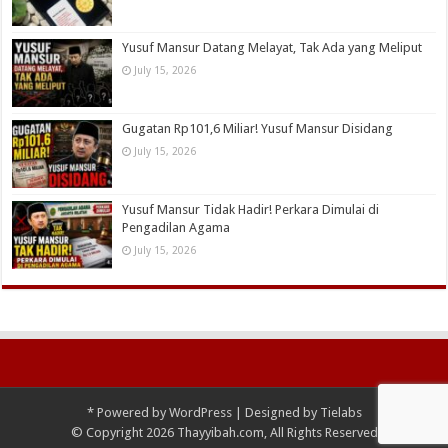
Yusuf Mansur Datang Melayat, Tak Ada yang Meliput
July 15, 2026
Gugatan Rp101,6 Miliar! Yusuf Mansur Disidang
July 15, 2026
Yusuf Mansur Tidak Hadir! Perkara Dimulai di
Pengadilan Agama
July 15, 2026
*
Powered by
WordPress
| Designed by
Tielabs
© Copyright 2026 Thayyibah.com, All Rights Reserved