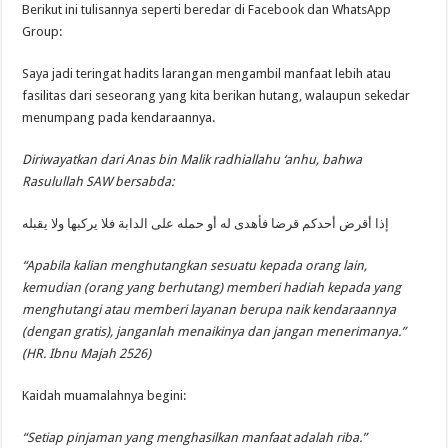
Berikut ini tulisannya seperti beredar di Facebook dan WhatsApp
Group:
Saya jadi teringat hadits larangan mengambil manfaat lebih atau
fasilitas dari seseorang yang kita berikan hutang, walaupun sekedar
menumpang pada kendaraannya.
Diriwayatkan dari Anas bin Malik radhiallahu ‘anhu, bahwa
Rasulullah SAW bersabda:
إذا أقرض أحدكم قرضا فأهدى له أو حمله على الدابة فلا يركبها ولا يقبله
“Apabila kalian menghutangkan sesuatu kepada orang lain,
kemudian (orang yang berhutang) memberi hadiah kepada yang
menghutangi atau memberi layanan berupa naik kendaraannya
(dengan gratis), janganlah menaikinya dan jangan menerimanya.”
(HR. Ibnu Majah 2526)
Kaidah muamalahnya begini:
“Setiap pinjaman yang menghasilkan manfaat adalah riba.”