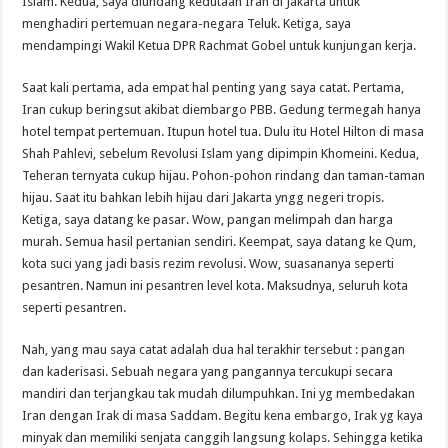
Islam. Kedua, saya diundang kedutaan Iran di Jakarta untuk
menghadiri pertemuan negara-negara Teluk. Ketiga, saya
mendampingi Wakil Ketua DPR Rachmat Gobel untuk kunjungan kerja.
Saat kali pertama, ada empat hal penting yang saya catat. Pertama,
Iran cukup beringsut akibat diembargo PBB. Gedung termegah hanya
hotel tempat pertemuan. Itupun hotel tua. Dulu itu Hotel Hilton di masa
Shah Pahlevi, sebelum Revolusi Islam yang dipimpin Khomeini. Kedua,
Teheran ternyata cukup hijau. Pohon-pohon rindang dan taman-taman
hijau. Saat itu bahkan lebih hijau dari Jakarta yngg negeri tropis.
Ketiga, saya datang ke pasar. Wow, pangan melimpah dan harga
murah. Semua hasil pertanian sendiri. Keempat, saya datang ke Qum,
kota suci yang jadi basis rezim revolusi. Wow, suasananya seperti
pesantren. Namun ini pesantren level kota. Maksudnya, seluruh kota
seperti pesantren.
Nah, yang mau saya catat adalah dua hal terakhir tersebut : pangan
dan kaderisasi. Sebuah negara yang pangannya tercukupi secara
mandiri dan terjangkau tak mudah dilumpuhkan. Ini yg membedakan
Iran dengan Irak di masa Saddam. Begitu kena embargo, Irak yg kaya
minyak dan memiliki senjata canggih langsung kolaps. Sehingga ketika