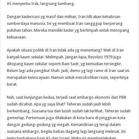
AS menyerbu Irak, langsung tumbang.
Dengan kaderisasi yg masif dan militan, Iran tdk akan kehabisan
sumberdaya manusia. Ini yg membuat Iran sangggup berperang
puluhan tahun. Mereka memiliki kader yg berlimpah untuk menopang
kekuasaan.
Apakah situasi politik di Iran tidak ada yg menentang? Wah di Iran
banyak kaum sekular. Melimpah. Jangan lupa, Revolusi 1979 juga
ditopang kaum sekular seperti Bani Sadr, yg kemudian tersingkir.
Belum lagi ada pengikut Shah. Jadi, demo yg lagi rame di Iran saat ini
merupakan keniscayaan. Namun untuk merobohkan rezin, sepertinya
berat.
Nah, saat kunjungan kedua, terjadi saat embargo ekonomi dari PBB
sudah dicabut. Apa yg saya lihat? Teheran sudah jauh lebih
berkembang. Suasana tua dan lusuh sudah tak terlihat. Teheran sudah
gemerlap. Pertemuan juga dilakukan di kota baru di pinggiran kota
dengzn gedung-gedung yg megah. Kemandirian yg teruji dalam
suasana embargo, begitu bebas dagang lagi langsung melesat. Ini
tentu berbahaya bagi AS dan Israel. Maka AS memberlakukan