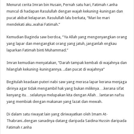
Menurut cerita Imran bin Husain, Pernah satu hari, Fatimah r.anha
muncul di hadapan Rasulullah dengan wajah kekuning-kuningan dan
pucat akibat kelaparan. Rasulullah lalu berkata, “Mari ke mari
mendekati aku..wahai Fatimah.”
Kemudian Baginda saw berdoa, “Ya Allah yang mengenyangkan orang
yang lapar dan mengangkat orang yang jatuh, janganlah engkau
laparkan Fatimah binti Muhammad.”
Imran kemudian menyatakan, “Darah tampak kembali di wajahnya dan
hilanglah kekuning-kuningannya. ..dan pucat di wajahnya”
Begitulah keadaan puteri nabi saw yang merasa lapar kerana menjaga
dirinya agar tidak mengambil hak yang bukan miliknya….kerana sifat
kenyang itu…selalunya melupakan kita dengan Allah…lantaran nafsu
yang membiak dengan makanan yang lazat dan mewah.
Di dalam satu riwayat lain yang diriwayatkan oleh Imam At-
Thabrani..dengan sanadnya datang daripada Saidina Hussin daripada
Fatimah r.anha