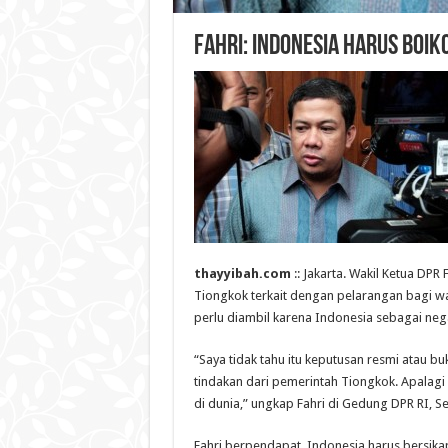
Fahri: Indonesia Harus Boik
thayyibah.com
:: Jakarta. Wakil Ketua D
Tiongkok terkait dengan pelarangan bagi wa
perlu diambil karena Indonesia sebagai neg
“Saya tidak tahu itu keputusan resmi atau bu
tindakan dari pemerintah Tiongkok. ‎Apalag
di dunia,” ungkap Fahri di Gedung DPR RI, S
Fahri berpendapat, Indonesia harus bersika