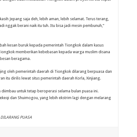
 kasih Jepang saja deh, lebih aman, lebih selamat. Terus terang,
adi nggak berani naik itu tuh. Itu bisa jadi mesin pembunuh,”
bah kesan buruk kepada pemerintah Tiongkok dalam kasus
Tiongkok memberikan kebebasan kepada warga muslim disana
ebesan beragama.
njing oleh pemerintah daerah di Tiongkok dilarang berpuasa dan
 itu dirilis lewat situs pemerintah daerah Korla, Xinjiang.
diimbau untuk tetap beroperasi selama bulan puasa ini.
Tiekeqi dan Shuimogou, yang lebih ekstrim lagi dengan melarang
NG DILARANG PUASA