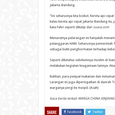
Jakarta-Bandung.
“Ini seharusnya kita boikot. Kereta api cepat
kalau kereta api cepat Jakarta-Bandung itu, j
kata Fahri seperti dikutip dari
suara.com
Menurutnya pelarangan ini hanyalah menam
pelanggaran HAM. Seharusnya pemerintah 
sebagai bukti penghormatan terhadap keb
Seperti diketahui sebelumnya muslim di Xia
melakukan kegiatan keagamaan lainnya. Aturan
Bahkan, ‎para penjual makanan dan minuman 
Larangan ini juga diperingatkan di daerah 
warganya pergi ke masjid. (Azah)
baca berita terkait: WARGA CHINA XINJIA
Facebook
Twitter
Share