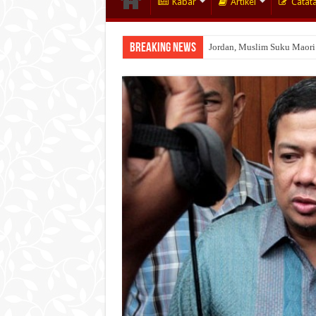
Kabar
Artikel
Catat
Breaking News
Jordan, Muslim Suku Maori
Wakaf Emas Muktamar