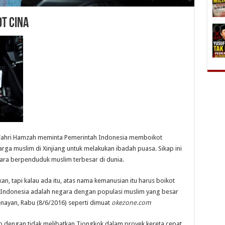
ot Cina
PR Fahri Hamzah meminta Pemerintah Indonesia memboikot
rga muslim di Xinjiang untuk melakukan ibadah puasa. Sikap ini
ara berpenduduk muslim terbesar di dunia.
kan, tapi kalau ada itu, atas nama kemanusian itu harus boikot
i Indonesia adalah negara dengan populasi muslim yang besar
enayan, Rabu (8/6/2016) seperti dimuat
okezone.com
p dengan tidak melibatkan Tiongkok dalam proyek kereta cepat