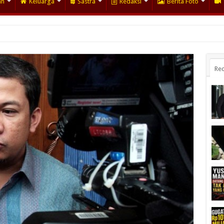
an
Keluarga
Sastra
Redaksi
Berita Foto
Rec