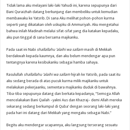
Tidak lama aku melayani laki-laki Yahudi ini, karena sepupunya dari
Bani Quraizhah datang berkunjung dan membeliku untuk kemudian
membawaku ke Yatsrib. Di sana Aku melihat pohon-pohon kurma
seperti yang dikatakan oleh uskupku di Ammuriyah. Aku mengetahui
bahwa inilah Madinah melalui sifat-sifat yang dia katakan kepadaku,
aku pun tinggal di sana bersama majikanku.
Pada saat ini Nabi
shallallahu ‘alaihi wa sallam
masih di Mekkah
berdakwah kepada kaumnya, dan aku belum mendengar apa pun
tentangnya karena kesibukanku sebagai hamba sahaya.
Rasulullah
shallallahu ‘alaihi wa sallam
hijrah ke Yatsrib, pada saat itu
aku sedang berada di atas pucuk kurma milik majikanku untuk
melakukan pekerjaanku, sementara majikanku duduk di bawahnya.
Tiba-tiba sepupunya datang dan berkata kepadanya, “Semoga Allah
mencelakakan Bani Qailah –yakni Aus dan Khazraj– demi Allah mereka
sekarang sedang berkumpul di Quba’ dengan seorang laki-laki yang
pada hari ini datang dari Mekkah yang mengaku sebagai Nabi.”
Begitu aku mendengar ucapannya, aku langsung terserang sesuatu