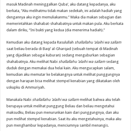
masuk Madinah meninggalkan Quba’, aku datang kepadanya, aku
berkata, “Aku melihatmu tidak makan sedekah, ini adalah hadiah yang
dengannya aku ingin memuliakanmu.” Maka dia makan sebagian dan
memerintahkan shahabat-shahabatnya untuk makan pula. Aku berkata
dalam diriku, “Ini bukti yang kedua (dia menerima hadiah).”
Kemudian aku datang kepada Rasulullah
shallallahu ‘alaihi wa sallam
saat beliau berada di Baqi’ al-Gharqad (sebuah tempat di Madinah
yang dijadikan sebagai kuburan) sedang menguburkan sebagian
shahabatnya. Aku melihat Nabi
shallallahu ‘alaihi wa sallam
sedang
duduk dengan memakai dua helai kain. Aku mengucapkan salam,
kemudian aku memutar ke belakangnya untuk melihat punggungnya
dengan harapan bisa melihat stempel kenabian yang dikatakan oleh
uskupku di Ammuriyah.
Manakala Nabi
shallallahu ‘alaihi wa sallam
melihat bahwa aku telah
berupaya untuk melihat punggung Beliau dan beliau mengetahui
maksudku, Beliau pun menurunkan kain dari punggungnya, dan aku
pun melihat stempel kenabian. Saat itu aku mengetahuinya, maka aku
pun menghambur kepadanya, menciumnya sambil menangis.