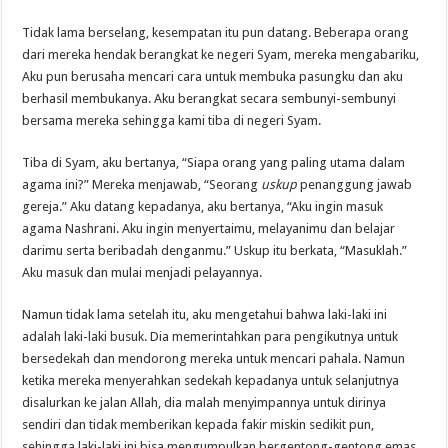
Tidak lama berselang, kesempatan itu pun datang. Beberapa orang
dari mereka hendak berangkat ke negeri Syam, mereka mengabariku,
Aku pun berusaha mencari cara untuk membuka pasungku dan aku
berhasil membukanya. Aku berangkat secara sembunyi-sembunyi
bersama mereka sehingga kami tiba di negeri Syam.
Tiba di Syam, aku bertanya, “Siapa orang yang paling utama dalam
agama ini?” Mereka menjawab, “Seorang
uskup
penanggung jawab
gereja.” Aku datang kepadanya, aku bertanya, “Aku ingin masuk
agama Nashrani. Aku ingin menyertaimu, melayanimu dan belajar
darimu serta beribadah denganmu.” Uskup itu berkata, “Masuklah.”
Aku masuk dan mulai menjadi pelayannya.
Namun tidak lama setelah itu, aku mengetahui bahwa laki-laki ini
adalah laki-laki busuk. Dia memerintahkan para pengikutnya untuk
bersedekah dan mendorong mereka untuk mencari pahala. Namun
ketika mereka menyerahkan sedekah kepadanya untuk selanjutnya
disalurkan ke jalan Allah, dia malah menyimpannya untuk dirinya
sendiri dan tidak memberikan kepada fakir miskin sedikit pun,
sehingga laki-laki ini bisa mengumpulkan bergentong-gentong emas.