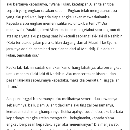
aku bertanya kepadanya, “Wahai Fulan, ketetapan Allah telah tiba
seperti yang engkau rasakan saat ini. Engkau telah mengetahui apa
yang aku perlukan, kepada siapa engkau akan mewasiatkanku?
Kepada siapa engkau memerintahkanku untuk bertemu?” Dia
menjawab, “Anakku, demi Allah aku tidak mengetahui seorang pun di
atas apa yang aku pegang saat ini kecuali seorang laki-laki di Nashibin
(Kota terletak di jalan para kafilah dagang dari al-Maushil ke Syam,
jaraknya adalah enam hari perjalanan dari al-Maushil). Dia adalah
Fulan, temuilah dia.”
Ketika laki-laki ini sudah dimakamkan di liang lahatnya, aku berangkat
untuk menemui laki-laki di Nashibin. Aku menceritakan kisahku dan
pesan laki-laki sebelumnya kepadaku, maka dia berkata, “Tinggallah
di sini.”
Aku pun tinggal bersamanya, aku melihatnya seperti dua kawannya
sebelumnya, baik. Demi Allah tidak lama aku tinggal bersamanya,
kematian telah menghampirinya. Ketika ajalnya sudah tiba, aku berkata
kepadanya, “Engkau telah mengetahui keinginanku, kepada siapa
engkau berpesan kepadaku agar aku menemuinya?” Dia menjawab,