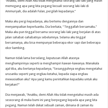
“Anakku, demi Allah Aku tidak mengetahui seorang laki-laki yang masih
memegang apa yang kita pegang kecuali seorang laki-laki di
Ammuriyah, dia adalah Fulan, pergilah kepadanya.”
Maka aku pergi kepadanya, aku bertemu dengannya dan
menyampaikan keperluanku. Dia berkata, “Tinggallah bersamaku.”
Maka aku pun tinggal bersama seorang laki-laki yang berjalan di atas
jalan sahabat-sahabatnya sebelumnya. Selama aku tinggal
bersamanya, aku bisa mempunyai beberapa ekor sapi dan beberapa
ekor kambing.
Namun tidak lama berselang, keputusan Allah atasnya
menghampirinya seperti ia menghampiri kawan-kawanya. Manakala
ajal tiba, aku bertanya kepadanya, “Sesungguhnya engkau mengetahui
urusanku seperti yang engkau ketahui, kepada siapa engkau
mewasiatkan aku? Apa yang kamu perintahkan kepadaku untuk aku
kerjakan?”
Dia menjawab, “Anakku, demi Allah Aku tidak mengetahui masih ada
seseorang di muka bumi ini yang berpegang kepada apa yang kita
pegang. Namun telah dekat sebuah zaman, dimana di zaman itu