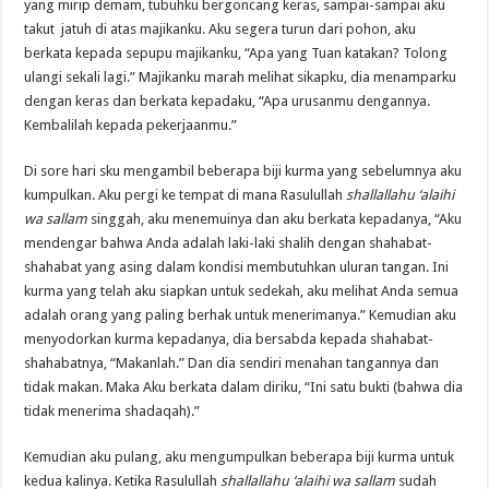
yang mirip demam, tubuhku bergoncang keras, sampai-sampai aku
takut jatuh di atas majikanku. Aku segera turun dari pohon, aku
berkata kepada sepupu majikanku, “Apa yang Tuan katakan? Tolong
ulangi sekali lagi.” Majikanku marah melihat sikapku, dia menamparku
dengan keras dan berkata kepadaku, “Apa urusanmu dengannya.
Kembalilah kepada pekerjaanmu.”
Di sore hari sku mengambil beberapa biji kurma yang sebelumnya aku
kumpulkan. Aku pergi ke tempat di mana Rasulullah
shallallahu ‘alaihi
wa sallam
singgah, aku menemuinya dan aku berkata kepadanya, “Aku
mendengar bahwa Anda adalah laki-laki shalih dengan shahabat-
shahabat yang asing dalam kondisi membutuhkan uluran tangan. Ini
kurma yang telah aku siapkan untuk sedekah, aku melihat Anda semua
adalah orang yang paling berhak untuk menerimanya.” Kemudian aku
menyodorkan kurma kepadanya, dia bersabda kepada shahabat-
shahabatnya, “Makanlah.” Dan dia sendiri menahan tangannya dan
tidak makan. Maka Aku berkata dalam diriku, “Ini satu bukti (bahwa dia
tidak menerima shadaqah).”
Kemudian aku pulang, aku mengumpulkan beberapa biji kurma untuk
kedua kalinya. Ketika Rasulullah
shallallahu ‘alaihi wa sallam
sudah