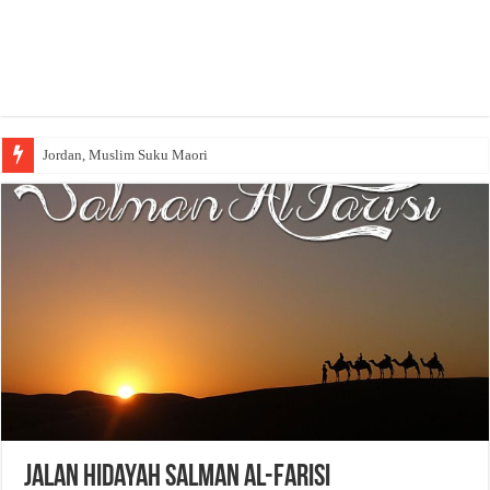
Jordan, Muslim Suku Maori
Wakaf Emas Muktamar
Jalan Hidayah Salman al-Farisi