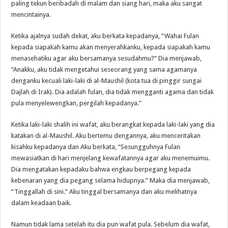
paling tekun beribadah di malam dan siang hari, maka aku sangat
mencintainya.
Ketika ajalnya sudah dekat, aku berkata kepadanya, “Wahai Fulan
kepada siapakah kamu akan menyerahkanku, kepada siapakah kamu
menasehatiku agar aku bersamanya sesudahmu?” Dia menjawab,
“Anakku, aku tidak mengetahui seseorang yang sama agamanya
denganku kecuali laki-laki di al-Maushil (kota tua di pinggir sungai
Dajlah di Irak). Dia adalah fulan, dia tidak mengganti agama dan tidak
pula menyelewengkan, pergilah kepadanya.”
Ketika laki-laki shalih ini wafat, aku berangkat kepada laki-laki yang dia
katakan di al-Maushil. Aku bertemu dengannya, aku menceritakan
kisahku kepadanya dan Aku berkata, “Sesungguhnya Fulan
mewasiatkan di hari menjelang kewafatannya agar aku menemuimu.
Dia mengatakan kepadaku bahwa engkau berpegang kepada
kebenaran yang dia pegang selama hidupnya.” Maka dia menjawab,
“Tinggallah di sini.” Aku tinggal bersamanya dan aku melihatnya
dalam keadaan baik.
Namun tidak lama setelah itu dia pun wafat pula. Sebelum dia wafat,