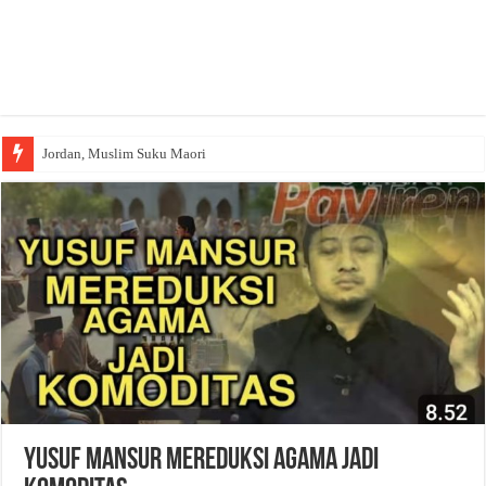
Jordan, Muslim Suku Maori
Wakaf Emas Muktamar
Yusuf Mansur Mereduksi Agama Jadi