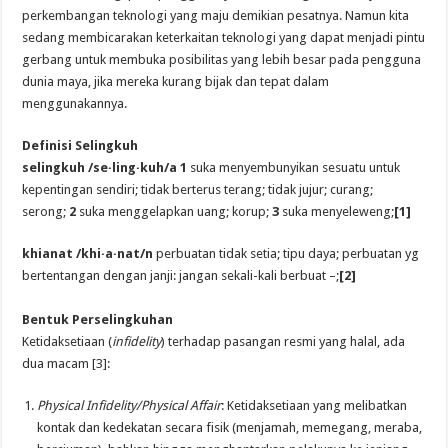
perkembangan teknologi yang maju demikian pesatnya. Namun kita
sedang membicarakan keterkaitan teknologi yang dapat menjadi pintu
gerbang untuk membuka posibilitas yang lebih besar pada pengguna
dunia maya, jika mereka kurang bijak dan tepat dalam
menggunakannya.
Definisi Selingkuh
selingkuh /se·ling·kuh/a 1
suka menyembunyikan sesuatu untuk
kepentingan sendiri; tidak berterus terang; tidak jujur; curang;
serong;
2
suka menggelapkan uang; korup;
3
suka menyeleweng;
[1]
khianat /khi·a·nat/n
perbuatan tidak setia; tipu daya; perbuatan yg
bertentangan dengan janji: jangan sekali-kali berbuat –;
[2]
Bentuk Perselingkuhan
Ketidaksetiaan (
infidelity
) terhadap pasangan resmi yang halal, ada
dua macam [3]:
Physical Infidelity/Physical Affair
: Ketidaksetiaan yang melibatkan
kontak dan kedekatan secara fisik (menjamah, memegang, meraba,