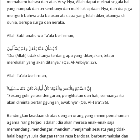
memahami bahwa dari atas ‘Arsy-Nya, Allah dapat melihat segala hal
yang nampak dan tersembunyi dari makhluk ciptaan-Nya, dan dia juga
mengerti bahwa ada balasan atas apa yang telah dikerjakannya di
dunia, berupa surga dan neraka.
Allah Subhanahu wa Ta’ala berfirman,
لَا يُسْأَلُ عَمَّا يَفْعَلُ وَهُمْ يُسْأَلُونَ
“Dia (Allah) tidak ditanya tentang apa yang dikerjakan, tetapi
merekalah yang akan ditanya.” (QS. Al-Anbiya’: 23).
Allah Ta’ala berfirman,
إِنَّ السَّمْعَ وَالْبَصَرَ وَالْفُؤَادَ كُلُّ أُولَئِكَ كَانَ عَنْهُ مَسْؤُولاً
“Sesungguhnya pendengaran, penglihatan dan hati, semuanya itu
akan diminta pertanggungan jawabnya” (QS. Al-Isra’: 36).
Bandingkan keadaan di atas dengan orang yang minim pemahaman
agama. Yang terjadi adalah: dia akan merasa enak-enak saja
memandang, mendengar, mencium, menjamah sesuatu yang tidak
halal baginya. Dia dengan tanpa rasa berdosa, berbuat maksiat dan