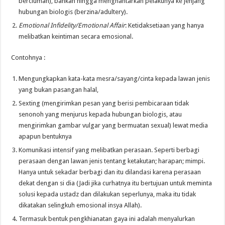
berciuman), bahkan hingga menghantarkan pelakunya ke jenjang
hubungan biologis (berzina/adultery).
Emotional Infidelity/Emotional Affair
: Ketidaksetiaan yang hanya
melibatkan keintiman secara emosional.
Contohnya :
Mengungkapkan kata-kata mesra/sayang/cinta kepada lawan jenis
yang bukan pasangan halal,
Sexting (mengirimkan pesan yang berisi pembicaraan tidak
senonoh yang menjurus kepada hubungan biologis, atau
mengirimkan gambar vulgar yang bermuatan sexual) lewat media
apapun bentuknya
Komunikasi intensif yang melibatkan perasaan. Seperti berbagi
perasaan dengan lawan jenis tentang ketakutan; harapan; mimpi.
Hanya untuk sekadar berbagi dan itu dilandasi karena perasaan
dekat dengan si dia (Jadi jika curhatnya itu bertujuan untuk meminta
solusi kepada ustadz dan dilakukan seperlunya, maka itu tidak
dikatakan selingkuh emosional insya Allah).
Termasuk bentuk pengkhianatan gaya ini adalah menyalurkan