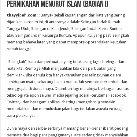
Pernikahan Menurut Islam (Bagian I)
thayyibah.com ::
Banyak sekali kepanjangan dari kata yang sering
dijadikan akronim ini, di antaranya adalah: Selingan Indah Rumah
Tangga Utuh, Selingan di Kala Jenuh, Selingan Indah Karier Runtuh,
atau Selingan Indah Keluarga Runtuh. Apapun itu, yang pasti selingkuh
memang bahaya laten yang dapat memporak-porandakan keutuhan
rumah tangga.
“Selingkuh”, kata dan perbuatan yang tidak asing lagi di telinga dan
mata kita, -Semoga Allah menjauhkan kita dari perbuatan yang
demikian-. Jika dahulu kita banyak temukan perselingkuhan dalam
kehidupan nyata, sekarang hal itu pun sudah semakin merambah dan
menggejala di dunia maya. Ditambah lagi maraknya berbagai fasilitas
teknologi (telepon seluler, media jejaring sosial -terutama Facebook,
Twitter,- dan beragam aplikasi chatting [mengobrol]) semakin
memudahkan dan memuluskan jalan bagi tindakan asusila ini bagi
para pelakunya.
Dunia maya dan serba-serbinya memang benar-benar ibarat pedang
bermata dua bagi para penggunanya. Kita sedang tidak menyalahkan