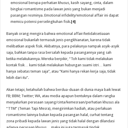
emosional berupa perhatian khusus, kasih sayang, cinta, dalam
bingkai romantisme pada lawan jenis yang bukan menjadi
pasangan resminya. Emotional infidelity/emotional affair ini dapat
memicu potensi perselingkuhan fisik.
[4]
Banyak orang mengira bahwa emotional affair/ketidaksetiaaan
emosional bukanlah termasuk jenis pengkhianatan, karena tidak
melibatkan aspek fisik. Akibatnya, para pelakunya nampak asyik-asyik
saja, bahkan tanpa rasa bersalah kepada pasangannya yang sah
ketika melakukannya. Mereka berpikir, “Toh kami tidak melakukan
kontak fisik… kami tidak melakukan hubungan suami istri… kami
hanya sebatas teman saja”, atau “Kami hanya rekan kerja saja, tidak
lebih dari itu”.
Akan tetapi, ketahuilah bahwa berdua-duaan di dunia maya baik lewat
FB; BBM; Twitter; WA, atau media apapun bentuknya dalam rangka
menyalurkan perasaan sayang/cinta/kemesraan/perhatian khusus ala
“TTM” (Teman Tapi Mesra), mengirimkan hadiah, atau perlakuan
romantisme lainnya bukan kepada pasangan halal, curhat tentang
zona pribadi kepada lawan jenis yang tidak halal dengan dilandasi
adanya perasaan khusus… maka ini juga termasuk tindak