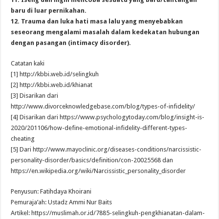
baru di luar pernikahan.
12. Trauma dan luka hati masa lalu yang menyebabkan
seseorang mengalami masalah dalam kedekatan hubungan
dengan pasangan (intimacy disorder).
Catatan kaki
[1] http://kbbi.web.id/selingkuh
[2] http://kbbi.web.id/khianat
[3] Disarikan dari
http://www.divorceknowledgebase.com/blog/types-of-infidelity/
[4] Disarikan dari https://www.psychologytoday.com/blog/insight-is-
2020/201106/how-define-emotional-infidelity-different-types-
cheating
[5] Dari http://www.mayoclinic.org/diseases-conditions/narcissistic-
personality-disorder/basics/definition/con-20025568 dan
https://en.wikipedia.org/wiki/Narcissistic_personality_disorder
Penyusun: Fatihdaya Khoirani
Pemuraja’ah: Ustadz Ammi Nur Baits
Artikel: https://muslimah.or.id/7885-selingkuh-pengkhianatan-dalam-