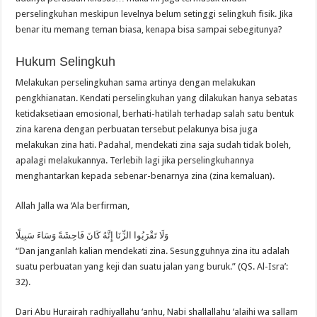
perselingkuhan meskipun levelnya belum setinggi selingkuh fisik. Jika
benar itu memang teman biasa, kenapa bisa sampai sebegitunya?
Hukum Selingkuh
Melakukan perselingkuhan sama artinya dengan melakukan
pengkhianatan. Kendati perselingkuhan yang dilakukan hanya sebatas
ketidaksetiaan emosional, berhati-hatilah terhadap salah satu bentuk
zina karena dengan perbuatan tersebut pelakunya bisa juga
melakukan zina hati. Padahal, mendekati zina saja sudah tidak boleh,
apalagi melakukannya. Terlebih lagi jika perselingkuhannya
menghantarkan kepada sebenar-benarnya zina (zina kemaluan).
Allah Jalla wa ‘Ala berfirman,
وَلَا تَقْرَبُوا الزِّنَا إِنَّهُ كَانَ فَاحِشَةً وَسَاءَ سَبِيلًا
“Dan janganlah kalian mendekati zina. Sesungguhnya zina itu adalah
suatu perbuatan yang keji dan suatu jalan yang buruk.” (QS. Al-Isra’:
32).
Dari Abu Hurairah radhiyallahu ‘anhu, Nabi shallallahu ‘alaihi wa sallam