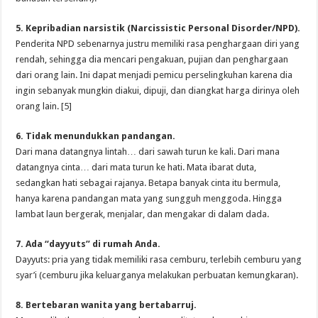
5. Kepribadian narsistik (Narcissistic Personal Disorder/NPD).
Penderita NPD sebenarnya justru memiliki rasa penghargaan diri yang
rendah, sehingga dia mencari pengakuan, pujian dan penghargaan
dari orang lain. Ini dapat menjadi pemicu perselingkuhan karena dia
ingin sebanyak mungkin diakui, dipuji, dan diangkat harga dirinya oleh
orang lain. [5]
6. Tidak menundukkan pandangan.
Dari mana datangnya lintah… dari sawah turun ke kali. Dari mana
datangnya cinta… dari mata turun ke hati. Mata ibarat duta,
sedangkan hati sebagai rajanya. Betapa banyak cinta itu bermula,
hanya karena pandangan mata yang sungguh menggoda. Hingga
lambat laun bergerak, menjalar, dan mengakar di dalam dada.
7. Ada “dayyuts” di rumah Anda.
Dayyuts: pria yang tidak memiliki rasa cemburu, terlebih cemburu yang
syar’i (cemburu jika keluarganya melakukan perbuatan kemungkaran).
8. Bertebaran wanita yang bertabarruj.