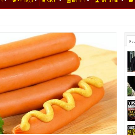
an
Keluarga
Sastra
Redaksi
Berita Foto
Rec