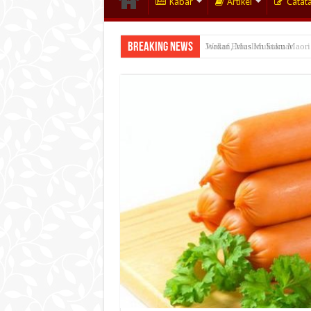
Kabar
Artikel
Catat
Breaking News
Wakaf Emas Muktamar