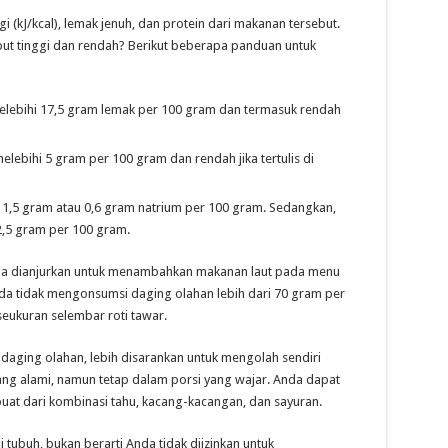
gi (kJ/kcal), lemak jenuh, dan protein dari makanan tersebut.
ut tinggi dan rendah? Berikut beberapa panduan untuk
 melebihi 17,5 gram lemak per 100 gram dan termasuk rendah
melebihi 5 gram per 100 gram dan rendah jika tertulis di
 1,5 gram atau 0,6 gram natrium per 100 gram. Sedangkan,
2,5 gram per 100 gram.
da dianjurkan untuk menambahkan makanan laut pada menu
nda tidak mengonsumsi daging olahan lebih dari 70 gram per
 seukuran selembar roti tawar.
aging olahan, lebih disarankan untuk mengolah sendiri
ng alami, namun tetap dalam porsi yang wajar. Anda dapat
uat dari kombinasi tahu, kacang-kacangan, dan sayuran.
 tubuh, bukan berarti Anda tidak diizinkan untuk