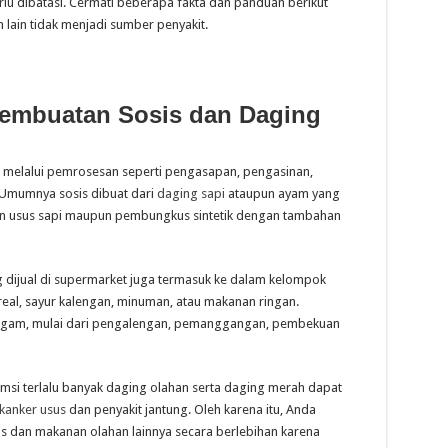
lu dibatasi. Cermati beberapa fakta dan panduan berikut
lain tidak menjadi sumber penyakit.
embuatan Sosis dan Daging
h melalui pemrosesan seperti pengasapan, pengasinan,
Umumnya sosis dibuat dari
daging sapi
ataupun ayam yang
 usus sapi maupun pembungkus sintetik dengan tambahan
g dijual di supermarket juga termasuk ke dalam kelompok
real, sayur kalengan, minuman, atau makanan ringan.
agam, mulai dari pengalengan, pemanggangan, pembekuan
i terlalu banyak daging olahan serta daging merah dapat
kanker usus
dan penyakit jantung. Oleh karena itu, Anda
is dan makanan olahan lainnya secara berlebihan karena