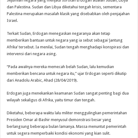
Sejumlah negara yang menjadi sorotan Erdogan adalah Sudan, Libya
dan Palestina. Sudan dan Libya diketahui tengah krisis, sementara
Palestina merupakan masalah klasik yang disebabkan oleh penjajahan
Israel.
Terkait Sudan, Erdogan menegaskan negaranya akan tetap
memberikan bantuan untuk negara yang ia sebut sebagai ‘jantung
Afrika’ tersebut. Ia menilai, Sudan tengah menghadapi konspirasi dan
intervensi dari negara asing.
“Pada awalnya mereka memecah belah Sudan, lalu kemudian
memberikan bencana untuk negara itu,” ujar Erdogan seperti dikutip
dari Anadolu Arabic, Ahad (28/04/2019).
Erdogan juga menekankan keamanan Sudan sangat penting bagi dua
wilayah sekaligus di Afrika, yaitu timur dan tengah.
Diketahui, beberapa waktu lalu militer menggulingkan pemerintahan
Presiden Omar al-Bashir menyusul demonstrasi besar yang
berlangsung beberapa bulan lamanya. Massa menuntut pemerintah
untuk segera memperbaiki kondisi ekonomi yang kian sulit.