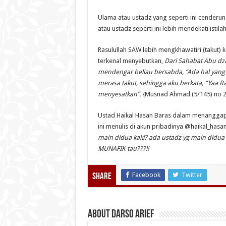
Ulama atau ustadz yang seperti ini cenderu
atau ustadz seperti ini lebih mendekati istil
Rasulullah SAW lebih mengkhawatiri (takut)
terkenal menyebutkan,
Dari Sahabat Abu dza
mendengar beliau bersabda, “Ada hal yang
merasa takut, sehingga aku berkata, “Yaa Ra
menyesatkan”.
{Musnad Ahmad (5/145) no 2
Ustad Haikal Hasan Baras dalam menanggapi
ini menulis di akun pribadinya @haikal_hasa
main didua kaki? ada ustadz yg main didua 
MUNAFIK tau???!!
Facebook
Twitter
Share
About Darso Arief