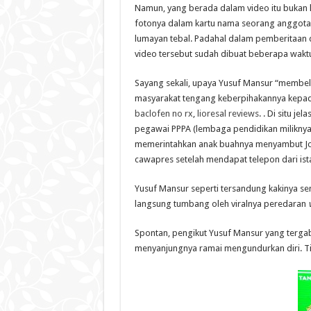
Namun, yang berada dalam video itu bukan k
fotonya dalam kartu nama seorang anggota 
lumayan tebal. Padahal dalam pemberitaan di
video tersebut sudah dibuat beberapa waktu 
Sayang sekali, upaya Yusuf Mansur “membel
masyarakat tengang keberpihakannya kepad
baclofen no rx
,
lioresal reviews
. . Di situ j
pegawai PPPA (lembaga pendidikan milikny
memerintahkan anak buahnya menyambut Jo
cawapres setelah mendapat telepon dari ist
Yusuf Mansur seperti tersandung kakinya sen
langsung tumbang oleh viralnya peredaran
Spontan, pengikut Yusuf Mansur yang terg
menyanjungnya ramai mengundurkan diri. T