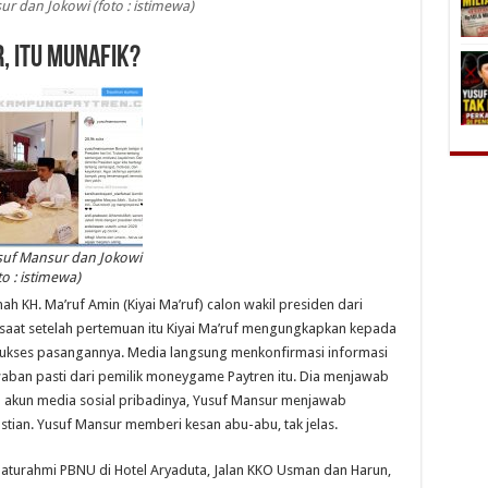
r dan Jokowi (foto : istimewa)
, Itu Munafik?
uf Mansur dan Jokowi
to : istimewa)
h KH. Ma’ruf Amin (Kiyai Ma’ruf) calon wakil presiden dari
Sesaat setelah pertemuan itu Kiyai Ma’ruf mengungkapkan kepada
ukses pasangannya. Media langsung menkonfirmasi informasi
aban pasti dari pemilik moneygame Paytren itu. Dia menjawab
m akun media sosial pribadinya, Yusuf Mansur menjawab
stian. Yusuf Mansur memberi kesan abu-abu, tak jelas.
ilaturahmi PBNU di Hotel Aryaduta, Jalan KKO Usman dan Harun,