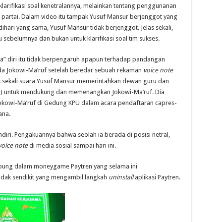
larifikasi soal kenetralannya, melainkan tentang penggunanan
partai. Dalam video itu tampak Yusuf Mansur berjenggot yang
hari yang sama, Yusuf Mansur tidak berjenggot. Jelas sekali,
sebelumnya dan bukan untuk klarifikasi soal tim sukses.
a” diri itu tidak berpengaruh apapun terhadap pandangan
a Jokowi-Ma’ruf setelah beredar sebuah rekaman
voice note
elas sekali suara Yusuf Mansur memerintahkan dewan guru dan
a) untuk mendukung dan memenangkan Jokowi-Ma’ruf. Dia
kowi-Ma’ruf di Gedung KPU dalam acara pendaftaran capres-
ana.
diri. Pengakuannya bahwa seolah ia berada di posisi netral,
voice note
di media sosial sampai hari ini.
abung dalam moneygame Paytren yang selama ini
idak sendikit yang mengambil langkah
uninstall
aplikasi Paytren.