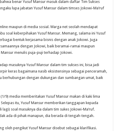
gi, bahwa benar Yusuf Mansur masuk dalam daftar Tim Sukses
ngaku lupa jabatan Yusuf Mansur dalam timses Jokowi-Ma’ruf
online maupun di media sosial. Warga net seolah mendapat
abu soal keberpihakan Yusuf Mansur. Memang, salama ini Yusuf
bagai bentuk kerjasama bisnis dengan anak Jokowi. Juga
bersamaannya dengan Jokowi, baik beramai-ramai maupun
f Mansur menulis puja-puji terhadap Jokowi.
ap masuknya Yusuf Mansur dalam tim sukses ini, bisa jadi
erpir keras bagaimana nasib eksistensinya sebagai penceramah,
lalu berhubungan dengan dukungan dan sumbangan umat, baik
 (1/9) media memberitakan Yusuf Mansur makan di kaki lima
. Selepas itu, Yusuf Mansur memberikan tanggapan kepada
 lagi) soal masuknya dia dalam tim sukes Jokowi-Ma’ruf.
idak ada di pihak manapun, dia berada di tengah-tengah.
ng oleh pengikut Yusuf Mansur disebut sebagai klarifikasi.