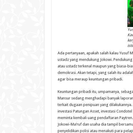
Yu
Ka
ker
ist
Ada pertanyaan, apakah salah kalau Yusuf 
ustadz yang mendukung Jokowi. Pendukung P
atau ustadz terkenal maupun yang biasa-bias
demokrasi. Akan tetapi, yang salah itu adal
agar bisa meraup keuntungan pribadi.
Keuntungan pribadi itu, umpamanya, sebagai
Mansur sedang menghadapi banyak laporan po
terkait dugaan penipuan yang dilakukannya.
investasi Patungan Asset, investasi Condote
meminta kembali uang pendaftaran Paytren. 
Jokowi-Ma’ruf dan usaha dia tampil bersam
penyelidikan polisi atau menakuti para pelap