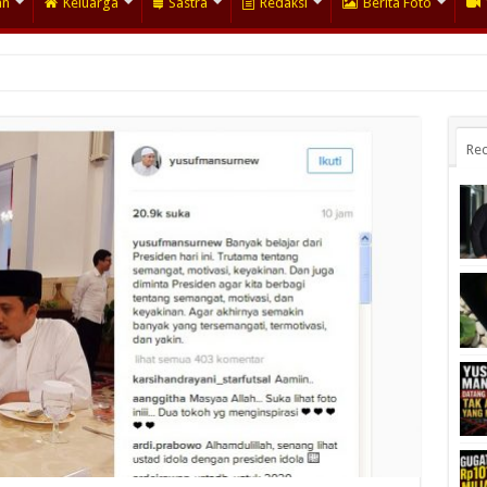
an
Keluarga
Sastra
Redaksi
Berita Foto
Rec