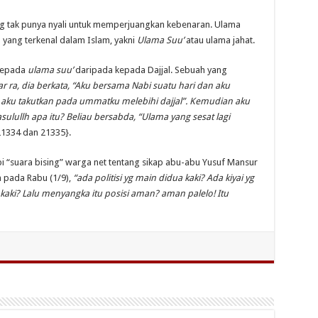
ng tak punya nyali untuk memperjuangkan kebenaran. Ulama
ah yang terkenal dalam Islam, yakni
Ulama Suu’
atau ulama jahat.
 kepada
ulama suu’
daripada kepada Dajjal. Sebuah yang
r ra, dia berkata, “Aku bersama Nabi suatu hari dan aku
 aku takutkan pada ummatku melebihi dajjal”. Kemudian aku
sulullh apa itu? Beliau bersabda, “Ulama yang sesat lagi
1334 dan 21335}.
 “suara bising” warga net tentang sikap abu-abu Yusuf Mansur
n pada Rabu (1/9),
“ada politisi yg main didua kaki? Ada kiyai yg
kaki? Lalu menyangka itu posisi aman? aman palelo! Itu