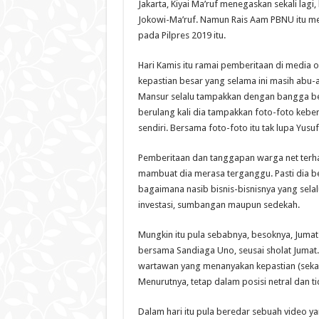
Jakarta, Kiyai Ma’ruf menegaskan sekali la
Jokowi-Ma’ruf. Namun Rais Aam PBNU itu me
pada Pilpres 2019 itu.
Hari Kamis itu ramai pemberitaan di media 
kepastian besar yang selama ini masih abu-
Mansur selalu tampakkan dengan bangga ber
berulang kali dia tampakkan foto-foto ke
sendiri. Bersama foto-foto itu tak lupa Yusu
Pemberitaan dan tanggapan warga net terhad
mambuat dia merasa terganggu. Pasti dia b
bagaimana nasib bisnis-bisnisnya yang se
investasi, sumbangan maupun sedekah.
Mungkin itu pula sebabnya, besoknya, Jumat
bersama Sandiaga Uno, seusai sholat Jumat
wartawan yang menanyakan kepastian (sekali
Menurutnya, tetap dalam posisi netral dan t
Dalam hari itu pula beredar sebuah video ya