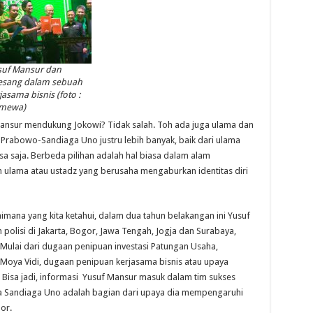
suf Mansur dan
esang dalam sebuah
jasama bisnis (foto :
imewa)
Mansur mendukung Jokowi? Tidak salah. Toh ada juga ulama dan
rabowo-Sandiaga Uno justru lebih banyak, baik dari ulama
a saja. Berbeda pilihan adalah hal biasa dalam alam
ah ulama atau ustadz yang berusaha mengaburkan identitas diri
mana yang kita ketahui, dalam dua tahun belakangan ini Yusuf
lisi di Jakarta, Bogor, Jawa Tengah, Jogja dan Surabaya,
 Mulai dari dugaan penipuan investasi Patungan Usaha,
l Moya Vidi, dugaan penipuan kerjasama bisnis atau upaya
Bisa jadi, informasi Yusuf Mansur masuk dalam tim sukses
a Sandiaga Uno adalah bagian dari upaya dia mempengaruhi
or.