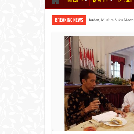
Kabar
Artikel
Catat
Breaking News
Jordan, Muslim Suku Maori
Wakaf Emas Muktamar