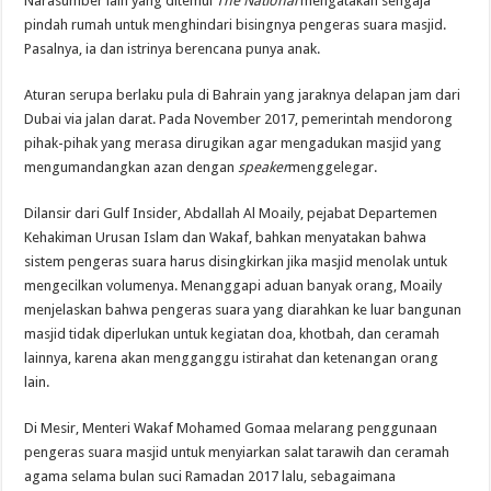
Narasumber lain yang ditemui
The National
mengatakan sengaja
pindah rumah untuk menghindari bisingnya pengeras suara masjid.
Pasalnya, ia dan istrinya berencana punya anak.
Aturan serupa berlaku pula di Bahrain yang jaraknya delapan jam dari
Dubai via jalan darat. Pada November 2017, pemerintah mendorong
pihak-pihak yang merasa dirugikan agar mengadukan masjid yang
mengumandangkan azan dengan
speaker
menggelegar.
Dilansir dari Gulf Insider, Abdallah Al Moaily, pejabat Departemen
Kehakiman Urusan Islam dan Wakaf, bahkan menyatakan bahwa
sistem pengeras suara harus disingkirkan jika masjid menolak untuk
mengecilkan volumenya. Menanggapi aduan banyak orang, Moaily
menjelaskan bahwa pengeras suara yang diarahkan ke luar bangunan
masjid tidak diperlukan untuk kegiatan doa, khotbah, dan ceramah
lainnya, karena akan mengganggu istirahat dan ketenangan orang
lain.
Di Mesir, Menteri Wakaf Mohamed Gomaa melarang penggunaan
pengeras suara masjid untuk menyiarkan salat tarawih dan ceramah
agama selama bulan suci Ramadan 2017 lalu, sebagaimana