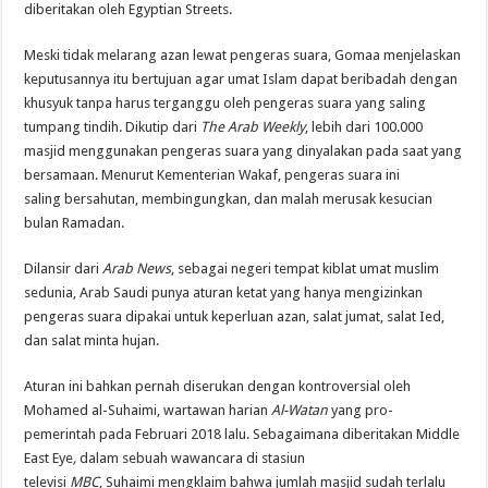
diberitakan oleh Egyptian Streets.
Meski tidak melarang azan lewat pengeras suara, Gomaa menjelaskan
keputusannya itu bertujuan agar umat Islam dapat beribadah dengan
khusyuk tanpa harus terganggu oleh pengeras suara yang saling
tumpang tindih. Dikutip dari
The Arab Weekly
, lebih dari 100.000
masjid menggunakan pengeras suara yang dinyalakan pada saat yang
bersamaan. Menurut Kementerian Wakaf, pengeras suara ini
saling bersahutan, membingungkan, dan malah merusak kesucian
bulan Ramadan.
Dilansir dari
Arab News
, sebagai negeri tempat kiblat umat muslim
sedunia, Arab Saudi punya aturan ketat yang hanya mengizinkan
pengeras suara dipakai untuk keperluan azan, salat jumat, salat Ied,
dan salat minta hujan.
Aturan ini bahkan pernah diserukan dengan kontroversial oleh
Mohamed al-Suhaimi, wartawan harian
Al-Watan
yang pro-
pemerintah pada Februari 2018 lalu. Sebagaimana diberitakan Middle
East Eye
,
dalam sebuah wawancara di stasiun
televisi
MBC
, Suhaimi mengklaim bahwa jumlah masjid sudah terlalu