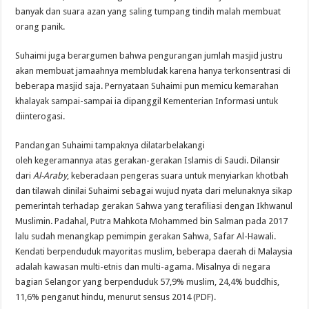
banyak dan suara azan yang saling tumpang tindih malah membuat
orang panik.
Suhaimi juga berargumen bahwa pengurangan jumlah masjid justru
akan membuat jamaahnya membludak karena hanya terkonsentrasi di
beberapa masjid saja. Pernyataan Suhaimi pun memicu kemarahan
khalayak sampai-sampai ia dipanggil Kementerian Informasi untuk
diinterogasi.
Pandangan Suhaimi tampaknya dilatarbelakangi
oleh kegeramannya atas gerakan-gerakan Islamis di Saudi. Dilansir
dari
Al-Araby
, keberadaan pengeras suara untuk menyiarkan khotbah
dan tilawah dinilai Suhaimi sebagai wujud nyata dari melunaknya sikap
pemerintah terhadap gerakan Sahwa yang terafiliasi dengan Ikhwanul
Muslimin. Padahal, Putra Mahkota Mohammed bin Salman pada 2017
lalu sudah menangkap pemimpin gerakan Sahwa, Safar Al-Hawali.
Kendati berpenduduk mayoritas muslim, beberapa daerah di Malaysia
adalah kawasan multi-etnis dan multi-agama. Misalnya di negara
bagian Selangor yang berpenduduk 57,9% muslim, 24,4% buddhis,
11,6% penganut hindu, menurut sensus 2014 (PDF).