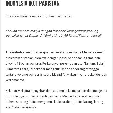
Indonesia Ikut Pakistan
Intagra without prescription
,
cheap zithromax
.
Sebuah menara masjid dengan latar belakang gedung-gedung
pencakar langit Dubai, Uni Emirat Arab. AP Photo/Kamran Jebreili
thayyibah.com ::
Beberapa hari belakangan, nama Meiliana ramai
dibicarakan setelah didakwa dengan pasal penodaan agama dan
divonis 18 bulan penjara. Perkaranya, perempuan asal Tanjung Balai,
Sumatera Utara, ini sekadar mengeluh kepada seorang tetangga
tentang volume pengeras suara Masjid Al-Maksum yang dekat dengan
kediamannya.
Keluhan Meiliana menyebar dari satu mulut ke mulut lain dan menjelma
rumor liar yang disertai sentimen rasis. Muncul kabar-kabar sumir
bahwa seorang “Cina mengamuk ke kelurahan,” “Cina larang-larang
azan”, dan sejenisnya.