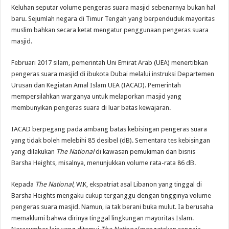
Keluhan seputar volume pengeras suara masjid sebenarnya bukan hal
baru. Sejumlah negara di Timur Tengah yang berpenduduk mayoritas
muslim bahkan secara ketat mengatur penggunaan pengeras suara
masjid.
Februari 2017 silam, pemerintah Uni Emirat Arab (UEA) menertibkan
pengeras suara masjid di ibukota Dubai melalui instruksi Departemen
Urusan dan Kegiatan Amal Islam UEA (IACAD). Pemerintah
mempersilahkan warganya untuk melaporkan masjid yang
membunyikan pengeras suara di luar batas kewajaran.
IACAD berpegang pada ambang batas kebisingan pengeras suara
yang tidak boleh melebihi 85 desibel (dB). Sementara tes kebisingan
yang dilakukan
The National
di kawasan pemukiman dan bisnis
Barsha Heights, misalnya, menunjukkan volume rata-rata 86 dB.
Kepada
The National
, W.K, ekspatriat asal Libanon yang tinggal di
Barsha Heights mengaku cukup terganggu dengan tingginya volume
pengeras suara masjid. Namun, ia tak berani buka mulut. Ia berusaha
memaklumi bahwa dirinya tinggal lingkungan mayoritas Islam.