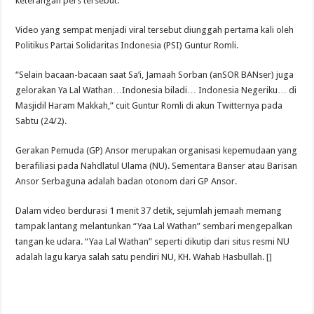
keterangan pers tersebut.
Video yang sempat menjadi viral tersebut diunggah pertama kali oleh
Politikus Partai Solidaritas Indonesia (PSI) Guntur Romli.
“Selain bacaan-bacaan saat Sa’i, Jamaah Sorban (anSOR BANser) juga
gelorakan Ya Lal Wathan…Indonesia biladi… Indonesia Negeriku… di
Masjidil Haram Makkah,” cuit Guntur Romli di akun Twitternya pada
Sabtu (24/2).
Gerakan Pemuda (GP) Ansor merupakan organisasi kepemudaan yang
berafiliasi pada Nahdlatul Ulama (NU). Sementara Banser atau Barisan
Ansor Serbaguna adalah badan otonom dari GP Ansor.
Dalam video berdurasi 1 menit 37 detik, sejumlah jemaah memang
tampak lantang melantunkan “Yaa Lal Wathan” sembari mengepalkan
tangan ke udara. “Yaa Lal Wathan” seperti dikutip dari situs resmi NU
adalah lagu karya salah satu pendiri NU, KH. Wahab Hasbullah. []