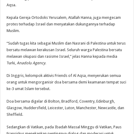
Aqsa.
Kepala Gereja Ortodoks Yerusalem, Atallah Hanna, juga mengecam
protes terhadap Israel dan menyatakan dukungannya terhadap
Muslim.
“Sudah tugas kita sebagai Muslim dan Nasrani di Palestina untuk terus
bersatu melawan kerakusan Israel. Seluruh warga Palestina bersatu
melawan okupasi dan rasisme Israel,” jelas Hanna kepada media
Turki,
Anadolu Agency
.
Di Inggris, kelompok aktivis Friends of Al Aqsa, menyerukan semua
orang untuk mengorganisir doa bersama demi keamanan tempat suci
ke-3 umat Islam tersebut.
Doa bersama digelar di Bolton, Bradford, Coventry, Edinburgh,
Glasgow, Huddersfield, Leicester, Luton, Manchester, Newcastle, dan
Sheffield.
Sedangkan di Vatikan, pada Ibadah Massal Minggu di Vatikan, Paus
Fransiskus menekankan pentingnya dialog dan moderasi untuk