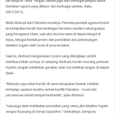
tak hanya di Timur Tengah, namun juga dari berbagai penjuru dunia.
Demikian seperti yang dilansir dari berbagai sumber, Rabu
(26/7/2017).
Nidal Abdoud dari Palestina misalnya. Pemuda pemeluk agama Kristen
itu kedapatan berdiri bersandingan bersama saudara sebangsanya
yang beragama Islam, saat aksi doa bersama di depan Masjid Al
Aqsa, sebagai bentuk protes dan penolakan atas pemasangan
detektor logam oleh Israel di area tersebut.
Saat itu, Abdoud mengenakan rosario yang dilengkapi sambil
membaca kitab sucinya. Di samping Abdoud, berdiri seorang pemuda
muslim, tengah melakukan gerakan salat, bersedekap tangan di depan
dada.
“Motivasi saya untuk berdiri di sana merupakan bentuk soliditas
terhadap saudara muslim, terkait konflik Palestina – Israel dan
perseteruan terkait tempat beribadah,” jelas Abdoud.
“Saya juga akan melakukan penolakan yang sama, jika detektor logam
serupa di pasang di Gereja Sepulchre,” tambahnya. Gereja itu