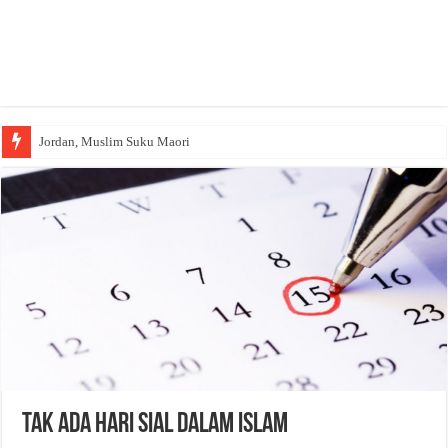
Jordan, Muslim Suku Maori
Wakaf Emas Muktamar
Tak Ada Hari Sial dalam Islam