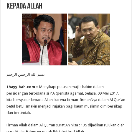
KEPADA ALLAH
بسم الله الرحمن الرحيم
thayyibah.com ::
Menyikapi putusan majlis hakim dalam
persidangan terpidana si P.A (penista agama), Selasa, 09 Mei 2017,
kita bersyukur kepada Allah, karena firman-firmanNya dalam Al Qur’an
betul betul smakin menjadi rujukan bagi kaum muslimin dlm bersikap
dan bertindak.
Firman Allah dalam Al Qur’an surat An Nisa : 135 dijadikan rujukan oleh
para Majlis Hakim yg masih lbh takut kpd Allah