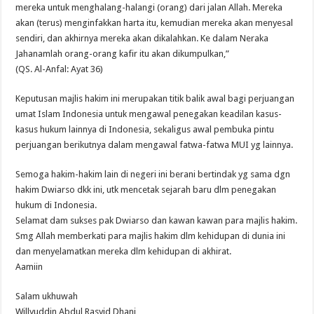
mereka untuk menghalang-halangi (orang) dari jalan Allah. Mereka
akan (terus) menginfakkan harta itu, kemudian mereka akan menyesal
sendiri, dan akhirnya mereka akan dikalahkan. Ke dalam Neraka
Jahanamlah orang-orang kafir itu akan dikumpulkan,”
(QS. Al-Anfal: Ayat 36)
Keputusan majlis hakim ini merupakan titik balik awal bagi perjuangan
umat Islam Indonesia untuk mengawal penegakan keadilan kasus-
kasus hukum lainnya di Indonesia, sekaligus awal pembuka pintu
perjuangan berikutnya dalam mengawal fatwa-fatwa MUI yg lainnya.
Semoga hakim-hakim lain di negeri ini berani bertindak yg sama dgn
hakim Dwiarso dkk ini, utk mencetak sejarah baru dlm penegakan
hukum di Indonesia.
Selamat dam sukses pak Dwiarso dan kawan kawan para majlis hakim.
Smg Allah memberkati para majlis hakim dlm kehidupan di dunia ini
dan menyelamatkan mereka dlm kehidupan di akhirat.
Aamiin
Salam ukhuwah
Willyuddin Abdul Rasyid Dhani