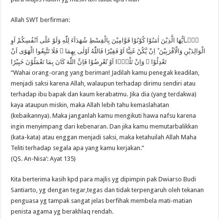
Allah SWT berfirman:
يٰۤـاَيُّهَا الَّذِيْنَ اٰمَنُوْا كُوْنُوْا قَوَّامِيْنَ بِالْقِسْطِ شُهَدَآءَ لِلّٰهِ وَلَوْ عَلٰٓى اَنْفُسِكُمْ اَوِ
الْوَالِدَيْنِ وَالْاَقْرَبِيْنَ ؕ اِنْ يَّكُنْ غَنِيًّا اَوْ فَقِيْرًا فَاللّٰهُ اَوْلٰى بِهِمَا ۙ فَلَا تَتَّبِعُوا الْهَوٰٓى اَنْ
تَعْدِلُوْا ۚ وَاِنْ تَلْوٗۤا اَوْ تُعْرِضُوْا فَاِنَّ اللّٰهَ كَانَ بِمَا تَعْمَلُوْنَ خَبِيْرًا
“Wahai orang-orang yang beriman! Jadilah kamu penegak keadilan,
menjadi saksi karena Allah, walaupun terhadap dirimu sendiri atau
terhadap ibu bapak dan kaum kerabatmu. Jika dia (yang terdakwa)
kaya ataupun miskin, maka Allah lebih tahu kemaslahatan
(kebaikannya). Maka janganlah kamu mengikuti hawa nafsu karena
ingin menyimpang dari kebenaran. Dan jika kamu memutarbalikkan
(kata-kata) atau enggan menjadi saksi, maka ketahuilah Allah Maha
Teliti terhadap segala apa yang kamu kerjakan.”
(QS. An-Nisa’: Ayat 135)
Kita berterima kasih kpd para majlis yg dipimpin pak Dwiarso Budi
Santiarto, yg dengan tegar,tegas dan tidak terpengaruh oleh tekanan
penguasa yg tampak sangat jelas berfihak membela mati-matian
penista agama yg berakhlaq rendah.